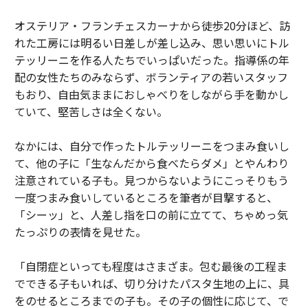
オステリア・フランチェスカーナから徒歩20分ほど、訪
れた工房には明るい日差しが差し込み、思い思いにトル
テッリーニを作る人たちでいっぱいだった。指導係の年
配の女性たちのみならず、ボランティアの若いスタッフ
もおり、自由気ままにおしゃべりをしながら手を動かし
ていて、堅苦しさは全くない。
なかには、自分で作ったトルテッリーニをつまみ食いし
て、他の子に「生なんだから食べたらダメ」とやんわり
注意されている子も。見つからないようにこっそりもう
一度つまみ食いしているところを筆者が目撃すると、
「シーッ」と、人差し指を口の前に立てて、ちゃめっ気
たっぷりの表情を見せた。
「自閉症といっても程度はさまざま。包む最後の工程ま
でできる子もいれば、切り分けたパスタ生地の上に、具
をのせるところまでの子も。その子の個性に応じて、で