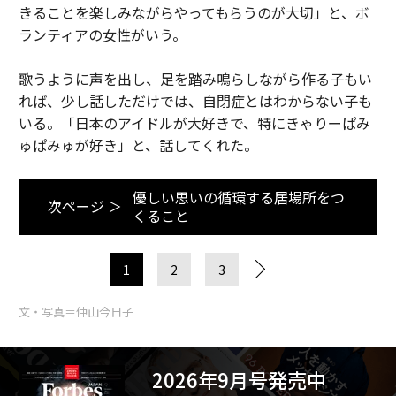
きることを楽しみながらやってもらうのが大切」と、ボ
ランティアの女性がいう。
歌うように声を出し、足を踏み鳴らしながら作る子もい
れば、少し話しただけでは、自閉症とはわからない子も
いる。「日本のアイドルが大好きで、特にきゃりーぱみ
ゅぱみゅが好き」と、話してくれた。
優しい思いの循環する居場所をつ
次ページ ＞
くること
1
2
3
文・写真＝仲山今日子
2026年9月号発売中