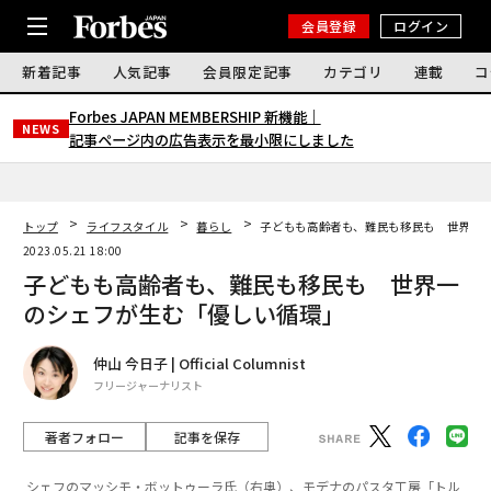
会員登録
ログイン
新着記事
人気記事
会員限定記事
カテゴリ
連載
コ
Forbes JAPAN MEMBERSHIP 新機能｜
NEWS
記事ページ内の広告表示を最小限にしました
トップ
ライフスタイル
暮らし
子どもも高齢者も、難民も移民も 世界一
2023.05.21 18:00
子どもも高齢者も、難民も移民も 世界一
のシェフが生む「優しい循環」
仲山 今日子 | Official Columnist
フリージャーナリスト
著者フォロー
記事を保存
シェフのマッシモ・ボットゥーラ氏（右奥）、モデナのパスタ工房「トル