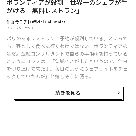
ボランティアが殺到 世界一のシェフが手
がける「無料レストラン」
仲山 今日子 | Official Columnist
フリージャーナリスト
パリのあるレストランに予約が殺到している。といって
も、客として食べに行くわけではない、ボランティアの
話だ。金融コンサルタントで自らの事務所を持っている
というニコラスは、「急遽空きが出たというので、仕事
を切り上げて来たよ。毎日のようにウェブサイトをチェ
ックしていたんだ」と嬉しそうに語る。
人気を集めるその仕事は、レストランのサービススタッ
続きを見る
フ。そして食事客は、全員路上生活者だ。そのレストラ
ン「レフェットリオ（Refettorio） 」の噂は以前から聞
いており、一体どんなものなのだろうと興味を持ってい
た。
無料のメールマガジンに登録
無料登録