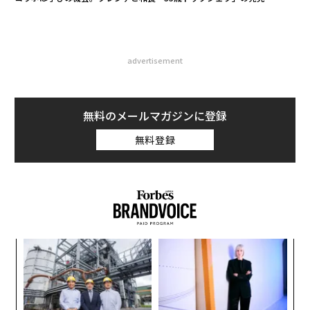
advertisement
無料のメールマガジンに登録
無料登録
なく
革
Ja
ク
er」
た「
〈7
ャ
ト