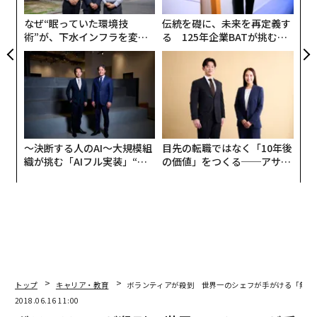
リア
なぜ“眠っていた環境技
伝統を礎に、未来を再定義す
UM
術”が、下水インフラを変え
る 125年企業BATが挑むス
たのか──産総研×月島JFE
モークレスな未来
アクアソリューションの10年
〜決断する人のAI〜大規模組
目先の転職ではなく「10年後
織が挑む「AIフル実装」“使
の価値」をつくる──アサイ
う”企業から“動く”企業へ【N
ンの長期伴走型支援とは
TTドコモビジネス×PwC】
トップ
キャリア・教育
ボランティアが殺到 世界一のシェフが手がける「無料
2018.06.16 11:00