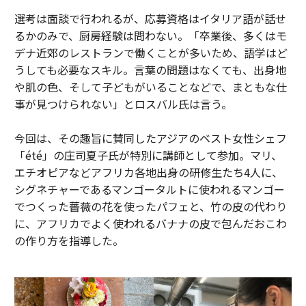
選考は面談で行われるが、応募資格はイタリア語が話せ
るかのみで、厨房経験は問わない。「卒業後、多くはモ
デナ近郊のレストランで働くことが多いため、語学はど
うしても必要なスキル。言葉の問題はなくても、出身地
や肌の色、そして子どもがいることなどで、まともな仕
事が見つけられない」とロスバル氏は言う。
今回は、その趣旨に賛同したアジアのベスト女性シェフ
「été」の庄司夏子氏が特別に講師として参加。マリ、
エチオピアなどアフリカ各地出身の研修生たち4人に、
シグネチャーであるマンゴータルトに使われるマンゴー
でつくった薔薇の花を使ったパフェと、竹の皮の代わり
に、アフリカでよく使われるバナナの皮で包んだおこわ
の作り方を指導した。