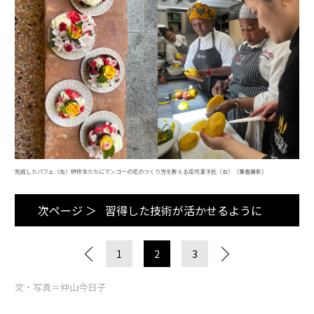
完成したパフェ（左）研修生たちにマンゴーの花のつくり方を教える庄司夏子氏（右）（筆者撮影）
次ページ ＞
習得した技術が活かせるように
1
2
3
文・写真＝仲山今日子