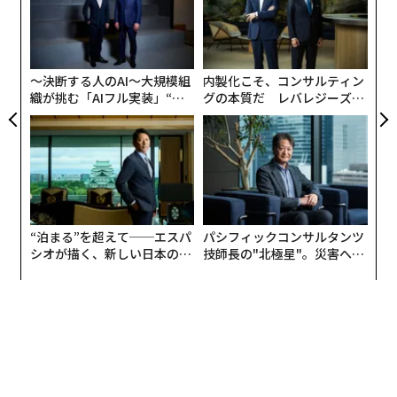
モ
「
左右
T
日
〜決断する人のAI〜大規模組
内製化こそ、コンサルティン
織が挑む「AIフル実装」“使
グの本質だ レバレジーズが
う”企業から“動く”企業へ【N
実践する、次世代ファームの
TTドコモビジネス×PwC】
全貌
“泊まる”を超えて──エスパ
パシフィックコンサルタンツ
シオが描く、新しい日本のラ
技師長の"北極星"。災害への
グジュアリー（前編）
無力感を乗り越え見つけた、
防災一筋20年の答え