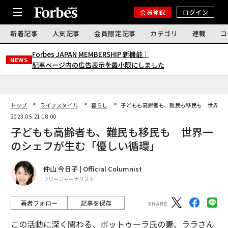
会員登録
ログイン
新着記事
人気記事
会員限定記事
カテゴリ
連載
コ
Forbes JAPAN MEMBERSHIP 新機能｜
NEWS
記事ページ内の広告表示を最小限にしました
トップ
ライフスタイル
暮らし
子どもも高齢者も、難民も移民も 世界一
2023.05.21 18:00
子どもも高齢者も、難民も移民も 世界一
のシェフが生む「優しい循環」
仲山 今日子 | Official Columnist
フリージャーナリスト
著者フォロー
記事を保存
この活動に深く関わる、ボットゥーラ氏の妻、ララさん