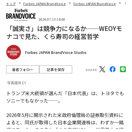
トップ
Forbes JAPAN BrandVoice
Forbes JAPAN BrandVoice
「誠
2026.07.13 16:00
「誠実さ」は競争力になるか──WEOYモ
ナコで見た、くら寿司の経営哲学
Forbes JAPAN BrandVoice Studio
著者フォロー
記事を保存
写真提供 EY
トランプ米大統領が選んだ「日本代表」は、トヨタでも
ソニーでもなかった──。
2026年5月に開示された米政府倫理局の証券取引資料に
よると、同氏が取得した日本企業関連株は、わずか一銘
柄であった。その名も「くら寿司USA」。世界最大の経