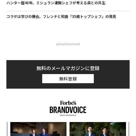
ハンター歴40年、ミシュラン凄腕シェフが考える森との共生
コラボは学びの機会。フレンチと和食「35歳トップシェフ」の発見
advertisement
無料のメールマガジンに登録
無料登録
伝
る