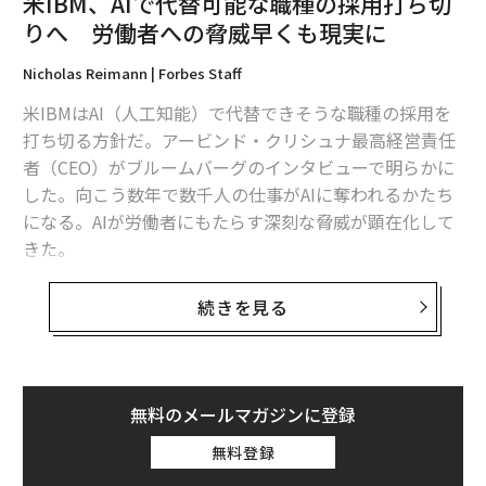
米IBM、AIで代替可能な職種の採用打ち切
りへ 労働者への脅威早くも現実に
Nicholas Reimann | Forbes Staff
米IBMはAI（人工知能）で代替できそうな職種の採用を
打ち切る方針だ。アービンド・クリシュナ最高経営責任
者（CEO）がブルームバーグのインタビューで明らかに
した。向こう数年で数千人の仕事がAIに奪われるかたち
になる。AIが労働者にもたらす深刻な脅威が顕在化して
きた。
クリシュナによると、IBMには現在、人事など非顧客対
続きを見る
応の職種に2万6000人ほどがついているが、うち約3割
（7800人）は5年のうちにAIに置き換えることができそ
うだという。
無料のメールマガジンに登録
クリシュナは今後真っ先にAIに移されそうな仕事の一例
無料登録
として、これまで人事担当者が行ってきた人事異動の記