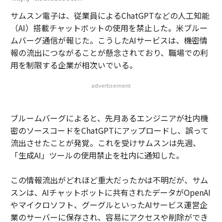
サムスン電子は、従業員によるChatGPTなどの人工知能
（AI）搭載チャットボットの使用を禁止した。米ブルー
ムバーグ通信が報じた。こうしたAIサービスは、機密情
報の流出につながることが懸念されており、職場での利
用を制限する企業が相次いでいる。
advertisement
ブルームバーグによると、先月あるエンジニアが社内機
密のソースコードをChatGPTにアップロードし、誤って
流出させたことが発覚。これを受けサムスンは先週、
「生成AI」ツールの使用禁止を社内に通知した。
この情報流出がどれほど重大だったかは不明だが、サム
スンは、AIチャットボットに共有されたデータがOpenAI
やマイクロソフト、グーグルといったAIサービス運営企
業のサーバーに保存され、容易にアクセスや削除ができ