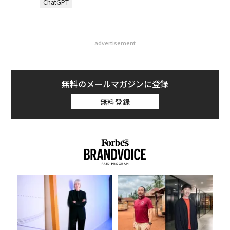
ChatGPT
advertisement
無料のメールマガジンに登録
無料登録
なく
エ
Ja
チ
er」
ェ
業
革
のか
ク
と、
た「