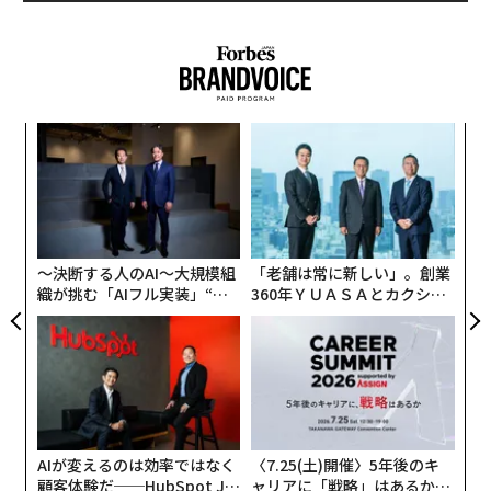
録や雇用認証書類の作成などを挙げている。一方で、顧
客対応やソフトウェア開発などの職種は影響を受けない
だろうとしている。IBMの現在の従業員数は約26万人。
パシ
伝
ラグ
る
モ
るか
革
、く
ク
た「
〜決断する人のAI〜大規模組
「老舗は常に新しい」。創業
織が挑む「AIフル実装」“使
360年ＹＵＡＳＡとカクシン
う”企業から“動く”企業へ【N
CEO田尻望が語る、AIを超え
TTドコモビジネス×PwC】
る人の価値
AIが変えるのは効率ではなく
〈7.25(土)開催〉5年後のキ
顧客体験だ──HubSpot Ja
ャリアに「戦略」はあるか。