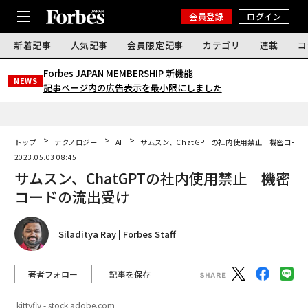
会員登録
ログイン
新着記事
人気記事
会員限定記事
カテゴリ
連載
コ
Forbes JAPAN MEMBERSHIP 新機能｜
NEWS
記事ページ内の広告表示を最小限にしました
トップ
テクノロジー
AI
サムスン、ChatGPTの社内使用禁止 機密コー
2023.05.03 08:45
サムスン、ChatGPTの社内使用禁止 機密
コードの流出受け
Siladitya Ray | Forbes Staff
著者フォロー
記事を保存
kittyfly - stock.adobe.com