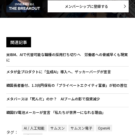
メンバーシップに登録する
関連記事
米IBM、AIで代替可能な職種の採用打ち切りへ 労働者への脅威早くも現実
に
メタが全プロダクトに「生成AI」導入へ、ザッカーバーグが宣言
韓国長者番付、1.3兆円保有の「プライベートエクイティ富豪」が初の首位
メタバースは「死んだ」のか？ AIブームの影で投資減少
韓国EV電池メーカーが宣言 「私たちが世界一になれる理由」
AI / 人工知能
サムスン
サムスン電子
OpenAI
タグ：