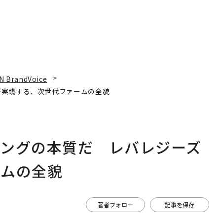
N BrandVoice
が実践する、次世代ファームの全貌
ィングの本質だ レバレジーズ
ームの全貌
著者フォロー
記事を保存