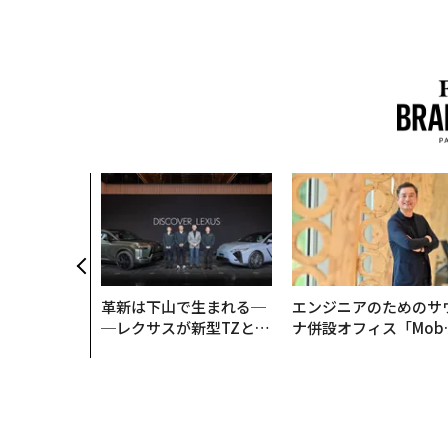
革新は下山で生まれる─
エンジニアのためのサ
─レクサスが新型TZとE
ナ併設オフィス「Mobi
Sに込めた「DISCOVE
s Park」がオープン─
R」の哲学
タマディックが健康経
を徹底する理由