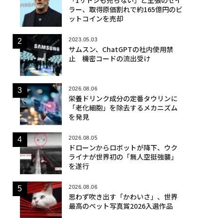
ラー、取得原価割れで約165億円のビ
ットコインを売却
2023.05.03
サムスン、ChatGPTの社内使用禁
止 機密コードの流出受け
2026.08.06
栄養ドリンク成分の定番タウリンに
「老化細胞」を除去するメカニズム
を発見
2026.08.05
ドローンからロボットが降下、ウク
ライナが世界初の「無人空挺強襲」
を遂行
2026.08.06
思わず吹き出す「かわいさ」、世界
最高のペット写真賞2026入選作品