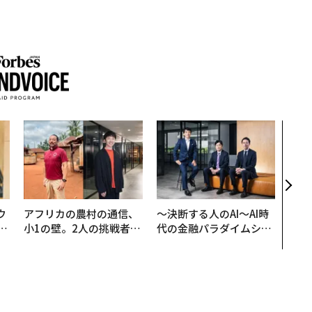
“泊
パシ
本の
編）
ウ
アフリカの農村の通信、
〜決断する人のAI〜AI時
u
小1の壁。2人の挑戦者が
代の金融パラダイムシフ
─
手にした「次なる武器」
ト、「超個別化」の核心
営
【MUFG×ウェルスナビ
×PwC】