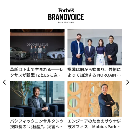
「来年には金が尽きるだろう。だからこそ、彼らはすで
に我々を揺さぶり始めているのだ」とデリパスカは話
し、ロシアが事業を継続するためには外国人投資家が
「必要」だと付け加えた。デリパスカはロシアの複合企
〜
業Basic Element（ベーシック・エレメント）を創業
変え
金
し、アルミニウム生産で財を成した人物だ。
FE
個
小1
〈7
0年
ェ
にし
ャ
ト
リア
革新は下山で生まれる──レ
挑戦は個から始まり、共創に
UM
クサスが新型TZとESに込め
よって加速する NORQAIN JA
た「DISCOVER」の哲学
PAN 特別座談会
パシフィックコンサルタンツ
エンジニアのためのサウナ併
技師長の"北極星"。災害への
設オフィス「Mobius Park」