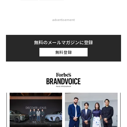
advertisement
無料のメールマガジンに登録
無料登録
〜
変え
金
FE
個
小1
〈7
0年
ェ
にし
ャ
ト