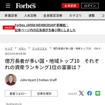
会員登録
ログイン
新着記事
人気記事
会員限定記事
カテゴリ
連載
コ
Forbes JAPAN MEMBERSHIP 新機能｜
NEWS
記事ページ内の広告表示を最小限にしました
トップ
マネー
リッチリスト
億万長者が多い国・地域トップ10 それぞれ
2023.04.09 08:00
億万長者が多い国・地域トップ10 それぞ
れの資産ランキング1位の富豪は？
John Hyatt | Forbes Staff
著者フォロー
記事を保存
Shutterstock