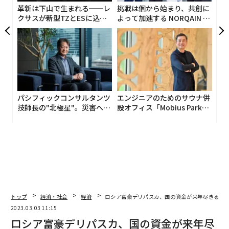
リア
革新は下山で生まれる──レ
挑戦は個から始まり、共創に
UM
クサスが新型TZとESに込め
よって加速する NORQAIN JA
た「DISCOVER」の哲学
PAN 特別座談会
パシフィックコンサルタンツ
エンジニアのためのサウナ併
技師長の"北極星"。災害への
設オフィス「Mobius Park」
無力感を乗り越え見つけた、
がオープン──タマディック
防災一筋20年の答え
が健康経営を徹底する理由
トップ
経済・社会
経済
ロシア富豪デリパスカ、国の資金が来年尽きる可
2023.03.03 11:15
ロシア富豪デリパスカ、国の資金が来年尽