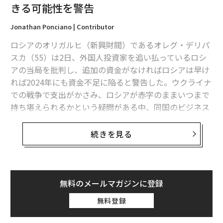
きる可能性を警告
Jonathan Ponciano | Contributor
ロシアのオリガルヒ（新興財閥）であるオレグ・デリパ
スカ（55）は2日、外国人投資家を追い払っているロシ
アの当局を批判し、追加の資金がなければロシアは早け
れば2024年にも資金不足に陥ると警告した。ウクライナ
での戦争で支出がかさみ、ロシアが赤字のままいつまで
持ち堪えられるかという疑問がある中、同国のビジネス
環境に警鐘を鳴らしている。
続きを見る
シベリアで開催されたクラスノヤルスク経済フォーラム
で、デリパスカは「国家と企業が絶えず対立しているこ
とを常に心配している」と発言。さらにロシアのウクラ
イナでの戦争が2025年までに沈静化することはないと仮
無料のメールマガジンに登録
定し、あと10年間は欧米の投資家がロシアを避ける可能
無料登録
性を指摘した。