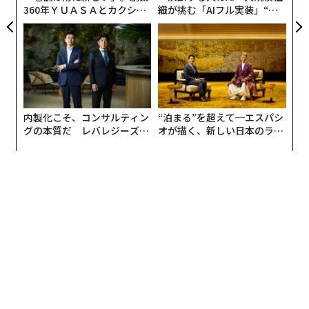
360年ＹＵＡＳＡとカクシン
織が挑む「AIフル実装」“使
CEO田尻望が語る、AIを超え
う”企業から“動く”企業へ【N
る人の価値
TTドコモビジネス×PwC】
内製化こそ、コンサルティン
“泊まる”を超えて─エスパシ
グの本質だ レバレジーズが
オが描く、新しい日本のラグ
実践する、次世代ファームの
ジュアリー（中編）
全貌