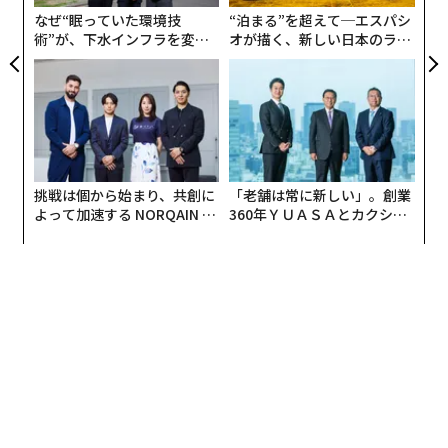
ェ
なぜ“眠っていた環境技
“泊まる”を超えて─エスパシ
術”が、下水インフラを変え
オが描く、新しい日本のラグ
たのか──産総研×月島JFE
ジュアリー（中編）
アクアソリューションの10年
挑戦は個から始まり、共創に
「老舗は常に新しい」。創業
よって加速する NORQAIN JA
360年ＹＵＡＳＡとカクシン
PAN 特別座談会
CEO田尻望が語る、AIを超え
る人の価値
翻訳＝Akihito Mizukoshi