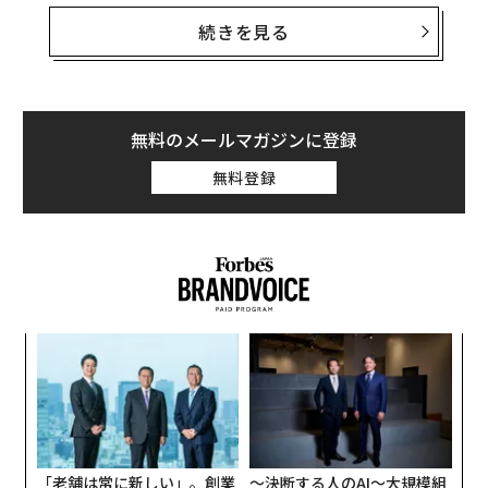
コビッチ記者が「米国側の指示に従い、ロシア軍需企業
の活動に関する国家機密を構成する情報を収集してい
続きを見る
た」と主張。ロシア中部エカテリンブルクで「機密情報
を得ようとしていた」同記者を拘束したと説明してい
る。インタファクス通信によると、ゲルシュコビッチ記
者は最高で20年の懲役刑に処される可能性がある。
無料のメールマガジンに登録
無料登録
本人の
ツイッターアカウント
によると、ゲルシュコビッ
チ記者は昨年1月からWSJに勤務。これまで仏AFP通信や
モスクワ・タイムズのほか、米紙ニューヨーク・タイム
ズのアシスタントとしても勤務していた。WSJは声明
で、「FBSによる嫌疑を断固として否定し、本紙の信頼
され献身的な記者であるエバン・ゲルシュコビッチの即
伝
時解放を求める」と表明した。
る
モ
な
術
た
ア
「老舗は常に新しい」。創業
〜決断する人のAI〜大規模組