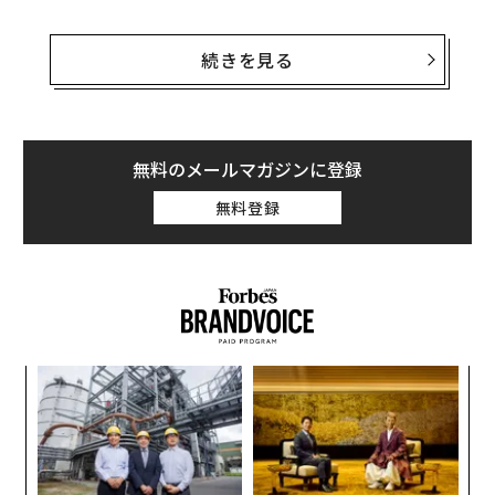
司法省はシリル・グレゴリー・ブヤノフスキー（59歳）
とダグラス・ロバートソン（55歳）を、共謀、必要なラ
続きを見る
イセンスを持たない規制品の輸出、輸出申告の偽造、違
法な商品の密輸の罪で起訴した。
有罪判決を受けた場合、彼らは、規制品の無許可輸出の
無料のメールマガジンに登録
各件で最高20年、密輸で最高10年、共謀と記録改ざんの
無料登録
件で最高5年の刑に処されることになる。
「
─
ら
〜
金
個