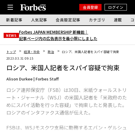
会員登録
ログイン
新着記事
人気記事
会員限定記事
カテゴリ
連載
コ
Forbes JAPAN MEMBERSHIP 新機能｜
NEWS
記事ページ内の広告表示を最小限にしました
トップ
経済・社会
政治
ロシア、米国人記者をスパイ容疑で拘束
2023.03.31 09:15
ロシア、米国人記者をスパイ容疑で拘束
Alison Durkee | Forbes Staff
ロシア連邦保安庁（FSB）は30日、米紙ウォールストリ
ート・ジャーナル（WSJ）の米国人記者を「米政府のた
めにスパイ活動を行った容疑」で拘束したと発表した。
ロシアのインタファクス通信が伝えた。
FSBは、WSJモスクワ支局に勤務するエバン・ゲルシュ