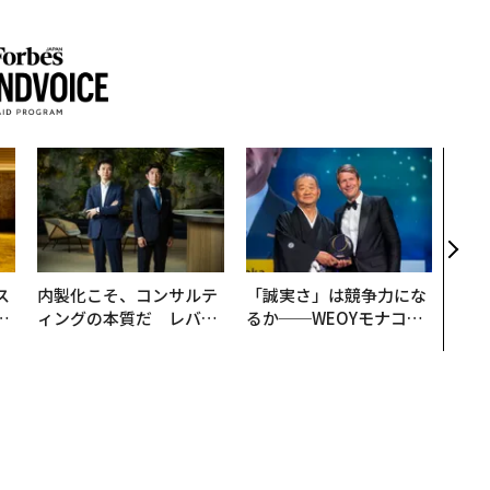
挑戦
創に
QAI
ス
内製化こそ、コンサルテ
「誠実さ」は競争力にな
日
ィングの本質だ レバレ
るか──WEOYモナコで
中
ジーズが実践する、次世
見た、くら寿司の経営哲
代ファームの全貌
学