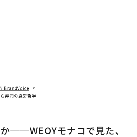
N BrandVoice
くら寿司の経営哲学
か──WEOYモナコで見た、