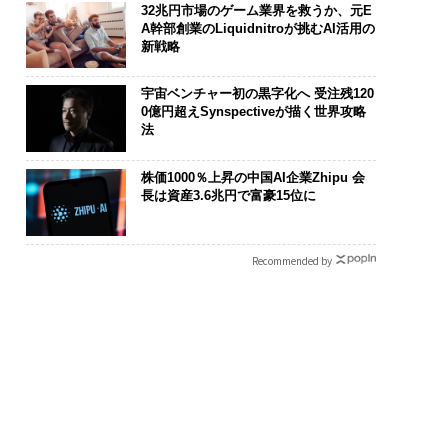
32兆円市場のゲーム業界を救うか、元E
A幹部創業のLiquidnitroが挑むAI活用の
新戦略
宇宙ベンチャー初の黒字化へ 受注残120
0億円超えSynspectiveが描く世界攻略
法
は個から始まり、共
“泊まる”を超えて──エ
〜決断する人の
よって加速する NOR
スパシオが描く、新しい
模組織が挑む「
株価1000％上昇の中国AI企業Zhipu 会
N JAPAN 特別座談会
日本のラグジュアリー
装」“使う”企
長は資産3.6兆円で富豪15位に
（前編）
く”企業へ【N
ビジネス×Pw
Recommended by