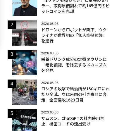
ラー、取得原価割れで約165億円のビ
ットコインを売却
2026.08.05
ドローンからロボットが降下、ウク
ライナが世界初の「無人空挺強襲」
を遂行
2026.08.06
栄養ドリンク成分の定番タウリンに
「老化細胞」を除去するメカニズム
を発見
2026.08.05
ロシアの攻撃で給油所が150キロにわ
たり全滅、ウは米国の引き寄せに奔
走 全面侵攻1623日目
2023.05.03
サムスン、ChatGPTの社内使用禁
止 機密コードの流出受け