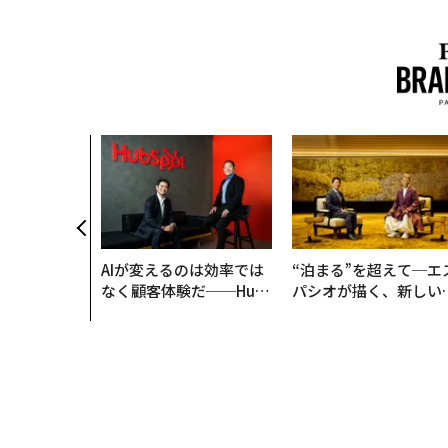
AIが変えるのは効率では
“泊まる”を超えて─エ
なく顧客体験だ──Hub
パシオが描く、新しい
Spot Japanが語る「Gr
本のラグジュアリー（
ow Better」な組織のつ
編）
くり方