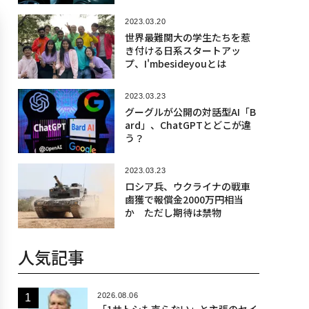
2023.03.20
世界最難関大の学生たちを惹
き付ける日系スタートアッ
プ、I'mbesideyouとは
2023.03.23
グーグルが公開の対話型AI「B
ard」、ChatGPTとどこが違
う？
2023.03.23
ロシア兵、ウクライナの戦車
鹵獲で報償金2000万円相当
か ただし期待は禁物
人気記事
2026.08.06
「1サトシも売らない」と主張のセイ