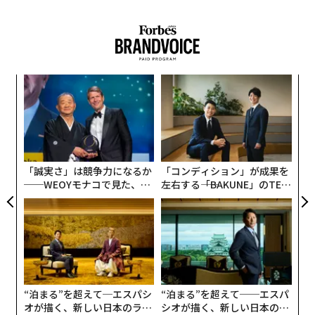
創業
挑
シン
よっ
超え
PA
〈7
ャ
ト
リア
「誠実さ」は競争力になるか
「コンディション」が成果を
UM
──WEOYモナコで見た、く
左右する――「BAKUNE」のTEN
ら寿司の経営哲学
TIALが支える「挑戦者の明
日」
“泊まる”を超えて─エスパシ
“泊まる”を超えて──エスパ
オが描く、新しい日本のラグ
シオが描く、新しい日本のラ