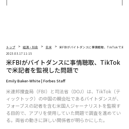
ジュアリー（中編）
グジュアリー（前編）
トップ
経済・社会
北米
米FBIがバイトダンスに事情聴取、TikTokで米
2023.03.17 11:15
米FBIがバイトダンスに事情聴取、TikTok
で米記者を監視した問題で
Emily Baker-White | Forbes Staff
米連邦捜査局（FBI）と司法省（DOJ）は、TikTok（テ
ィックトック）の中国の親会社であるバイトダンスが、
フォーブスの記者を含む米国人ジャーナリストを監視す
る目的で、アプリを使用していた問題で調査を進めてい
る。両省の動きに詳しい関係者が明らかにした。