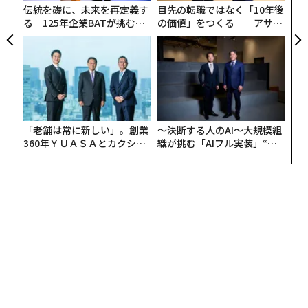
伝統を礎に、未来を再定義す
目先の転職ではなく「10年後
る 125年企業BATが挑むス
の価値」をつくる──アサイ
モークレスな未来
ンの長期伴走型支援とは
「老舗は常に新しい」。創業
〜決断する人のAI〜大規模組
360年ＹＵＡＳＡとカクシン
織が挑む「AIフル実装」“使
CEO田尻望が語る、AIを超え
う”企業から“動く”企業へ【N
る人の価値
TTドコモビジネス×PwC】
編集＝上田裕資