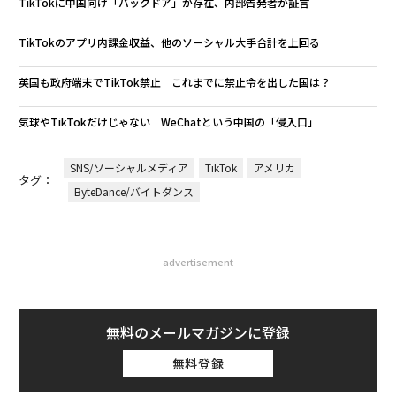
TikTokに中国向け「バックドア」が存在、内部告発者が証言
TikTokのアプリ内課金収益、他のソーシャル大手合計を上回る
英国も政府端末でTikTok禁止 これまでに禁止令を出した国は？
気球やTikTokだけじゃない WeChatという中国の「侵入口」
SNS/ソーシャルメディア
TikTok
アメリカ
タグ：
ByteDance/バイトダンス
advertisement
無料のメールマガジンに登録
無料登録