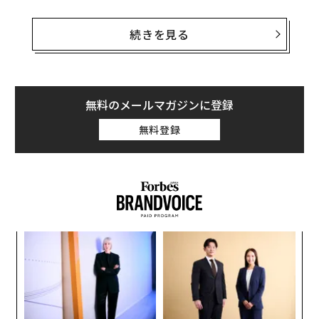
司法省の刑事局詐欺課は、連邦検事局とともにバイトダ
ンスに対し、同社の従業員がTikTokのアプリを用い、米
続きを見る
国人ジャーナリストの位置情報や個人データにアクセス
しようとした試みに関する情報を提出するよう命じた。
2人の情報筋によると、FBIはこの監視行為に関連した事
情聴取を行っている。
無料のメールマガジンに登録
無料登録
バイトダンスが同アプリを利用して米国市民を監視して
いたことは、
10月にフォーブスが最初に報じ
、12月に同
社の社内調査によって確認されていた。
るか
ア
、く
の
た
「
左右
T
日