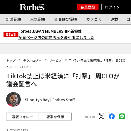
会員登録
ログイン
新着記事
人気記事
会員限定記事
カテゴリ
連載
コ
Forbes JAPAN MEMBERSHIP 新機能｜
NEWS
記事ページ内の広告表示を最小限にしました
トップ
テクノロジー
サービス
TikTok禁止は米経済に「打撃」 周CEOが
2023.03.23 12:00
TikTok禁止は米経済に「打撃」 周CEOが
議会証言へ
Siladitya Ray | Forbes Staff
著者フォロー
記事を保存
Getty Images