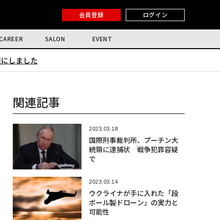
会員登録
ログイン
CAREER
SALON
EVENT
限にしました
関連記事
2023.03.18
国際刑事裁判所、プーチン大
統領に逮捕状 戦争犯罪容疑
で
2023.03.14
ウクライナが手に入れた「段
ボール製ドローン」の実力と
可能性