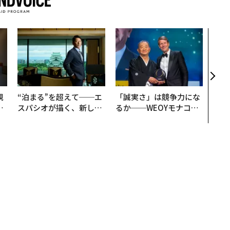
目先
年後
─ア
支援
規
“泊まる”を超えて──エ
「誠実さ」は競争力にな
実
スパシオが描く、新しい
るか──WEOYモナコで
動
日本のラグジュアリー
見た、くら寿司の経営哲
モ
（前編）
学