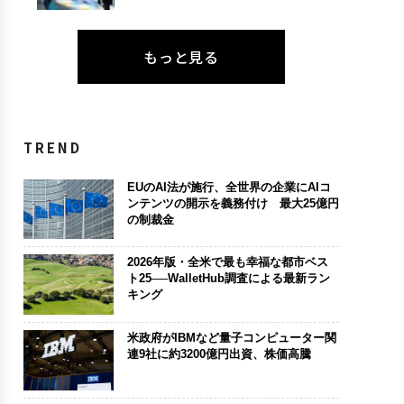
もっと見る
TREND
EUのAI法が施行、全世界の企業にAIコ
ンテンツの開示を義務付け 最大25億円
の制裁金
2026年版・全米で最も幸福な都市ベス
ト25──WalletHub調査による最新ラン
キング
米政府がIBMなど量子コンピューター関
連9社に約3200億円出資、株価高騰