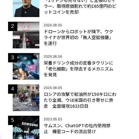
ラー、取得原価割れで約165億円のビ
ットコインを売却
2026.08.05
ドローンからロボットが降下、ウク
ライナが世界初の「無人空挺強襲」
を遂行
2026.08.06
栄養ドリンク成分の定番タウリンに
「老化細胞」を除去するメカニズム
を発見
2026.08.05
ロシアの攻撃で給油所が150キロにわ
たり全滅、ウは米国の引き寄せに奔
走 全面侵攻1623日目
2023.05.03
サムスン、ChatGPTの社内使用禁
止 機密コードの流出受け