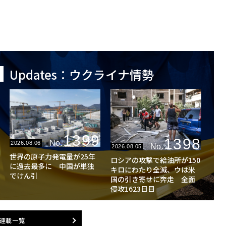
Updates：ウクライナ情勢
1399
1398
No.
2026.08.06
No.
2026.08.05
世界の原子力発電量が25年
ロシアの攻撃で給油所が150
に過去最多に 中国が単独
キロにわたり全滅、ウは米
でけん引
国の引き寄せに奔走 全面
侵攻1623日目
連載一覧