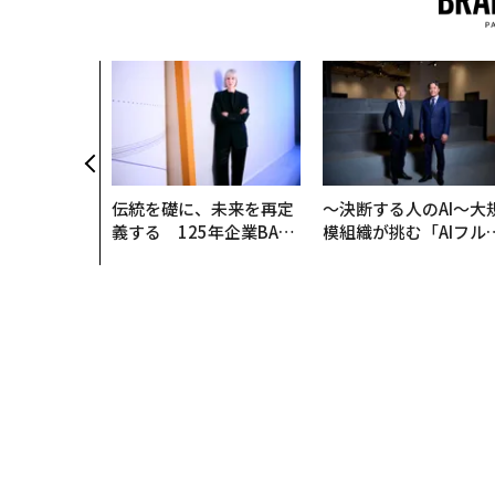
伝統を礎に、未来を再定
〜決断する人のAI〜大
義する 125年企業BAT
模組織が挑む「AIフル
が挑むスモークレスな未
装」“使う”企業から“
来
く”企業へ【NTTドコ
ビジネス×PwC】