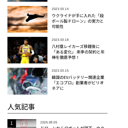
2023.03.14
ウクライナが手に入れた「段
ボール製ドローン」の実力と
可能性
2023.03.18
八村塁レイカーズ移籍後に
「ある変化」 来季の契約と年
棒を徹底予想！
2023.03.15
韓国のEVバッテリー関連企業
「エコプロ」創業者がビリオ
ネアに
人気記事
2026.08.05
ドローンからロボットが降下、ウク