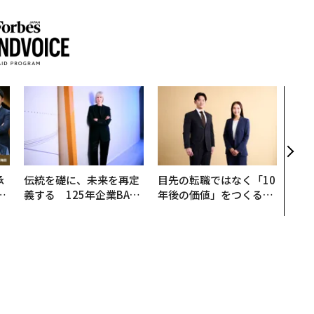
「コ
果を左
E」
「挑
承
伝統を礎に、未来を再定
目先の転職ではなく「10
い
義する 125年企業BAT
年後の価値」をつくる─
─
が挑むスモークレスな未
─アサインの長期伴走型
な
来
支援とは