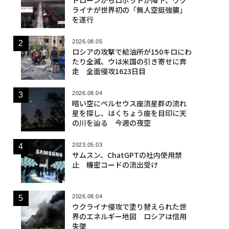
ライナが世界初の「無人空挺強襲」
を遂行
2026.08.05
ロシアの攻撃で給油所が150キロにわ
たり全滅、ウは米国の引き寄せに奔
走 全面侵攻1623日目
2026.08.04
暗い空にペルセウス座流星群の流れ
星を探し、はくちょう座を目印に天
の川を辿る 今週の夜空
2023.05.03
サムスン、ChatGPTの社内使用禁
止 機密コードの流出受け
2026.08.04
ウクライナ侵攻で塗り替えられた世
界のエネルギー地図 ロシアは信用
失墜