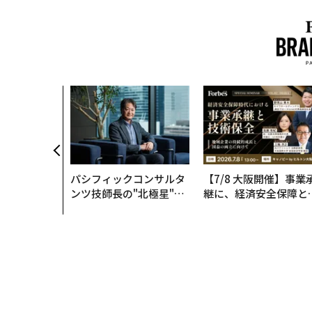
パシフィックコンサルタ
【7/8 大阪開催】事業
ンツ技師長の"北極星"。
継に、経済安全保障と
災害への無力感を乗り越
う視点が加わるとき─
え見つけた、防災一筋20
経営者が問われる新た
年の答え
判断軸