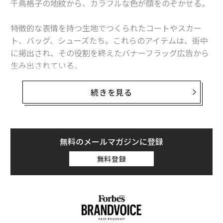
千鳥格子の地紋から、カラフルな色が顔をのぞかせる。
特徴的な表情を持つ生地でつくられたコートやスカー
ト、バッグ、シューズたち。これらのアイテムは、街中
に掲出され、その役割を終えたバナーフラッグ広告から
生み出されている。
商品を企画・製造するのは、大丸有エリアマネジメント
続きを見る
協会（通称Ligare、リガーレ）のアップサイクルブラン
ド「Ligaretta（リガレッタ）」だ。
無料のメールマガジンに登録
無料登録