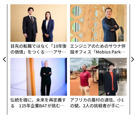
ィン
A
ズが
顧客
ムの
pa
“
な
シ
千鳥格子の地紋を使用したリガレッタのビッグコートを纏うモデルのアオイヤマダ
グ
まちづくりから生まれたブランド
目先の転職ではなく「10年後
エンジニアのためのサウナ併
の価値」をつくる──アサイ
設オフィス「Mobius Park」
リガーレは、大手町・丸の内・有楽町エリアのまちづく
ンの長期伴走型支援とは
がオープン──タマディック
りを推進する存在として、2002年に誕生したNPO。
が健康経営を徹底する理由
同エリアでは、丸ビル・新丸ビルの建て替えを機に街路
樹の整備や歩道幅が拡張されるなど、ハード面の再整備
が進んだ。リガーレは、ソフト面の整備を担う存在とし
て「人中心のまちづくり」を目指して設立された。
伝統を礎に、未来を再定義す
アフリカの農村の通信、小1
る 125年企業BATが挑むス
の壁。2人の挑戦者が手にし
モークレスな未来
た「次なる武器」
Ligarettaを担当する長谷川春奈（大丸有エリアマネジメ
ント協会）は、「バブル崩壊後、1990年代半ばになると
恵比寿や汐留、六本木などの開発が進み、丸の内から企