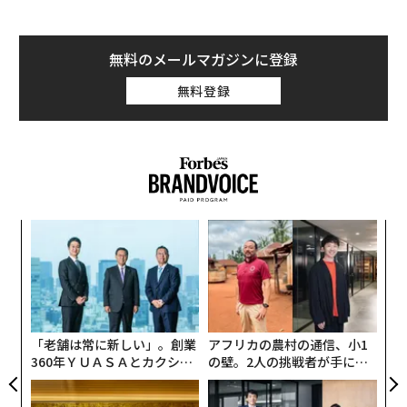
無料のメールマガジンに登録
無料登録
ナ併
「
k」
─
ック
ら
“
由
シ
グ
「老舗は常に新しい」。創業
アフリカの農村の通信、小1
360年ＹＵＡＳＡとカクシン
の壁。2人の挑戦者が手にし
CEO田尻望が語る、AIを超え
た「次なる武器」
る人の価値