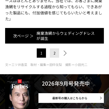
ースはほとんどありません。当社では、お客さまに廃棄
漁網をリサイクルする過程から知ってもらい、できあが
った製品にも、付加価値を感じてもらいたいと考えまし
た」
廃棄漁網からウェディングドレス
次ページ ＞
が誕生
1
2
文＝三ツ井香菜 取材・編集＝田中友梨 撮影＝小田光二
2026年9月号発売中
最新号の購入はこちらから