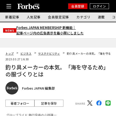
会員登録
ログイン
新着記事
人気記事
会員限定記事
カテゴリ
連載
コ
Forbes JAPAN MEMBERSHIP 新機能｜
NEWS
記事ページ内の広告表示を最小限にしました
トップ
ビジネス
サステナビリティ
釣り具メーカーの本気。「海を守るた
2023.03.27 16:30
釣り具メーカーの本気。「海を守るため」
の服づくりとは
Forbes JAPAN 編集部
著者フォロー
記事を保存
グローブライド 執行役員の小林謙一