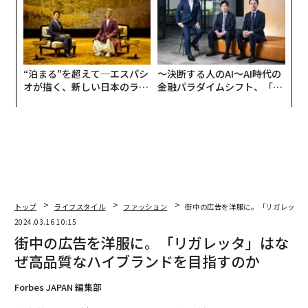
“泊まる”を超えて─エスパシ
〜決断する人のAI〜AI時代の
オが描く、新しい日本のラグ
金融パラダイムシフト、「超
ジュアリー（中編）
個別化」の核心 【MUFG×ウ
ェルスナビ×PwC】
トップ
ライフスタイル
ファッション
街中の広告を洋服に。「リガレッタ
2024.03.16 10:15
街中の広告を洋服に。「リガレッタ」はな
ぜ高品質なハイブランドを目指すのか
Forbes JAPAN 編集部