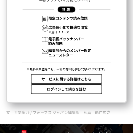
文＝井関庸介 / フォーブス ジャパン編集部 写真＝能仁広之