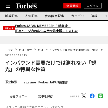
会員登録
ログイン
新着記事
人気記事
会員限定記事
カテゴリ
連載
コ
Forbes JAPAN MEMBERSHIP 新機能｜
NEWS
記事ページ内の広告表示を最小限にしました
トップ
経済・社会
経済
インバウンド需要だけでは測れない「観光」の特
2023.03.17 16:45
インバウンド需要だけでは測れない「観
光」の特異な性質
magazine | Forbes JAPAN編集部
著者フォロー
記事を保存
イスラエル国観光大臣のヨエル・ラズボゾフ