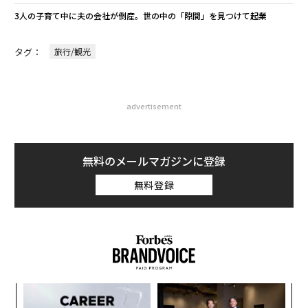
3人の子育て中に夫の会社が倒産。世の中の「隙間」を見つけて起業
タグ：
旅行/観光
advertisement
無料のメールマガジンに登録
無料登録
“
シ