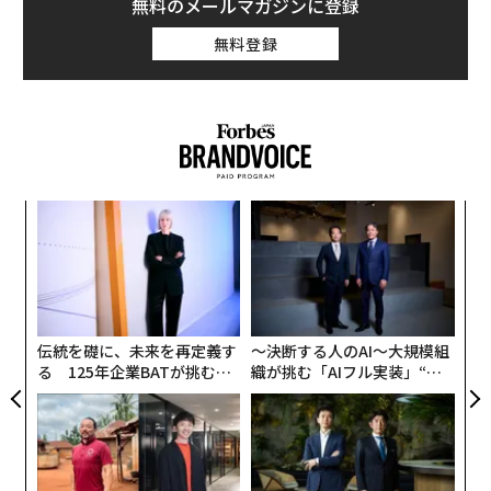
前者であればバフムートをめぐって長く続いた恐ろしい
無料のメールマガジンに登録
戦いは終わる。後者は戦いを長引かせる。いずれにせ
無料登録
よ、最終的な結果は同じであるはずだ。事実上、廃墟と
化したバフムートを占領しようがしまいが、ロシア軍は
戦力を大量に消費した。
A
顧客
pa
挑
な
よっ
PA
伝統を礎に、未来を再定義す
〜決断する人のAI〜大規模組
る 125年企業BATが挑むス
織が挑む「AIフル実装」“使
モークレスな未来
う”企業から“動く”企業へ【N
TTドコモビジネス×PwC】