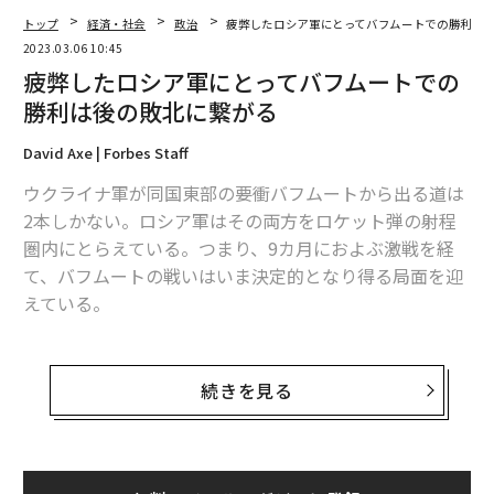
トップ
経済・社会
政治
疲弊したロシア軍にとってバフムートでの勝利は
2023.03.06 10:45
疲弊したロシア軍にとってバフムートでの
勝利は後の敗北に繋がる
David Axe | Forbes Staff
ウクライナ軍が同国東部の要衝バフムートから出る道は
2本しかない。ロシア軍はその両方をロケット弾の射程
圏内にとらえている。つまり、9カ月におよぶ激戦を経
て、バフムートの戦いはいま決定的となり得る局面を迎
えている。
ロシア軍が2本の道路に接近し、ウクライナ軍は包囲を
回避するために退却する。あるいは、ウクライナ軍が反
続きを見る
撃してロシア軍を後退させる。今後、数時間から数日の
間に2つの出来事のうちの1つが起こる可能性がある。