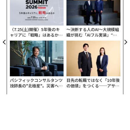
グ
ア
の
た
〈7.25(土)開催〉5年後のキ
〜決断する人のAI〜大規模組
ャリアに「戦略」はあるか。
織が挑む「AIフル実装」“使
トップエグゼクティブのキャ
う”企業から“動く”企業へ【N
リアに触れる1日│CAREER S
TTドコモビジネス×PwC】
UMMIT 2026
パシフィックコンサルタンツ
目先の転職ではなく「10年後
技師長の"北極星"。災害への
の価値」をつくる──アサイ
無力感を乗り越え見つけた、
ンの長期伴走型支援とは
防災一筋20年の答え