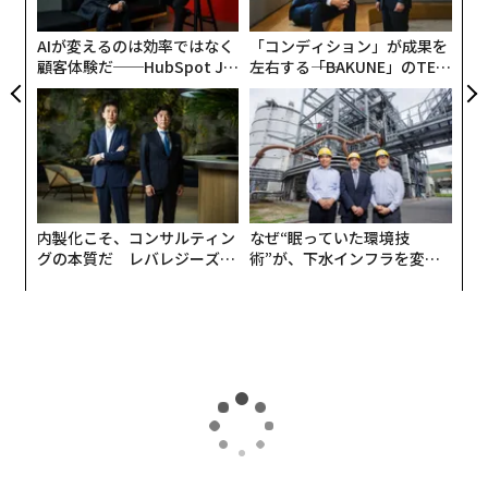
C
る
AIが変えるのは効率ではなく
「コンディション」が成果を
顧客体験だ──HubSpot Ja
左右する――「BAKUNE」のTEN
panが語る「Grow Better」
TIALが支える「挑戦者の明
な組織のつくり方
日」
内製化こそ、コンサルティン
なぜ“眠っていた環境技
グの本質だ レバレジーズが
術”が、下水インフラを変え
実践する、次世代ファームの
たのか──産総研×月島JFE
全貌
アクアソリューションの10年