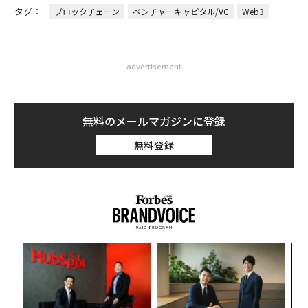
タグ：
ブロックチェーン
ベンチャーキャピタル/VC
Web3
advertisement
無料のメールマガジンに登録
無料登録
模組
“
“使
シ
【N
グ
「
C】
3