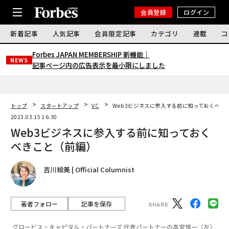
会員登録
ログイン
新着記事
人気記事
会員限定記事
カテゴリ
連載
コ
Forbes JAPAN MEMBERSHIP 新機能｜
NEWS
記事ページ内の広告表示を最小限にしました
トップ
スタートアップ
VC
Web3ビジネスに参入する前に知っておくべき
2023.03.15 16:30
Web3ビジネスに参入する前に知っておく
べきこと（前編）
吉川絵美 | Official Columnist
.
著者フォロー
記事を保存
グロービス・キャピタル・パートナーズ 代表パートナーの高宮慎一（左）