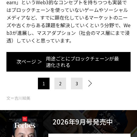
earn」というWeb3的なコンセプトを持ちつつも実装で
はブロックチェーンを使っていないゲームやソーシャル
メディアなど、すでに顕在化しているマーケットのニー
ズや古くからある課題を解決していくという分野で、We
b3が進展し、マスアダプション（社会のマス層にまで浸
透）していくと思っています。
用途ごとにブロックチェーンが最
次ページ ＞
適化される
1
2
3
文＝吉川絵美
2026年9月号発売中