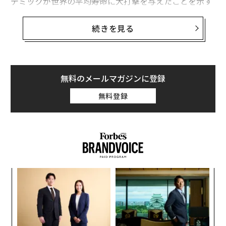
デミックが世界の平均寿命に大打撃を与えたことを示す
証拠が増えている。1959年に始まった中国での飢饉以
来、世界的に平均寿命がこれほど急激に短くなったこと
続きを見る
はない。
パンデミック中の死者数の増加は
世界の平均寿命に大きな影響を与えた
。世界の平均寿命
無料のメールマガジンに登録
が2年連続で縮んだのは1959年以来で、2022年に再び低
無料登録
下すれば現代史において前代未聞の事態となる。
国レベルでみると、多くの国で平均寿命が大幅に縮小し
た。2019年から2021年にかけて中南米の5カ国、欧州の
3カ国の合計8カ国において平均寿命は毎年2歳以上（合
わせて4歳）短くなったと推測されている。同期間中の
義す
〜
各国の平均寿命の縮小幅はペルー5.6歳、グアテマラ4.8
むス
金
歳、パラグアイ4.7歳、ボリビア4.1歳、メキシコ4.0歳、
個
な
ロシア4.3歳、ブルガリア4.1歳、北マケドニア共和国4.1
ェ
術
歳となっている。
た