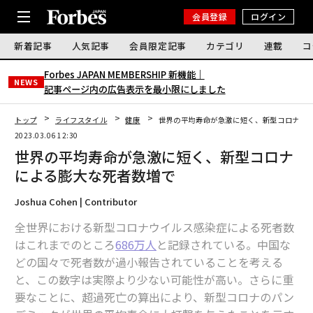
会員登録
ログイン
新着記事
人気記事
会員限定記事
カテゴリ
連載
コ
Forbes JAPAN MEMBERSHIP 新機能｜
NEWS
記事ページ内の広告表示を最小限にしました
トップ
ライフスタイル
健康
世界の平均寿命が急激に短く、新型コロナに
2023.03.06 12:30
世界の平均寿命が急激に短く、新型コロナ
による膨大な死者数増で
Joshua Cohen | Contributor
全世界における新型コロナウイルス感染症による死者数
はこれまでのところ
686万人
と記録されている。中国な
どの国々で死者数が過小報告されていることを考える
と、この数字は実際より少ない可能性が高い。さらに重
要なことに、超過死亡の算出により、新型コロナのパン