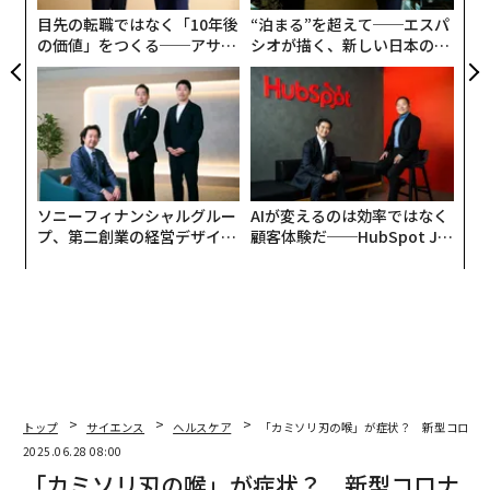
ア
目先の転職ではなく「10年後
“泊まる”を超えて──エスパ
の価値」をつくる──アサイ
シオが描く、新しい日本のラ
ンの長期伴走型支援とは
グジュアリー（前編）
ソニーフィナンシャルグルー
AIが変えるのは効率ではなく
プ、第二創業の経営デザイン
顧客体験だ──HubSpot Ja
──カギは意志を引き出し、
panが語る「Grow Better」
束ね、共創すること
な組織のつくり方
トップ
サイエンス
ヘルスケア
「カミソリ刃の喉」が症状？ 新型コロナ
2025.06.28 08:00
「カミソリ刃の喉」が症状？ 新型コロナ