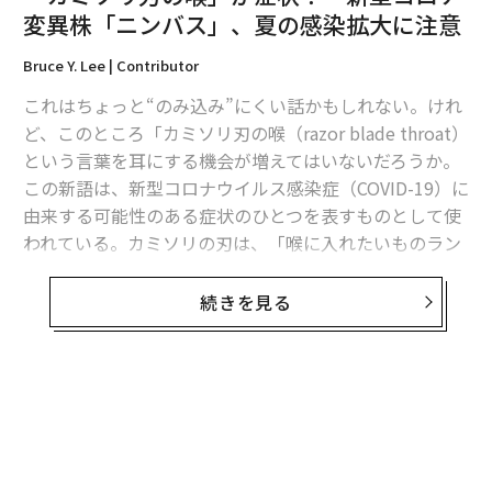
変異株「ニンバス」、夏の感染拡大に注意
Bruce Y. Lee | Contributor
これはちょっと“のみ込み”にくい話かもしれない。けれ
ど、このところ「カミソリ刃の喉（razor blade throat）
という言葉を耳にする機会が増えてはいないだろうか。
この新語は、新型コロナウイルス感染症（COVID-19）に
翻訳＝溝口慈子
由来する可能性のある症状のひとつを表すものとして使
われている。カミソリの刃は、「喉に入れたいものラン
キング」ではピザやホットドッグなどのはるか下位に来
2026年9月号発売中
るものに違いない。
続きを見る
だが、喉にカミソリが刺さるような、鋭い強烈な痛みを
最新号の購入はこちらから
感じるという報告が、非公式ながらますます増加してい
るのだ。そしてこれは、新型コロナウイルス（SARS-Co
メンバーシップに登録する
V-2）の新たな変異株「NB.1.8.1」の出現・流行と時を同
じくして起こっている。NB.1.8.1は最近、中国で新型コ
ロナの新たな感染拡大を招き、ここへきて米国でも急速