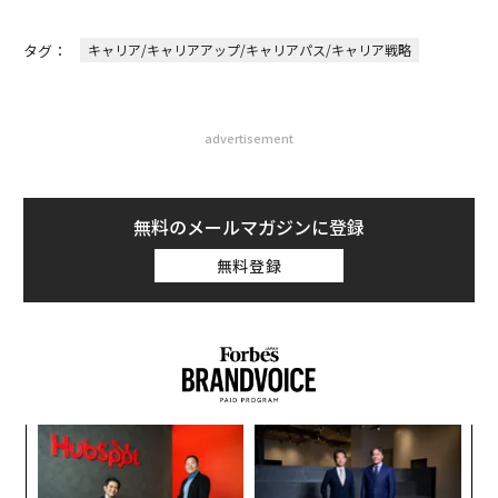
タグ：
キャリア/キャリアアップ/キャリアパス/キャリア戦略
advertisement
無料のメールマガジンに登録
無料登録
挑
よっ
PA
「