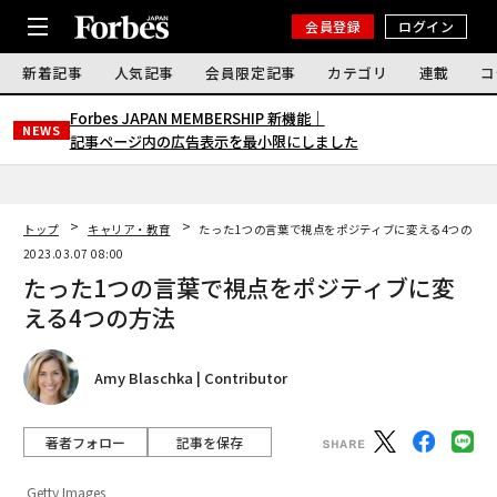
会員登録
ログイン
新着記事
人気記事
会員限定記事
カテゴリ
連載
コ
Forbes JAPAN MEMBERSHIP 新機能｜
NEWS
記事ページ内の広告表示を最小限にしました
トップ
キャリア・教育
たった1つの言葉で視点をポジティブに変える4つの方法
2023.03.07 08:00
たった1つの言葉で視点をポジティブに変
える4つの方法
Amy Blaschka | Contributor
著者フォロー
記事を保存
Getty Images