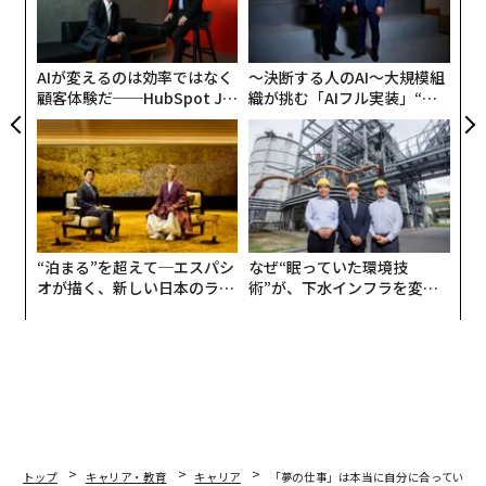
左右
T
日
AIが変えるのは効率ではなく
〜決断する人のAI〜大規模組
顧客体験だ──HubSpot Ja
織が挑む「AIフル実装」“使
panが語る「Grow Better」
う”企業から“動く”企業へ【N
な組織のつくり方
TTドコモビジネス×PwC】
“泊まる”を超えて─エスパシ
なぜ“眠っていた環境技
オが描く、新しい日本のラグ
術”が、下水インフラを変え
ジュアリー（中編）
たのか──産総研×月島JFE
アクアソリューションの10年
トップ
キャリア・教育
キャリア
「夢の仕事」は本当に自分に合っている？