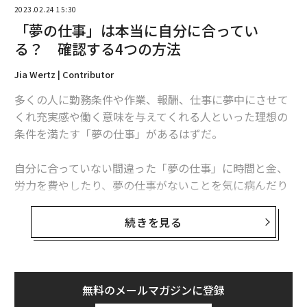
2023.02.24 15:30
「夢の仕事」は本当に自分に合ってい
る？ 確認する4つの方法
Jia Wertz | Contributor
多くの人に勤務条件や作業、報酬、仕事に夢中にさせて
くれ充実感や働く意味を与えてくれる人といった理想の
条件を満たす「夢の仕事」があるはずだ。
自分に合っていない間違った「夢の仕事」に時間と金、
労力を費やしたり、夢の仕事がないことを気に病んだり
する前に、それが自分に本当に合っているかどうかを知
る必要がある。あなたの「夢の仕事」は、子どもの頃か
続きを見る
らのものでもう手遅れかもしれないし、そう思い込んで
いるだけかもしれないからだ。
現状に合わない夢や人から与えられた夢を、本当に追求
無料のメールマガジンに登録
すべき価値のある夢と見分けるにはどうすればよいだろ