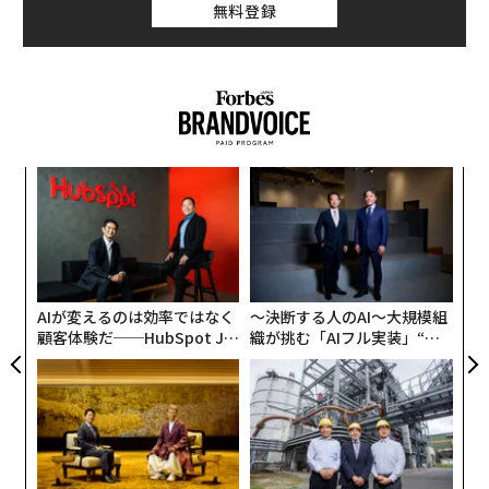
無料登録
うか？ あなたの「夢」には追求する価値があるかどう
かを見分ける4つの簡単な方法を紹介する。
1. 面談を通した情報収集
夢の仕事が自分に合ったものかどうかを見分ける最も効
率的な方法は、人と会って話すことだ。
挑
よっ
PA
「
左右
T
日
AIが変えるのは効率ではなく
〜決断する人のAI〜大規模組
顧客体験だ──HubSpot Ja
織が挑む「AIフル実装」“使
panが語る「Grow Better」
う”企業から“動く”企業へ【N
な組織のつくり方
TTドコモビジネス×PwC】