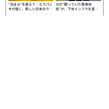
“泊まる”を超えて─エスパシ
なぜ“眠っていた環境技
オが描く、新しい日本のラグ
術”が、下水インフラを変え
ジュアリー（中編）
たのか──産総研×月島JFE
アクアソリューションの10年
翻訳・編集＝出田静
2026年9月号発売中