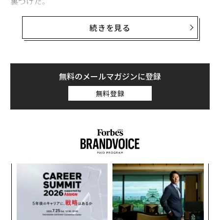
裏づけた。
レイ長官は、FBIがかなり以前からパンデミックが研究
続きを見る
所からのウイルスの流出によって引き起こされたと考え
ていると語った。しかし、その評価がどのように行われ
たかについては触れず、「詳細は機密事項であり、話せ
ることはほとんどない」と述べた。
無料のメールマガジンに登録
無料登録
ただし、この結論は、中国政府の協力なしに出されたも
のという。レイによると中国政府は、彼らの作業を妨害
し、事実を見えにくくするために最善を尽くしてきた。
「これは、中国政府が管理する研究所から、何百万人も
のアメリカ人を殺すウイルスの流出が発生したという話
だ」とレイは番組で語った。
義す
目
むス
の
ン
るか
エ
、く
設オ
が