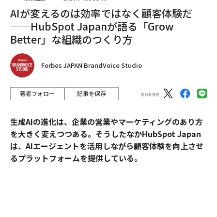
AIが変えるのは効率ではなく顧客体験だ
──HubSpot Japanが語る「Grow
Better」な組織のつくり方
編集＝上田裕資
Forbes JAPAN BrandVoice Studio
2026年9月号発売中
著者フォロー
記事を保存
最新号の購入はこちらから
生成AIの進化は、企業の営業やマーケティングのあり方
を大きく変えつつある。そうしたなかHubSpot Japan
メンバーシップに登録する
は、AIエージェントを活用しながら顧客体験を向上させ
るプラットフォームを提供している。
外資・日系・スタートアップを横断して採用支援を手掛
けるエンワールド・ジャパン代表取締役社長・山本裕介
関連記事
氏が、HubSpot Japanカントリーマネージャーの伊佐
「新型コロナウイルス実験室漏洩説」に対する各米政府機関の立ち位置