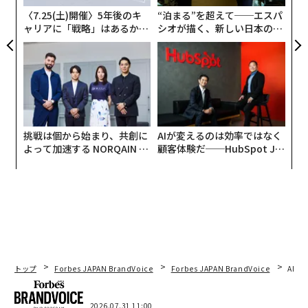
が
〈7.25(土)開催〉5年後のキ
“泊まる”を超えて──エスパ
ャリアに「戦略」はあるか。
シオが描く、新しい日本のラ
トップエグゼクティブのキャ
グジュアリー（前編）
リアに触れる1日│CAREER S
UMMIT 2026
挑戦は個から始まり、共創に
AIが変えるのは効率ではなく
よって加速する NORQAIN JA
顧客体験だ──HubSpot Ja
PAN 特別座談会
panが語る「Grow Better」
な組織のつくり方
トップ
Forbes JAPAN BrandVoice
Forbes JAPAN BrandVoice
AIが
2026.07.31 11:00