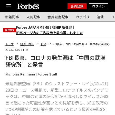
会員登録
ログイン
新着記事
人気記事
会員限定記事
カテゴリ
連載
コ
Forbes JAPAN MEMBERSHIP 新機能｜
NEWS
記事ページ内の広告表示を最小限にしました
トップ
経済・社会
北米
FBI長官、コロナの発生源は「中国の武漢研究所」
2023.03.02 11:45
FBI長官、コロナの発生源は「中国の武漢
研究所」と発言
Nicholas Reimann | Forbes Staff
米連邦捜査局（FBI）のクリストファー・レイ長官は2月
28日のニュース番組で、新型コロナウイルスのパンデミ
ックは、中国の武漢の研究所から流出したウイルスが原
因で起こった可能性が高いとの見解を示し、米国政府の
2つの機関がこの結論を信じているという最近の報道を