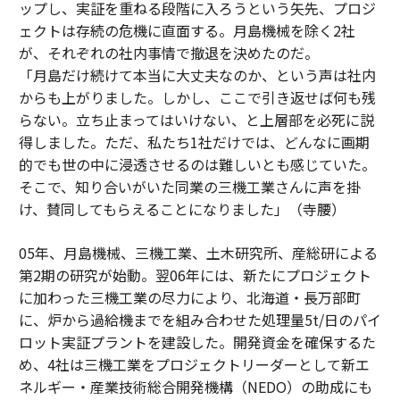
ップし、実証を重ねる段階に入ろうという矢先、プロジ
ェクトは存続の危機に直面する。月島機械を除く2社
が、それぞれの社内事情で撤退を決めたのだ。
「月島だけ続けて本当に大丈夫なのか、という声は社内
からも上がりました。しかし、ここで引き返せば何も残
らない。立ち止まってはいけない、と上層部を必死に説
得しました。ただ、私たち1社だけでは、どんなに画期
的でも世の中に浸透させるのは難しいとも感じていた。
そこで、知り合いがいた同業の三機工業さんに声を掛
け、賛同してもらえることになりました」（寺腰）
05年、月島機械、三機工業、土木研究所、産総研による
第2期の研究が始動。翌06年には、新たにプロジェクト
に加わった三機工業の尽力により、北海道・長万部町
に、炉から過給機までを組み合わせた処理量5t/日のパイ
ロット実証プラントを建設した。開発資金を確保するた
め、4社は三機工業をプロジェクトリーダーとして新エ
ネルギー・産業技術総合開発機構（NEDO）の助成にも