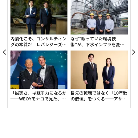
創に
ア
 JA
の
た
義す
“
むス
シ
グ
内製化こそ、コンサルティン
なぜ“眠っていた環境技
グの本質だ レバレジーズが
術”が、下水インフラを変え
実践する、次世代ファームの
たのか──産総研×月島JFE
全貌
アクアソリューションの10年
「誠実さ」は競争力になるか
目先の転職ではなく「10年後
──WEOYモナコで見た、く
の価値」をつくる──アサイ
ら寿司の経営哲学
ンの長期伴走型支援とは