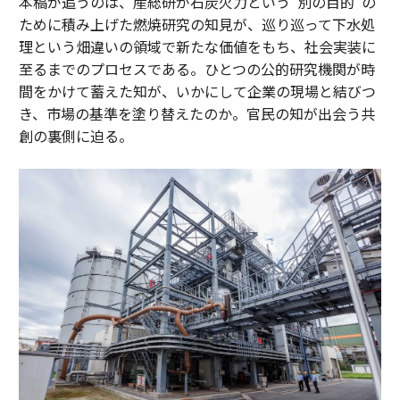
本稿が追うのは、産総研が石炭火力という“別の目的”の
ために積み上げた燃焼研究の知見が、巡り巡って下水処
理という畑違いの領域で新たな価値をもち、社会実装に
至るまでのプロセスである。ひとつの公的研究機関が時
間をかけて蓄えた知が、いかにして企業の現場と結びつ
き、市場の基準を塗り替えたのか。官民の知が出会う共
創の裏側に迫る。