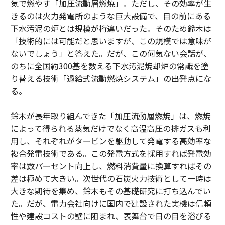
気で燃やす「加圧流動層燃焼」。ただし、その効率が生
きるのは火力発電所のような巨大設備で、目の前にある
下水汚泥の炉とは規模が桁違いだった。そのため鈴木は
「技術的には可能だと思いますが、この規模では意味が
ないでしょう」と答えた。だが、この何気ない会話が、
のちに全国約300基を数える下水汚泥焼却炉の常識を塗
り替える技術「過給式流動燃焼システム」の出発点にな
る。
鈴木が長年取り組んできた「加圧流動層燃焼」は、燃焼
によって得られる蒸気だけでなく高温高圧の排ガスも利
用し、それぞれがタービンを駆動して発電する高効率な
複合発電技術である。この発電方式を採用すれば発電効
率は数パーセント向上し、燃料消費量に換算すればその
差は極めて大きい。次世代の石炭火力技術として一時は
大きな期待を集め、鈴木もその基礎研究に打ち込んでい
た。だが、電力会社向けに国内で建設された実機は信頼
性や建設コストの壁に阻まれ、表舞台で日の目を浴びる