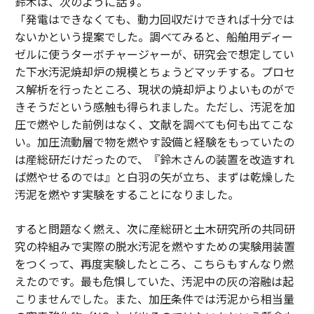
鈴木は、次のように話す。
「発電はできなくても、動力回収だけできれば十分では
ないかという提案でした。調べてみると、船舶用ディー
ゼルに使うターボチャージャーが、研究会で想定してい
た下水汚泥焼却炉の規模とちょうどマッチする。プロセ
ス解析を行ったところ、現状の焼却炉よりよいものがで
きそうだという感触も得られました。ただし、汚泥を加
圧で燃やした前例はなく、文献を調べても何も出てこな
い。加圧流動層で物を燃やす設備と経験をもっていたの
は産総研だけだったので、『鈴木さんの装置を改造すれ
ば燃やせるのでは』と白羽の矢が立ち、まずは乾燥した
汚泥を燃やす実験をすることになりました。
すると問題なく燃え、次に産総研と土木研究所の共同研
究の枠組みで実際の脱水汚泥を燃やすための実験用装置
をつくって、再度実験したところ、こちらもすんなり燃
えたのです。最も危惧していた、汚泥中の灰の溶融は起
こりませんでした。また、加圧条件では汚泥から相当量