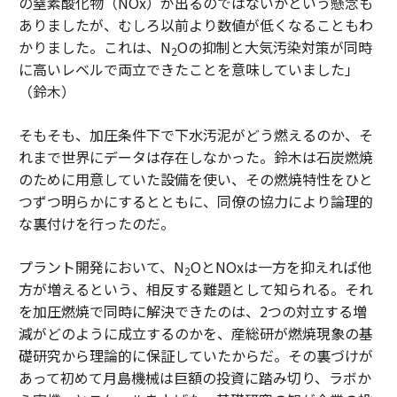
の窒素酸化物（NOx）が出るのではないかという懸念も
ありましたが、むしろ以前より数値が低くなることもわ
かりました。これは、N
Oの抑制と大気汚染対策が同時
2
に高いレベルで両立できたことを意味していました」
（鈴木）
そもそも、加圧条件下で下水汚泥がどう燃えるのか、そ
れまで世界にデータは存在しなかった。鈴木は石炭燃焼
のために用意していた設備を使い、その燃焼特性をひと
つずつ明らかにするとともに、同僚の協力により論理的
な裏付けを行ったのだ。
プラント開発において、N
OとNOxは一方を抑えれば他
2
方が増えるという、相反する難題として知られる。それ
を加圧燃焼で同時に解決できたのは、2つの対立する増
減がどのように成立するのかを、産総研が燃焼現象の基
礎研究から理論的に保証していたからだ。その裏づけが
あって初めて月島機械は巨額の投資に踏み切り、ラボか