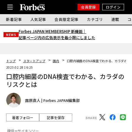
会員登録
ログイン
新着記事
人気記事
会員限定記事
カテゴリ
連載
コ
Forbes JAPAN MEMBERSHIP 新機能｜
NEWS
記事ページ内の広告表示を最小限にしました
トップ
スタートアップ
国内
口腔内細菌のDNA検査でわかる、カラダのリ
2023.02.28 16:25
口腔内細菌のDNA検査でわかる、カラダの
リスクとは
露原直人 | Forbes JAPAN編集部
著者フォロー
記事を保存
提供＝サイキンソー