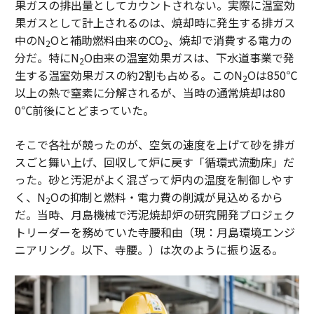
果ガスの排出量としてカウントされない。実際に温室効
果ガスとして計上されるのは、焼却時に発生する排ガス
中のN
Oと補助燃料由来のCO
、焼却で消費する電力の
2
2
分だ。特にN
O由来の温室効果ガスは、下水道事業で発
2
生する温室効果ガスの約2割も占める。このN
Oは850℃
2
以上の熱で窒素に分解されるが、当時の通常焼却は80
0℃前後にとどまっていた。
そこで各社が競ったのが、空気の速度を上げて砂を排ガ
スごと舞い上げ、回収して炉に戻す「循環式流動床」だ
った。砂と汚泥がよく混ざって炉内の温度を制御しやす
く、N
Oの抑制と燃料・電力費の削減が見込めるから
2
だ。当時、月島機械で汚泥焼却炉の研究開発プロジェク
トリーダーを務めていた寺腰和由（現：月島環境エンジ
ニアリング。以下、寺腰。）は次のように振り返る。