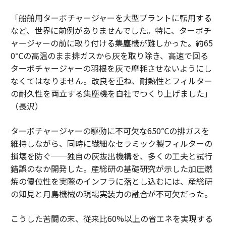
「船舶用ターボチャージャーを大型プラントに転用する
など、世界に前例がありませんでした。特に、ターボチ
ャージャーの前に取り付ける集塵機が難しかった。約65
0℃の高温のまま排ガスから灰を取り除き、高速で回る
ターボチャージャーの羽根を灰で摩耗させないようにし
なくてはなりません。改良を重ね、耐熱性とフィルター
の耐久性を両立する集塵機を自社でつくり上げました」
（長沢）
ターボチャージャーの駆動に不可欠な650℃の排ガスを
維持しながら、同時に繊細なセラミック製フィルターの
損壊を防ぐ──独自の灰抜出機構を、多くの工夫と試行
錯誤のなか開発した。産総研の基礎研究が示した加圧燃
焼の優位性を実際のインフラに落とし込むには、産総研
の知見と月島機械の現場実装力の融合が不可欠だった。
こうした苦闘の末、従来比60%以上の省エネを実現する