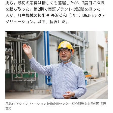
挑む。最初の応募は惜しくも落選したが、2度目に採択
を勝ち取った。第2期で実証プラントの試験を担った一
人が、月島機械の技術者 長沢英和（現：月島JFEアクア
ソリューション。以下、長沢）だ。
月島JFEアクアソリューション 技術企画センター 研究開発室室長代理 長沢
英和