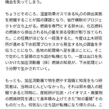
機会を失ってしまう。
ちょうどそのころ、温室効果ガスであるN
Oの排出実態
2
を把握することが国の課題となり、省庁横断のプロジェ
クトが立ち上がる。燃焼を専門とする鈴木は、化石燃料
の燃焼から排出されるN
O量を測る役割が割り当てられ
2
た。この任務がほどなく一段落すると、今度は土木研究
所が進める下水処理プロセスから発生するN
O調査を手
2
伝うことになり、各地の処理場へ足を運ぶことに。そこ
で交わした冒頭の立ち話が転機となり、一度は出口を失
いかけた加圧流動層（床）燃焼の知見が、下水処理とい
う分野で生かされていく。
もっとも、加圧流動層で物を燃やす設備と知見をもつ研
究者は、当時ほとんどいなかった。それは鈴木個人の経
験であると同時に、産総研が石炭・バイオマス・廃棄物
の燃焼研究を通じて長年積み上げてきた“知の蓄積”その
ものだった。何気ない立ち話が転機になり得たのは、こ