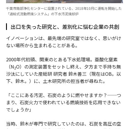
千葉市南部浄化センターに設置されている、2018年10月に運転を開始した
「過給式流動燃焼システム」の下水汚泥焼却炉
出口を失った研究と、差別化に悩む企業の共創
イノベーションは、最先端の研究室ではなく、思いがけ
ない場所から生まれることがある。
2000年代初頭、関東のとある下水処理場。亜酸化窒素
（N
O）の測定装置をセットし終え、夕方まで手持ち無
2
沙汰にしていた産総研 研究者 鈴木善三（現在はOB。以
下、鈴木。）に、土木研究所の担当者が尋ねた。
「ここにある汚泥、石炭のように燃やせますか？──つ
まり、石炭火力で使われている燃焼技術を応用できない
でしょうか」
当時、鈴木が専門で研究していたのは、石炭を高圧の空