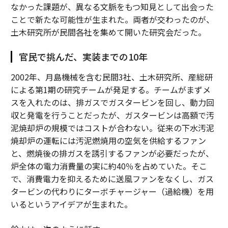
なかった課題が、異なる文脈をもつ知見として出会った
ことで新たな可能性が生まれた。両者が交わったのが、
土木研究所が民間各社を集めて開いた研究会だった。
官民で挑んだ、実装までの10年
2002年、月島機械を含む民間3社、土木研究所、産総研
による第1期の研究チームが発足する。チームがまずメ
スを入れたのは、排ガスでガスタービンを回し、動力回
収と発電を行うことだったが、ガスタービンは高額で汚
泥焼却炉の規模ではコストが合わない。従来の下水汚泥
焼却炉の運転には汚泥燃焼用の空気を供給するファン
と、燃焼後の排ガスを誘引するファンが必要だったが、
炉全体の電力消費量の実に約40％を占めていた。そこ
で、消費電力を抑えるために送風ファンをなくし、ガス
タービンの代わりにターボチャージャー（過給機）を用
いるというアイデアが生まれた。