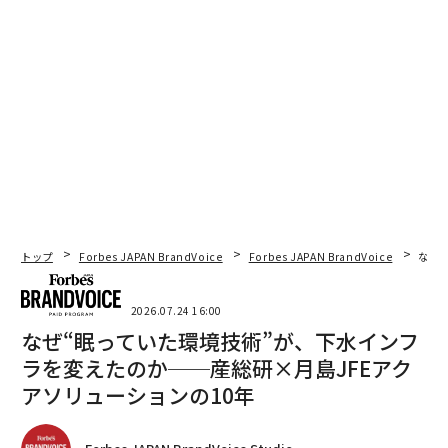
トップ
Forbes JAPAN BrandVoice
Forbes JAPAN BrandVoice
なぜ
2026.07.24 16:00
なぜ“眠っていた環境技術”が、下水インフ
ラを変えたのか──産総研×月島JFEアク
アソリューションの10年