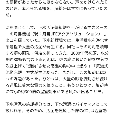
の蓄積があったからにほかならない。声をかけられたそ
のとき、応えられる知を、産総研はすでにもっていたの
だ。
時を同じくして、下水汚泥焼却炉を手がける主力メーカ
ーの月島機械（現：月島JFEアクアソリューション）も
出口を探していた。下水処理場では、生活排水を浄化す
る過程で大量の汚泥が発生する。同社はその汚泥を焼却
する炉の開発・供給を担ってきた。2000年代初頭、水分
を約80%も含む下水汚泥は、炉の底に敷いた砂を空気で
吹き上げて“流動”させた高温の砂の中で燃やす「気泡式
流動床炉」方式が主流だった。ただし、この焼却には2
つの課題があった。ひとつは、大量の砂を流動させ続け
る送風に莫大な電力を使うこと。もうひとつは、焼却時
にCO
の約300倍の温室効果があるN
Oが出ることだ。
2
2
下水汚泥の焼却処分では、下水汚泥はバイオマスとして
扱われる。そのため、汚泥を燃焼した際のCO
は温室効
2