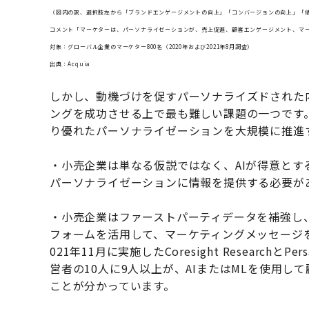
（図内の訳、選択肢左から「ブランドエンゲージメントの向上」「コンバージョンの向上」「値
コメント「マーケターは、パーソナライゼーションが、売上促進、顧客エンゲージメント、マ
対象：グローバル企業のマーケター800名（2020年および2021年8月調査）
出典：Acquia
しかし、動機づけを促すパーソナライズドされた
ングを成功させる上で最も難しい課題の一つです
り優れたパーソナライゼーションを大規模に推進
・小売企業は単なる仮説ではなく、AIが得意と
パーソナライゼーションに情報を提供する必要が
・小売企業はファーストパーティデータを補強し
フォームを活用して、マーケティングメッセージ
021年11月に実施したCoresight Resear
営者の10人に9人以上が、AIまたはMLを使用
ことが分かっています。