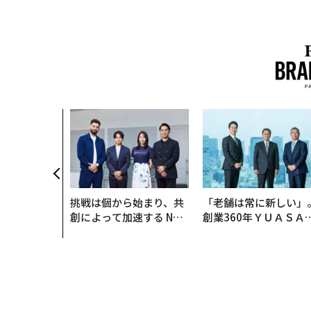
挑戦は個から始まり、共
「老舗は常に新しい」
創によって加速する NOR
創業360年ＹＵＡＳＡ
QAIN JAPAN 特別座談会
カクシンCEO田尻望が
る、AIを超える人の価