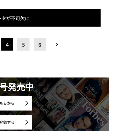
ータが不可欠に
4
5
6
月号発売中
ちらから
登録する