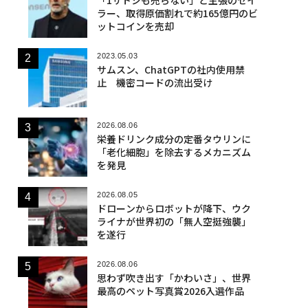
ラー、取得原価割れで約165億円のビ
ットコインを売却
2023.05.03
サムスン、ChatGPTの社内使用禁
止 機密コードの流出受け
2026.08.06
栄養ドリンク成分の定番タウリンに
「老化細胞」を除去するメカニズム
を発見
2026.08.05
ドローンからロボットが降下、ウク
ライナが世界初の「無人空挺強襲」
を遂行
2026.08.06
思わず吹き出す「かわいさ」、世界
最高のペット写真賞2026入選作品