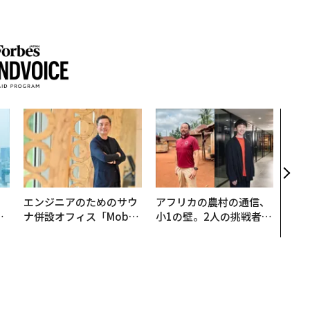
“泊
パシ
本の
編）
。
エンジニアのためのサウ
アフリカの農村の通信、
と
ナ併設オフィス「Mobiu
小1の壁。2人の挑戦者が
語
s Park」がオープン──
手にした「次なる武器」
値
タマディックが健康経営
を徹底する理由