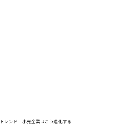
大トレンド 小売企業はこう進化する
0大トレンド 小売企業はこう
tner
著者フォロー
記事を保存