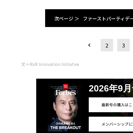
次ページ ＞
ファーストパーティデ
2
3
文＝RxR Innovation Initiative
2026年9
最新号の購入はこ
メンバーシップに