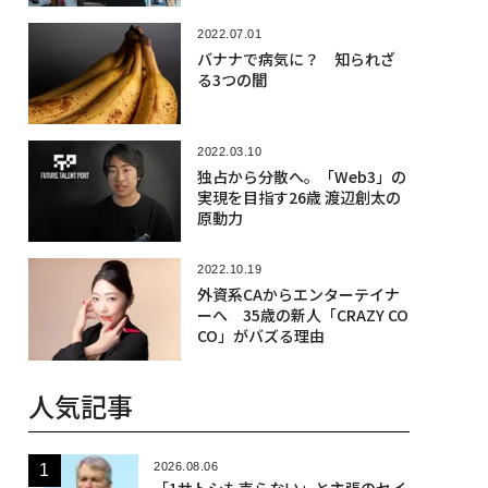
2022.07.01
バナナで病気に？ 知られざ
る3つの闇
2022.03.10
独占から分散へ。「Web3」の
実現を目指す26歳 渡辺創太の
原動力
2022.10.19
外資系CAからエンターテイナ
ーへ 35歳の新人「CRAZY CO
CO」がバズる理由
人気記事
2026.08.06
「1サトシも売らない」と主張のセイ