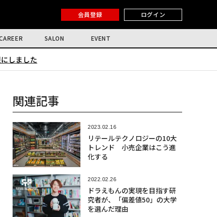
会員登録
ログイン
CAREER
SALON
EVENT
限にしました
関連記事
2023.02.16
リテールテクノロジーの10大
トレンド 小売企業はこう進
化する
2022.02.26
ドラえもんの実現を目指す研
究者が、「偏差値50」の大学
を選んだ理由