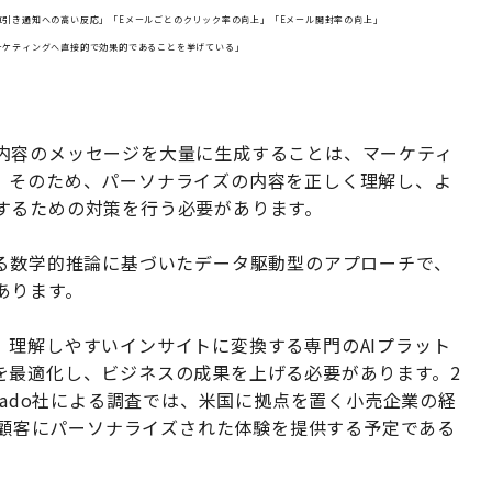
引き通知への高い反応」「Eメールごとのクリック率の向上」「Eメール開封率の向上」
ーケティングへ直接的で効果的であることを挙げている」
内容のメッセージを大量に生成することは、マーケティ
。そのため、パーソナライズの内容を正しく理解し、よ
するための対策を行う必要があります。
する数学的推論に基づいたデータ駆動型のアプローチで、
あります。
、理解しやすいインサイトに変換する専門のAIプラット
を最適化し、ビジネスの成果を上げる必要があります。2
chとPersado社による調査では、米国に拠点を置く小売企業の経
して顧客にパーソナライズされた体験を提供する予定である