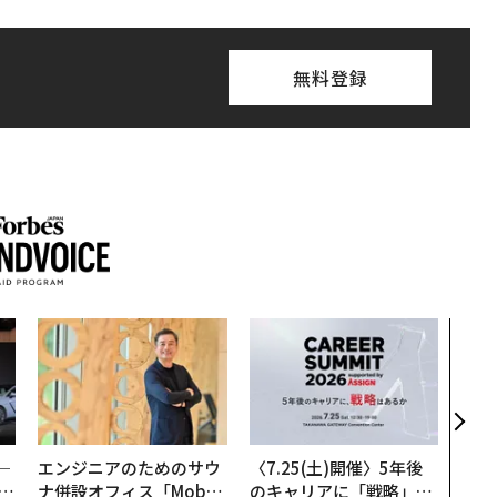
無料登録
目先
年後
─ア
支援
─
エンジニアのためのサウ
〈7.25(土)開催〉5年後
E
ナ併設オフィス「Mobiu
のキャリアに「戦略」は