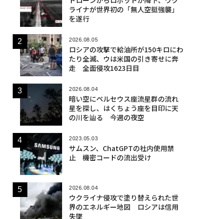
ライナが世界初の「無人空挺強襲」
を遂行
2026.08.05
ロシアの攻撃で給油所が150キロにわ
たり全滅、ウは米国の引き寄せに奔
走 全面侵攻1623日目
2026.08.04
暗い空にペルセウス座流星群の流れ
星を探し、はくちょう座を目印に天
の川を辿る 今週の夜空
2023.05.03
サムスン、ChatGPTの社内使用禁
止 機密コードの流出受け
2026.08.04
ウクライナ侵攻で塗り替えられた世
界のエネルギー地図 ロシアは信用
失墜