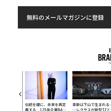
無料のメールマガジンに登録
農村の通信、
人の挑戦者が
次なる武器」
伝統を礎に、未来を再定
革新は下山で生まれる
義する 125年企業BAT
─レクサスが新型TZと