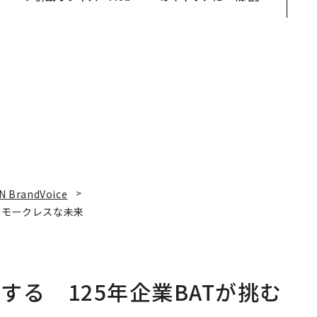
s Park」がオープン──
あるか。トップエグゼク
タマディックが健康経営
ティブのキャリアに触れ
を徹底する理由
る1日│CAREER SUMMI
T 2026
N BrandVoice
スモークレスな未来
る 125年企業BATが挑む