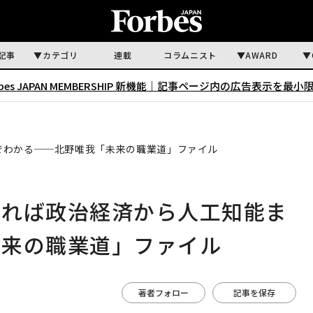
記事
カテゴリ
連載
コラムニスト
AWARD
rbes JAPAN MEMBERSHIP 新機能｜
記事ページ内の広告表示を最小
でわかる──北野唯我「未来の職業道」ファイル
知れば政治経済から人工知能ま
未来の職業道」ファイル
著者フォロー
記事を保存