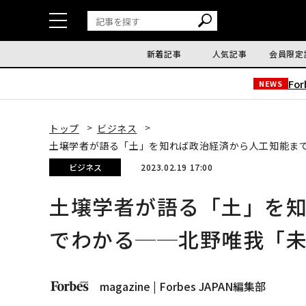
新着記事
人気記事
会員限定
Fo
NEWS
トップ
ビジネス
土壌学者が語る「土」を知れば政治経済から人工知能ま
ビジネス
2023.02.19 17:00
土壌学者が語る「土」を
でわかる──北野唯我「
magazine | Forbes JAPAN編集部