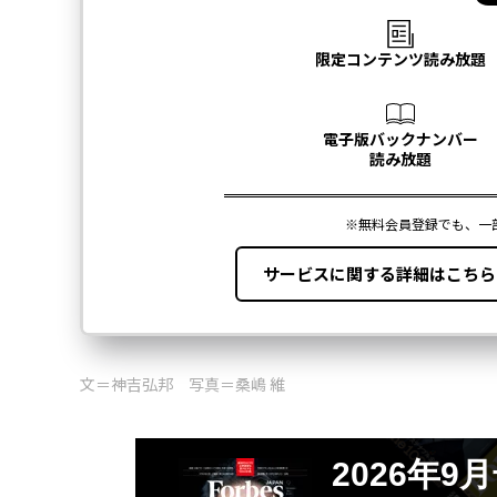
文＝神吉弘邦 写真＝桑嶋 維
2026年9