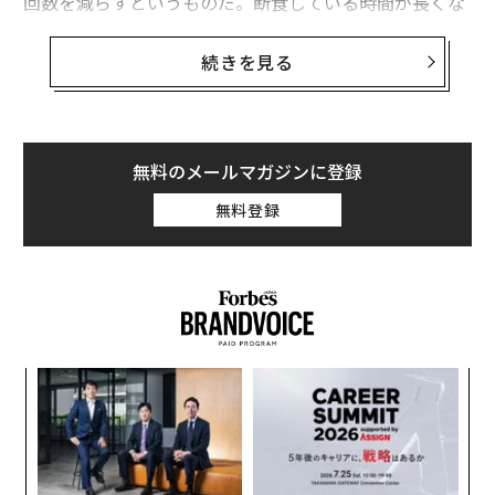
回数を減らすというものだ。断食している時間が長くな
ると、前回の食事で摂取したカロリーすべてが消費さ
れ、体は体脂肪を燃焼させなくてはならなくなる。
続きを見る
米ユタ大学の栄養・統合生理学の研究チームが新たに発
表した研究結果によると、この断続的な断食方法は、さ
らに長生きにもつながる可能性があるという。
無料のメールマガジンに登録
無料登録
義す
「
むス
─
ら
「
左右
T