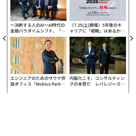
「
左右
それでは何が間違っているのか？ その理由を見ていき
T
ましょう。
日
〜決断する人のAI〜AI時代の
〈7.25(土)開催〉5年後のキ
金融パラダイムシフト、「超
ャリアに「戦略」はあるか。
まず、睡眠中に分泌される成長ホルモンが深い睡眠（徐
個別化」の核心 【MUFG×ウ
トップエグゼクティブのキャ
波睡眠といわれる）の時に集中的に分泌されるというこ
ェルスナビ×PwC】
リアに触れる1日│CAREER S
UMMIT 2026
とは事実です。しかし、その分泌のタイミングは22時〜
2時といった“時計で決められる時刻”には依存をしませ
ん。ここが大きな間違いになります。
エンジニアのためのサウナ併
内製化こそ、コンサルティン
つまり、極端な例をあげると、深夜3時に寝て午前10時
設オフィス「Mobius Park」
グの本質だ レバレジーズが
に起きたとしても、質の良い眠りと十分な時間が実現で
がオープン──タマディック
実践する、次世代ファームの
きていれば、成長ホルモンは、特に睡眠の前半でしっか
が健康経営を徹底する理由
全貌
り分泌されるのです。