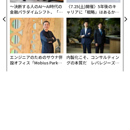
日
〜決断する人のAI〜AI時代の
〈7.25(土)開催〉5年後のキ
金融パラダイムシフト、「超
ャリアに「戦略」はあるか。
個別化」の核心 【MUFG×ウ
トップエグゼクティブのキャ
ェルスナビ×PwC】
リアに触れる1日│CAREER S
UMMIT 2026
エンジニアのためのサウナ併
内製化こそ、コンサルティン
設オフィス「Mobius Park」
グの本質だ レバレジーズが
がオープン──タマディック
実践する、次世代ファームの
が健康経営を徹底する理由
全貌
翻訳＝木内涼子
2026年9月号発売中