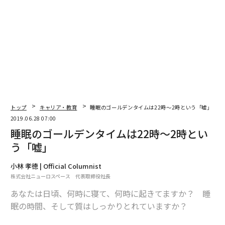
最新号の購入はこちらから
メンバーシップに登録する
トップ
キャリア・教育
睡眠のゴールデンタイムは22時〜2時という「嘘」
関連記事
2019.06.28 07:00
睡眠のゴールデンタイムは22時〜2時とい
睡眠のゴールデンタイムは22時〜2時という「嘘」
う「嘘」
サウナの科学。「うつ病に効果がある」とされる理由とは？
小林 孝徳 | Official Columnist
株式会社ニューロスペース 代表取締役社長
800万円で背を伸ばす手術。「15センチ高くなる」に予約殺到
あなたは日頃、何時に寝て、何時に起きてますか？ 睡
バナナで病気に？ 知られざる3つの闇
眠の時間、そして質はしっかりとれていますか？
世界的レストラン「ノーマ」閉店へ 高級飲食の未来は