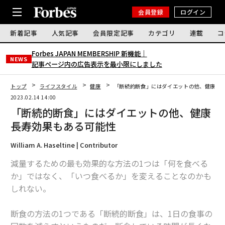
会員登録
ログイン
新着記事
人気記事
会員限定記事
カテゴリ
連載
コ
Forbes JAPAN MEMBERSHIP 新機能｜
NEWS
記事ページ内の広告表示を最小限にしました
トップ
ライフスタイル
健康
「断続的断食」にはダイエットの他、健康長
2023.02.14 14:00
「断続的断食」にはダイエットの他、健康
長寿効果もある可能性
William A. Haseltine | Contributor
減量するための最も効果的な方法の1つは「何を食べる
か」ではなく、「いつ食べるか」を変えることなのかも
しれない。
断食の方法の1つである「断続的断食」は、1日の食事の