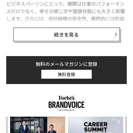
ビジネスパーソンにとって、睡眠は仕事のパフォーマン
スだけでなく、幸せの感じ方や健康状態にも大きく影響
タグ：
ヘルスケア
ダイエット
します。さらには、会社組織の安全性、最終的には利益
などにも繋がってくるとても大切な行動のひとつになり
ます。
続きを見る
advertisement
ところで皆さんは『睡眠のゴールデンタイム』というの
を聞いたことがありますか？
無料のメールマガジンに登録
「22時〜2時の間は、美容のための成長ホルモンが集中
無料登録
的に分泌されるから絶対に寝ておきましょう」というも
ので、健康経営を推進する企業向けに睡眠セミナーをす
ると、およそ8割の参加者が知っている有名な概念です。
しかし、結論から伝えると、この睡眠のゴールデンタイ
ムは「嘘」です。このゴールデンタイムについては、概
義す
「
念ばかりが広がり、それが本当に意味するところを理解
むス
─
している人は少ないのが現実です。
ら