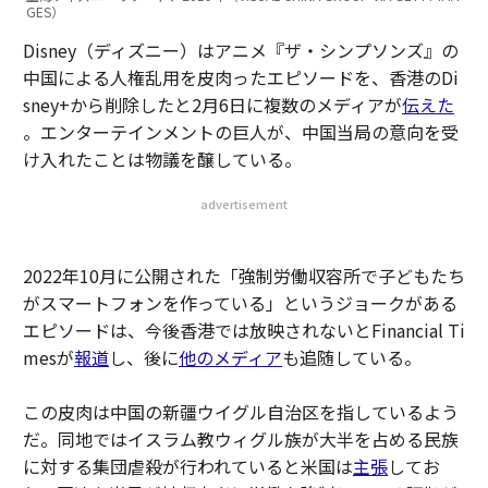
GES）
Disney（ディズニー）はアニメ『ザ・シンプソンズ』の
中国による人権乱用を皮肉ったエピソードを、香港のDi
sney+から削除したと2月6日に複数のメディアが
伝えた
。エンターテインメントの巨人が、中国当局の意向を受
け入れたことは物議を醸している。
advertisement
2022年10月に公開された「強制労働収容所で子どもたち
がスマートフォンを作っている」というジョークがある
エピソードは、今後香港では放映されないとFinancial Ti
mesが
報道
し、後に
他のメディア
も追随している。
この皮肉は中国の新疆ウイグル自治区を指しているよう
だ。同地ではイスラム教ウィグル族が大半を占める民族
に対する集団虐殺が行われていると米国は
主張
してお