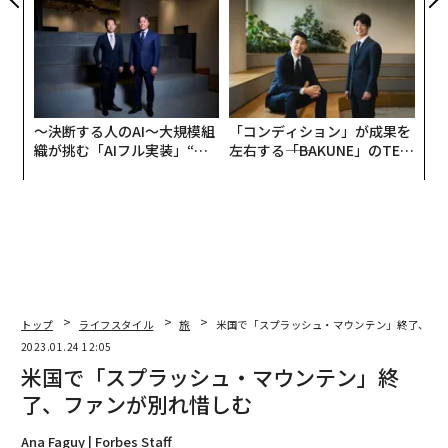
全貌
〜決断する人のAI〜大規模組
「コンディション」が成果を
織が挑む「AIフル実装」“使
左右する――「BAKUNE」のTEN
う”企業から“動く”企業へ【N
TIALが支える「挑戦者の明
TTドコモビジネス×PwC】
日」
トップ
ライフスタイル
旅
米国で「スプラッシュ・マウンテン」終了、フ
2023.01.24 12:05
米国で「スプラッシュ・マウンテン」終
了、ファンが別れ惜しむ
Ana Faguy | Forbes Staff