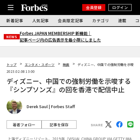
会員登録
ログイン
新着記事
人気記事
会員限定記事
カテゴリ
連載
コ
Forbes JAPAN MEMBERSHIP 新機能｜
NEWS
記事ページ内の広告表示を最小限にしました
トップ
エンタメ・スポーツ
映画
ディズニー、中国での強制労働を示唆す
2023.02.08 13:00
ディズニー、中国での強制労働を示唆する
『シンプソンズ』の回を香港で配信中止
Derek Saul | Forbes Staff
著者フォロー
記事を保存
上海ディズニーリゾート、2019年（VISUAL CHINA GROUP VIA GETTY IMA