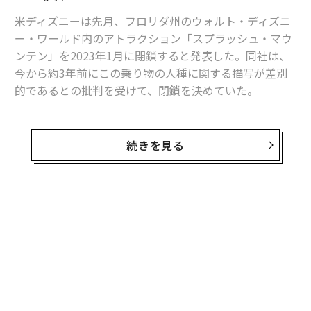
米ディズニーは先月、フロリダ州のウォルト・ディズニ
ー・ワールド内のアトラクション「スプラッシュ・マウ
ンテン」を2023年1月に閉鎖すると発表した。同社は、
今から約3年前にこの乗り物の人種に関する描写が差別
的であるとの批判を受けて、閉鎖を決めていた。
最終日となった22日には、多くのファンが最後の乗車を
楽しむために来場し、現地メディアのオーランド・セン
続きを見る
チネル紙によると日中の待ち時間は最大220分にも達し
た。閉園時間の午後11時時点の待ち時間は3時間近くに
及んでいたとされる。
無料のメールマガジンに登録
ディズニーのキャストたちを乗せた最後の回が出発した
無料登録
のは翌23日の未明のことで、彼らは観客の拍手を浴びて
送り出されたという。