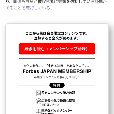
り、国連も当局が被収容者に労働を強制している証拠が
あることを
確認
している。