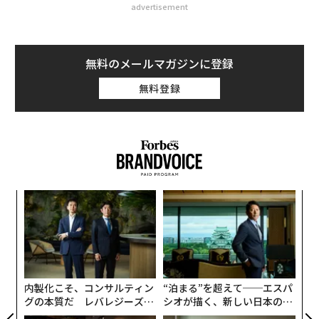
advertisement
無料のメールマガジンに登録
無料登録
革
ク
た「
“
オ
ジ
内製化こそ、コンサルティン
“泊まる”を超えて──エスパ
グの本質だ レバレジーズが
シオが描く、新しい日本のラ
実践する、次世代ファームの
グジュアリー（前編）