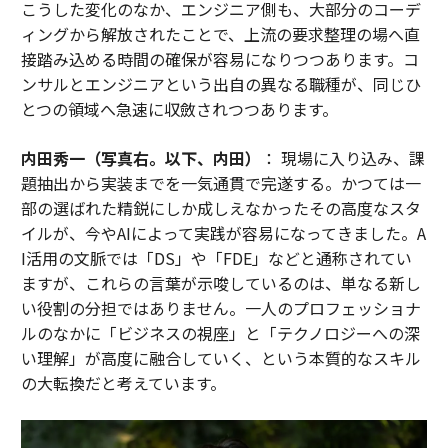
こうした変化のなか、エンジニア側も、大部分のコーデ
ィングから解放されたことで、上流の要求整理の場へ直
接踏み込める時間の確保が容易になりつつあります。コ
ンサルとエンジニアという出自の異なる職種が、同じひ
とつの領域へ急速に収斂されつつあります。
内田秀一（写真右。以下、内田）
： 現場に入り込み、課
題抽出から実装までを一気通貫で完遂する。かつては一
部の選ばれた精鋭にしか成しえなかったその高度なスタ
イルが、今やAIによって実践が容易になってきました。A
I活用の文脈では「DS」や「FDE」などと通称されてい
ますが、これらの言葉が示唆しているのは、単なる新し
い役割の分担ではありません。一人のプロフェッショナ
ルのなかに「ビジネスの視座」と「テクノロジーへの深
い理解」が高度に融合していく、という本質的なスキル
の大転換だと考えています。