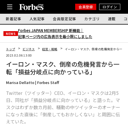
会員登録
ログイン
新着記事
人気記事
会員限定記事
カテゴリ
連載
コ
Forbes JAPAN MEMBERSHIP 新機能｜
NEWS
記事ページ内の広告表示を最小限にしました
トップ
ビジネス
経営・戦略
イーロン・マスク、倒産の危機発言から一転
2023.02.06 13:00
イーロン・マスク、倒産の危機発言から一
転「損益分岐点に向かっている」
Marisa Dellatto | Forbes Staff
Twitter（ツイッター）CEO、イーロン・マスクは2月5
日、同社が「損益分岐点に向かっている」と語った。マ
スクはわずか数カ月前、騒動の中ツイッターのオーナー
になった直後に「倒産してもおかしくない」と周囲に伝
えていた。