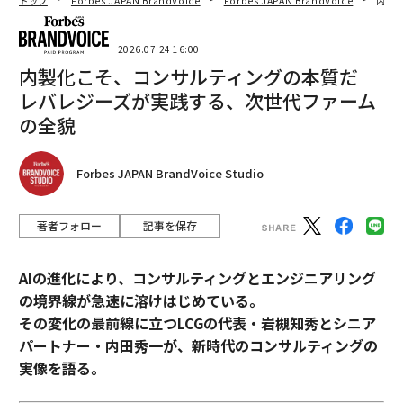
トップ
Forbes JAPAN BrandVoice
Forbes JAPAN BrandVoice
内製
2026.07.24 16:00
内製化こそ、コンサルティングの本質だ
レバレジーズが実践する、次世代ファーム
の全貌
Forbes JAPAN BrandVoice Studio
著者フォロー
記事を保存
AIの進化により、コンサルティングとエンジニアリング
の境界線が急速に溶けはじめている。
その変化の最前線に立つLCGの代表・岩槻知秀とシニア
パートナー・内田秀一が、新時代のコンサルティングの
実像を語る。