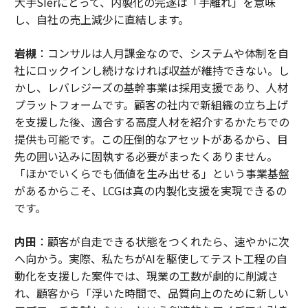
大手SIerにとって、内製化の完遂は「手離れ」を意味
し、自社の売上減少に直結します。
岩槻
：コンサルは人月課金なので、システムや体制を自
社にロックインし続けなければ収益が維持できない。し
かし、レバレジーズの基幹事業は採用支援であり、人材
プラットフォームです。顧客の社内で新組織の立ち上げ
を支援した後、適合する高度人材を紹介するかたちでの
提供も可能です。この圧倒的なアセットがあるから、目
先の囲い込みに固執する必要がまったくありません。
「ほかでいくらでも価値を生み出せる」という事業基盤
があるからこそ、LCGは真の内製化支援を実現できるの
です。
内田
：顧客が自走できる状態をつくれたら、速やかに次
へ向かう。実際、私たちがAIを駆使してテスト工程の自
動化を支援した案件では、現業の工数が劇的に削減さ
れ、顧客から「浮いた時間で、品質向上のために新しい