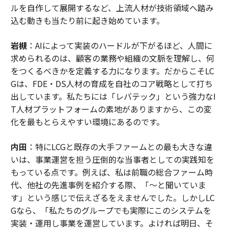
ルを自作して展開するなど、上流人材が技術領域へ踏み
込む動きも当たり前に起き始めています。
岩槻
：AIによって実装のハードルが下がるほど、人間に
求められるのは、顧客の業務や組織の文脈を理解し、何
をつくるべきかを定義する力になります。だからこそLC
Gは、FDE・DS人材の育成を自社のコア戦略として打ち
出しています。私たちには「レバテック」という強力なI
T人材プラットフォームの素地がありますから、この変
化を最もとらえやすい環境にあるのです。
内田
：特にLCGと既存の大手ファームとの最も大きな違
いは、事業運営を担う圧倒的な当事者としての実践知を
もっている点です。例えば、私は前職の総合ファーム時
代、他社の先進事例を紹介する際、「〜と聞いていま
す」という感じで伝えざるをえませんでした。しかしLC
Gなら、「私たちのグループでも実際にこのシステムを
実装・運用し事業を運営しています。よければ明日、そ