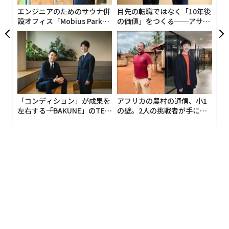
エンジニアのためのサウナ併
目先の転職ではなく「10年後
設オフィス「Mobius Park」
の価値」をつくる──アサイ
がオープン──タマディック
ンの長期伴走型支援とは
が健康経営を徹底する理由
「コンディション」が成果を
アフリカの農村の通信、小1
左右する――「BAKUNE」のTEN
の壁。2人の挑戦者が手にし
TIALが支える「挑戦者の明
た「次なる武器」
日」