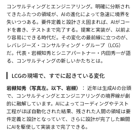
コンサルティングとエンジニアリング。明確に分断され
てきたふたつの領域が、AIの進化によって急速に境界を
失いつつある。要件定義と設計さえ固まれば、AIがコー
ドを書き、テストまで完了する。提案と実装が、以前よ
り容易にできる時代だ。その変化の最前線に立つのが、
レバレジーズ・コンサルティング・グループ（LCG）
だ。代表・岩槻知秀とシニアパートナー・内田秀一が語
る、コンサルティングの新しいかたちとは。
LCGの現場で、すでに起きている変化
岩槻知秀（写真左。以下、岩槻）
： 近年は生成AIの台頭
で、コンサルティングとエンジニアリングの境界線が劇
的に融解しています。AIによってコーディングやテスト
工程がほぼ自動化された結果、残された人間の領域は要
件定義と設計となっていて、さらに設計が完了した瞬間
にAIを駆使して実装まで完了できる。