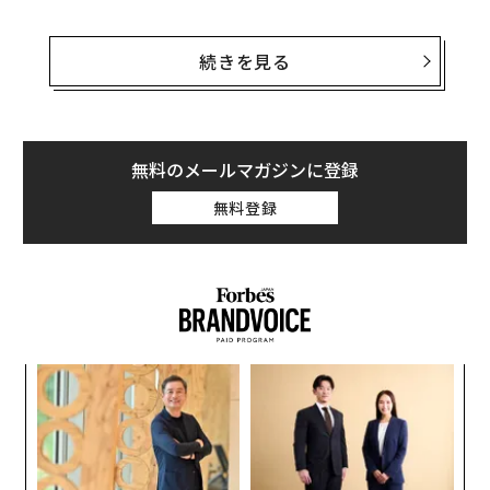
マスクは、彼の厳しい作業負荷に関するウォール・スト
リート・ジャーナルの質問に答えたツイートで、「この
続きを見る
3カ月間は極めて厳しい状況でした」とツイッター、Spa
ceX（スペースX）、Tesla（テスラ）の3社を経営してい
ることについて述べ、「あの痛みを他の人には与えたく
ありません」と語っている。
無料のメールマガジンに登録
無料登録
「まだ課題はありますが、根気よく続けていけば損益分
岐点に向かうでしょう」と話し、「ツイッターを倒産か
ら守る必要があります」と強調したが、突然の好転に関
する具体的証拠は挙げていない。
代の
「
「超
─
×ウ
ら
なく
“
Ja
シ
er」
グ