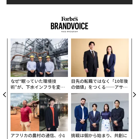
スパ
伝
のラ
る
モ
〜
金
個
ェ
なぜ“眠っていた環境技
目先の転職ではなく「10年後
術”が、下水インフラを変え
の価値」をつくる──アサイ
たのか──産総研×月島JFE
ンの長期伴走型支援とは
アクアソリューションの10年
アフリカの農村の通信、小1
挑戦は個から始まり、共創に