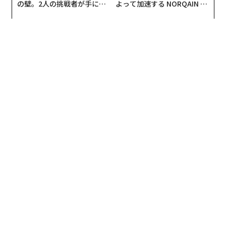
の壁。2人の挑戦者が手にし
よって加速する NORQAIN JA
た「次なる武器」
PAN 特別座談会