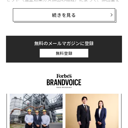
80%以上削減できるとしています。
続きを見る
エアバスなど大手航空会社は、電気や水素を燃料とする
航空機に代表される低排出ガス技術の開発を進めていま
す。本題について世界経済フォーラム（WEF）のアジェ
ンダからご紹介します。
無料のメールマガジンに登録
無料登録
格安航空券が手軽に入手できることは、もはや当たり前
のこととなっています。
しかし、航空輸送は世界の二酸化炭素排出量の約2.5%を
占めており、ほとんどの航空機がジェット燃料を動力源
としています。抜本的な削減策が講じられなかった場
スパ
伝
のラ
る
合、航空業界の需要によっては、21世紀半ばまでに、温
モ
室効果ガス排出量が2005年比で300%以上増加する可能
〜
金
性があると欧州委員会は予測しています。
個