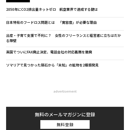
2050年にCO2排出量ネットゼロ 航空業界で達成する鍵は
日本特有のフードロス問題とは 「寛容度」が必要な理由
出産・子育て支援で不利に？ 女性のフリーランスと経営者に立ちはだか
る障壁
英国でついにFAX廃止決定、電話会社の対応義務を撤廃
ソマリアで見つかった隕石から「未知」の鉱物を2種類発見
advertisement
無料のメールマガジンに登録
無料登録