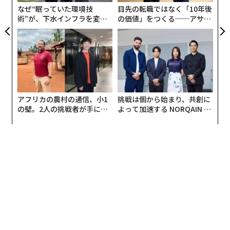
ェ
なぜ“眠っていた環境技
目先の転職ではなく「10年後
術”が、下水インフラを変え
の価値」をつくる──アサイ
たのか──産総研×月島JFE
ンの長期伴走型支援とは
アクアソリューションの10年
アフリカの農村の通信、小1
挑戦は個から始まり、共創に
の壁。2人の挑戦者が手にし
よって加速する NORQAIN JA
た「次なる武器」
PAN 特別座談会
2018年における世界の二酸化炭素排出量のうち、航空セクターからの排出量は2%
以上を占めています。 Image: Our World in Data
航空業界では、2050年までに二酸化炭素の排出量をネッ