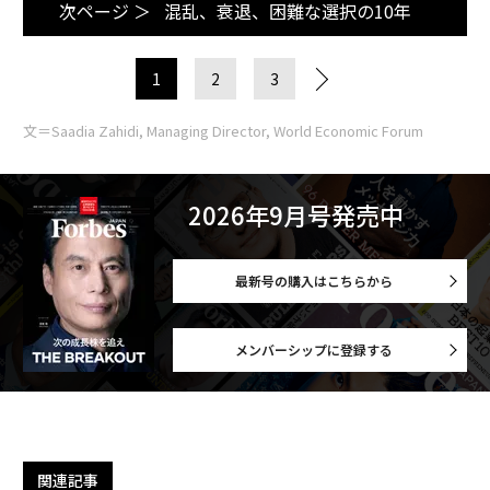
次ページ ＞
混乱、衰退、困難な選択の10年
1
2
3
文＝Saadia Zahidi, Managing Director, World Economic Forum
2026年9月号発売中
最新号の購入はこちらから
メンバーシップに登録する
関連記事