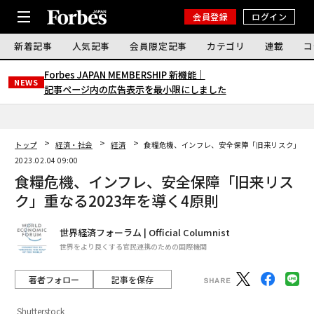
会員登録
ログイン
新着記事
人気記事
会員限定記事
カテゴリ
連載
コ
Forbes JAPAN MEMBERSHIP 新機能｜
NEWS
記事ページ内の広告表示を最小限にしました
トップ
経済・社会
経済
食糧危機、インフレ、安全保障「旧来リスク」重なる
2023.02.04 09:00
食糧危機、インフレ、安全保障「旧来リス
ク」重なる2023年を導く4原則
世界経済フォーラム | Official Columnist
世界をより良くする官民連携のための国際機関
著者フォロー
記事を保存
Shutterstock