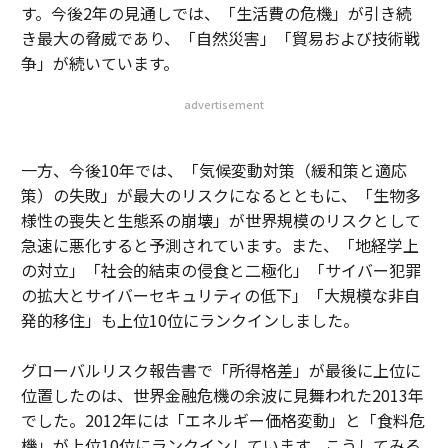
す。今後2年の見通しでは、「生活費の危機」が引き続
き最大の脅威であり、「自然災害」「貿易および技術戦
争」が続いています。
advertisement
一方、今後10年では、「気候変動対策（緩和策と適応
策）の失敗」が最大のリスクになるとともに、「生物多
様性の喪失と生態系の崩壊」が世界規模のリスクとして
急速に悪化すると予測されています。また、「地経学上
の対立」「社会的結束の侵食と二極化」「サイバー犯罪
の拡大とサイバーセキュリティの低下」「大規模な非自
発的移住」も上位10位にランクインしました。
グローバルリスク報告書で「所得格差」が最後に上位に
位置したのは、世界金融危機の余波に見舞われた2013年
でした。2012年には「エネルギー価格変動」と「食料危
機」が上位10位にランクインしています。こうしてみる