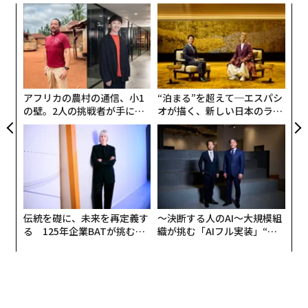
キ
“
か。
シ
キャ
グ
「
R S
3
C
る
アフリカの農村の通信、小1
“泊まる”を超えて─エスパシ
の壁。2人の挑戦者が手にし
オが描く、新しい日本のラグ
た「次なる武器」
ジュアリー（中編）
伝統を礎に、未来を再定義す
〜決断する人のAI〜大規模組
る 125年企業BATが挑むス
織が挑む「AIフル実装」“使
モークレスな未来
う”企業から“動く”企業へ【N
TTドコモビジネス×PwC】