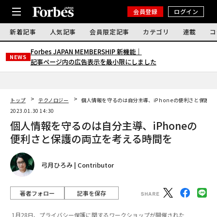
会員登録
ログイン
新着記事
人気記事
会員限定記事
カテゴリ
連載
コ
Forbes JAPAN MEMBERSHIP 新機能｜
NEWS
記事ページ内の広告表示を最小限にしました
トップ
テクノロジー
個人情報を守るのは自分主導、iPhoneの便利さと保護
2023.01.30 14:30
個人情報を守るのは自分主導、iPhoneの
便利さと保護の両立を考える時間を
弓月ひろみ | Contributor
著者フォロー
記事を保存
1月28日、プライバシー保護に関するワークショップが開催された