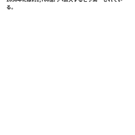
る。
過熱するマーケットにおいて、価格競争とは一線を画す
ブランドとして独自のポジションを築いているのが、TE
NTIALの「BAKUNE」だ。「挑戦する人のコンディショ
ンに向き合い、ポテンシャルを引き出す」——。この一
貫した思想はどこから生まれ、いかにして製品に落とし
込まれているのか。同社の哲学と、それを支える研究開
発の最前線を追った。
エグゼクティブ、一流ホテルが「BAKUNE」を
選ぶ理由
野球日本代表「侍ジャパン」への提供、ANA国際線ファ
ーストクラスでの採用、さらには帝国ホテル 大阪やシッ
クスセンシズ 京都といったラグジュアリーホテルへの導
入など、「BAKUNE」の採用実績には、品質に妥協を許