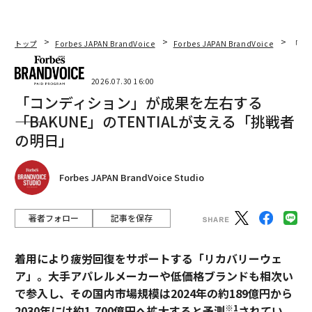
トップ
Forbes JAPAN BrandVoice
Forbes JAPAN BrandVoice
「コン
2026.07.30 16:00
「コンディション」が成果を左右する
――「BAKUNE」のTENTIALが支える「挑戦者
の明日」
Forbes JAPAN BrandVoice Studio
著者フォロー
記事を保存
着用により疲労回復をサポートする「リカバリーウェ
ア」。大手アパレルメーカーや低価格ブランドも相次い
で参入し、その国内市場規模は2024年の約189億円から
※1
2030年には約1,700億円へ拡大すると予測
されてい