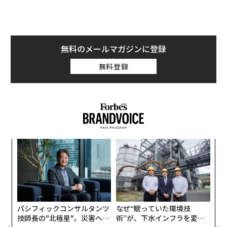
リカン航空、ユナイテッド、サウスウエスト航空）も株
〜
価を下げ、10月の値上がり分が相殺されたかたちだ。
金
個
〜
ェ
織
う
T
パシフィックコンサルタンツ
なぜ“眠っていた環境技
技師長の"北極星"。災害への
術”が、下水インフラを変え
無力感を乗り越え見つけた、
たのか──産総研×月島JFE
防災一筋20年の答え
アクアソリューションの10年
革新は下山で生まれる──レ
「誠実さ」は競争力になるか
クサスが新型TZとESに込め
──WEOYモナコで見た、く
た「DISCOVER」の哲学
ら寿司の経営哲学