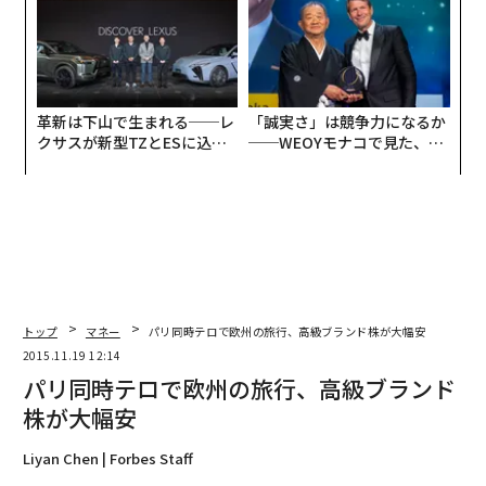
革新は下山で生まれる──レ
「誠実さ」は競争力になるか
クサスが新型TZとESに込め
──WEOYモナコで見た、く
た「DISCOVER」の哲学
ら寿司の経営哲学
トップ
マネー
パリ同時テロで欧州の旅行、高級ブランド株が大幅安
2015.11.19 12:14
パリ同時テロで欧州の旅行、高級ブランド
株が大幅安
Liyan Chen | Forbes Staff