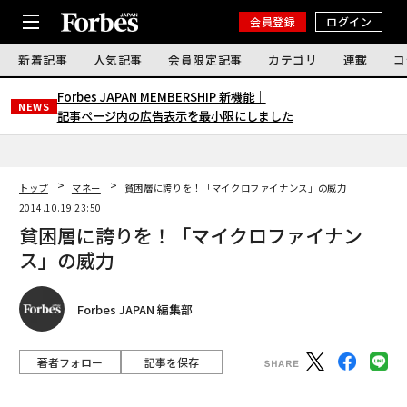
会員登録
ログイン
新着記事
人気記事
会員限定記事
カテゴリ
連載
コ
Forbes JAPAN MEMBERSHIP 新機能｜
NEWS
記事ページ内の広告表示を最小限にしました
トップ
マネー
貧困層に誇りを！「マイクロファイナンス」の威力
2014.10.19 23:50
貧困層に誇りを！「マイクロファイナン
ス」の威力
Forbes JAPAN 編集部
著者フォロー
記事を保存