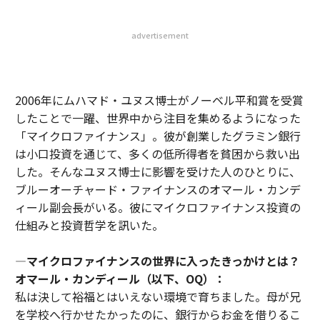
advertisement
2006年にムハマド・ユヌス博士がノーベル平和賞を受賞
したことで一躍、世界中から注目を集めるようになった
「マイクロファイナンス」。彼が創業したグラミン銀行
は小口投資を通じて、多くの低所得者を貧困から救い出
した。そんなユヌス博士に影響を受けた人のひとりに、
ブルーオーチャード・ファイナンスのオマール・カンデ
ィール副会長がいる。彼にマイクロファイナンス投資の
仕組みと投資哲学を訊いた。
―
マイクロファイナンスの世界に入ったきっかけとは？
オマール・カンディール（以下、OQ）：
私は決して裕福とはいえない環境で育ちました。母が兄
を学校へ行かせたかったのに、銀行からお金を借りるこ