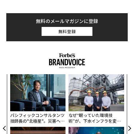
無料のメールマガジンに登録
無料登録
〜
金
個
〜
ェ
織
う
T
パシフィックコンサルタンツ
なぜ“眠っていた環境技
技師長の"北極星"。災害への
術”が、下水インフラを変え
無力感を乗り越え見つけた、
たのか──産総研×月島JFE
防災一筋20年の答え
アクアソリューションの10年