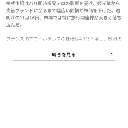
株式市場はパリ同時多発テロの影響を受け、観光業から
高級ブランドに至るまで幅広い銘柄が株価を下げた。週
明けの11月16日、市場では特に旅行関連株が大きく落ち
込んだ。
フランスのアコーホテルズの株価は4.7%下落し、欧州の
観光業において最大の下げ幅となった。主要航空会社の
中ではエールフランス‐KLMが最も影響を受け、1日で5.
続きを見る
7%値を下げた。ルフトハンザドイツ航空やノルウェ
ー・エアシャトル、フィンランド航空などの株価も2%
以上下落した。
無料のメールマガジンに登録
影響は米国市場にも広がった。S&P 500銘柄で16日に最
無料登録
も下げた15銘柄のうち、8銘柄がホテルやクルーズ、予
約サイトなどの旅行業関連だった。予約サイトのPriceli
neやエクスペディアは共に2%以上下げ、カーニバルク
ルーズラインは1.5%、ロイヤル・カリビアン・クルーズ
は1.2%下落した。大手航空会社4社（デルタ航空、アメ