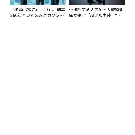
「老舗は常に新しい」。創業
〜決断する人のAI〜大規模組
360年ＹＵＡＳＡとカクシン
織が挑む「AIフル実装」“使
CEO田尻望が語る、AIを超え
う”企業から“動く”企業へ【N
る人の価値
TTドコモビジネス×PwC】