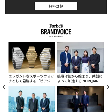
無料登録
ィン
な
ズが
術
ムの
た
“
ア
オ
ジ
エレガントなスポーツウォッ
挑戦は個から始まり、共創に
チとして君臨する「ピアジ
よって加速する NORQAIN JA
ェ」ポロの魅力
PAN 特別座談会