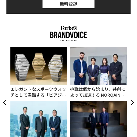
無料登録
ィン
な
ズが
術
ムの
た
“
ア
オ
ジ
エレガントなスポーツウォッ
挑戦は個から始まり、共創に
チとして君臨する「ピアジ
よって加速する NORQAIN JA
ェ」ポロの魅力
PAN 特別座談会