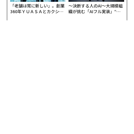
「老舗は常に新しい」。創業
〜決断する人のAI〜大規模組
360年ＹＵＡＳＡとカクシン
織が挑む「AIフル実装」“使
CEO田尻望が語る、AIを超え
う”企業から“動く”企業へ【N
る人の価値
TTドコモビジネス×PwC】