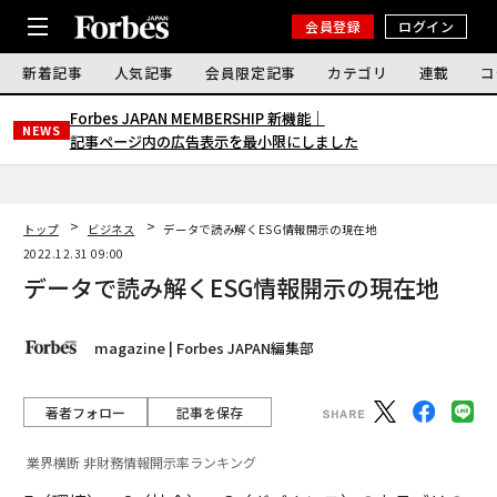
会員登録
ログイン
新着記事
人気記事
会員限定記事
カテゴリ
連載
コ
Forbes JAPAN MEMBERSHIP 新機能｜
NEWS
記事ページ内の広告表示を最小限にしました
トップ
ビジネス
データで読み解くESG情報開示の現在地
2022.12.31 09:00
データで読み解くESG情報開示の現在地
magazine | Forbes JAPAN編集部
著者フォロー
記事を保存
業界横断 非財務情報開示率ランキング