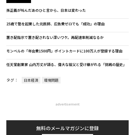
孫正義が叫んだあのひと言から、日本は変わった
25歳で塾を起業した元医師、広告費ゼロでも「成功」の理由
置き配指示で置き配されない深いワケ。再配達率削減なるか
モンベルの「年会費1500円」ポイントカードに100万人が登録する理由
任天堂創業家 山内万丈が語る、偉大な祖父と受け継がれる「挑戦の歴史」
タグ：
日本経済
環境問題
advertisement
無料のメールマガジンに登録