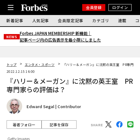
会員登録
ログイン
新着記事
人気記事
会員限定記事
カテゴリ
連載
コ
Forbes JAPAN MEMBERSHIP 新機能｜
NEWS
記事ページ内の広告表示を最小限にしました
トップ
エンタメ・スポーツ
『ハリー＆メーガン』に沈黙の英王室 PR専門家
2022.12.15 16:00
『ハリー＆メーガン』に沈黙の英王室 PR
専門家らの評価は？
Edward Segal | Contributor
著者フォロー
記事を保存
Getty Images