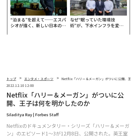
advertisement
無料のメールマガジンに登録
無料登録
模組
パ
“使
技
【N
無
“
C】
防
オ
ジ
〈7.25(土)開催〉5年後のキ
革新は下山で生まれる──レ