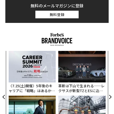
メンバーシップに登録する
関連記事
Netflix「ハリー＆メーガン」がついに公開、王子は何を明かしたのか
メーガン妃、極右からの「現実的な脅威」にさらされていた
わずか3年で世界を席巻 ネットフリックスのアニメは何が「すごい」の
か？
米ディズニーが1月に「スプラッシュ・マウンテン」閉鎖へ
「世界最強パスポート」は今年も日本 英米の後退が顕著に