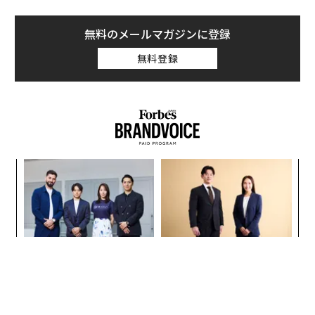
Siladitya Ray | Forbes Staff
Netflixのドキュメンタリー・シリーズ「ハリー＆メーガ
ン」のエピソード1～3が12月8日、公開された。英王室
を離脱したヘンリー王子はそのなかで、「“メディア界で
起きている搾取や汚職”について明らかにすることが、
自らの義務だと感じている」と語っている。
また、王子は亡き母ダイアナ元妃について振り返り、父
チャールズ国王との別居後、母がいかに“守られ
続きを見る
ず”、“新たなレベルの嫌がらせ”に直面していたかにつ
いての自身の考えや、「母を通して、英王室に嫁ぐ女性
たちの痛みや苦しみを知った」ことについて述べてい
る。
無料のメールマガジンに登録
無料登録
ダイアナ元妃が1995年、英BBCの番組「パノラマ」のイ
ンタビューを受け、そのなかで「王室の一員として幸福
ではなかった」と明かしたことが物議を醸したことにつ