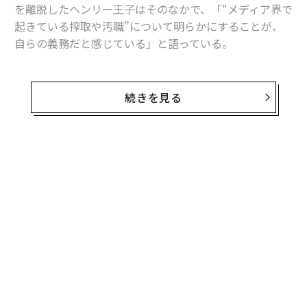
ャリアに「戦略」はあるか。
クサスが新型TZとESに込め
トップエグゼクティブのキャ
た「DISCOVER」の哲学
リアに触れる1日│CAREER S
UMMIT 2026
“泊まる”を超えて──エスパ
なぜ“眠っていた環境技
シオが描く、新しい日本のラ
術”が、下水インフラを変え
グジュアリー（前編）
たのか──産総研×月島JFE
アクアソリューションの10年
トップ
エンタメ・スポーツ
Netflix「ハリー＆メーガン」がついに公開、王
2022.12.10 12:00
Netflix「ハリー＆メーガン」がついに公
開、王子は何を明かしたのか