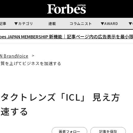
記事
カテゴリ
連載
コラムニスト
AWARD
rbes JAPAN MEMBERSHIP 新機能｜
記事ページ内の広告表示を最小
N BrandVoice
の質を上げてビジネスを加速する
タクトレンズ「ICL」 見え方
加速する
著者フォロー
記事を保存