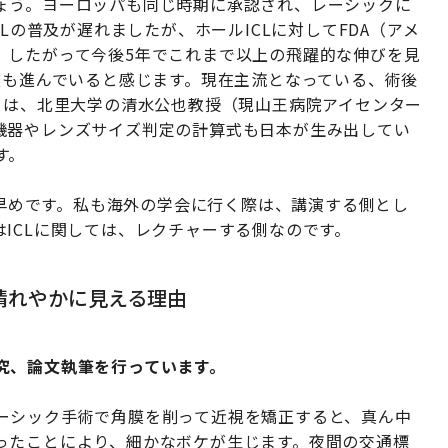
ょう。ヨーロッパも同じ時期に承認され、レーシックに
Lの普及が遅れましたが、ホールICLに対してFDA（アメ
。したがって今後5年でこれまで以上の飛躍的な伸びを見
最も進んでいると感じます。現在主流となっている、術後
」は、北里大学の清水公也教授（現山王病院アイセンター
機器やレンズサイズ判定の計算式も日本が生み出してい
す。
のも早めです。私も海外の学会に行く際は、講演する側とし
ICLに関しては、レクチャーする側なのです。
晴れやかに見える理由
究、論文執筆を行っています。
ーシック手術で角膜を削って近視を矯正すると、真ん中
ったことにより、細かなボケが生じます。夜間の交通標