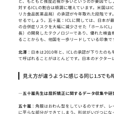
と、もともと強度近視が多いというのが要因でし
対するICLの割合は順調に増えています。米国はIC
リカ食品医薬品局）の承認が今年取れた段階です
せるでしょう。五十嵐：ICLに関しては、日本が
の合併症リスクを大幅に減少させた「ホールICL
長）の開発したテクノロジーであり、優れた検査
ることからも、他国を一歩リードしている印象で
北澤
：日本は2010年と、ICLの承認が下りた
て呼ばれることがほとんどです。日本のドクターは
見え方が違うように感じる同じ1.5でも
―五十嵐先生は屈折矯正に関するデータ収集や研
五十嵐
：角膜はおわん型をしているのですが、レ
に平らな部分ができてしまう。形状がいびつにな