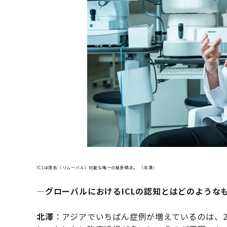
ICLは除去（リムーバル）可能な唯一の屈折矯正。 （北澤）
―グローバルにおけるICLの認知とはどのような
北澤
：アジアでいちばん症例が増えているのは、2