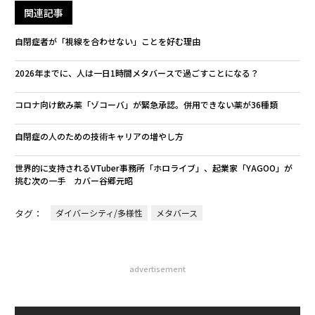
関連記事
自閉症者が「視線を合わせない」ことを好む理由
2026年までに、人は一日1時間メタバースで過ごすことになる？
コロナ向け飲み薬「ゾコーバ」が緊急承認。併用できない薬が36種類
自閉症の人のための技術キャリアの増やし方
世界的に支持されるVTuber事務所「ホロライブ」、起業家「YAGOO」が
挑む次の一手 カバー谷郷元昭
タグ：
ダイバーシティ/多様性
メタバース
advertisement