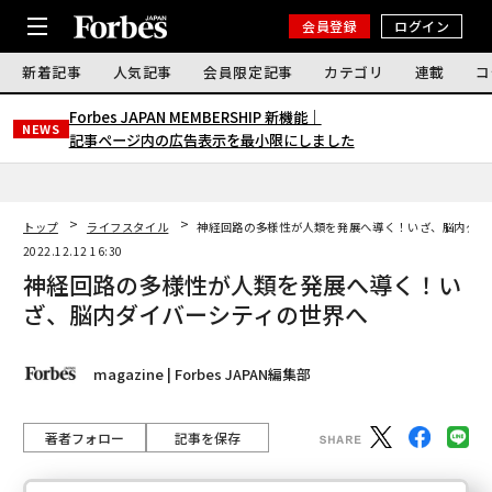
会員登録
ログイン
新着記事
人気記事
会員限定記事
カテゴリ
連載
コ
Forbes JAPAN MEMBERSHIP 新機能｜
NEWS
記事ページ内の広告表示を最小限にしました
トップ
ライフスタイル
神経回路の多様性が人類を発展へ導く！いざ、脳内ダイ
2022.12.12 16:30
神経回路の多様性が人類を発展へ導く！い
ざ、脳内ダイバーシティの世界へ
magazine | Forbes JAPAN編集部
著者フォロー
記事を保存