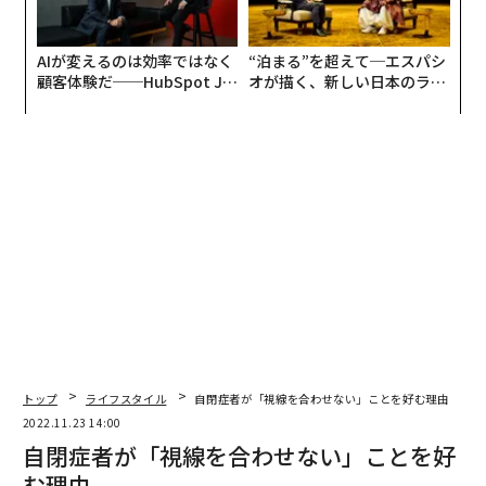
AIが変えるのは効率ではなく
“泊まる”を超えて─エスパシ
顧客体験だ──HubSpot Ja
オが描く、新しい日本のラグ
panが語る「Grow Better」
ジュアリー（中編）
な組織のつくり方
トップ
ライフスタイル
自閉症者が「視線を合わせない」ことを好む理由
2022.11.23 14:00
自閉症者が「視線を合わせない」ことを好
む理由