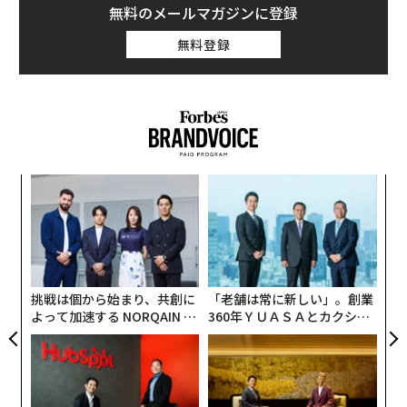
無料のメールマガジンに登録
無料登録
革
ク
た「
「
左右
T
日
挑戦は個から始まり、共創に
「老舗は常に新しい」。創業
よって加速する NORQAIN JA
360年ＹＵＡＳＡとカクシン
PAN 特別座談会
CEO田尻望が語る、AIを超え
る人の価値