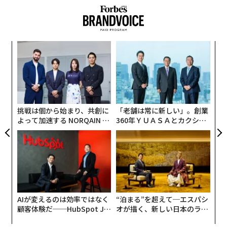
革
ク
た「
「
左右
T
日
挑戦は個から始まり、共創に
「老舗は常に新しい」。創業
よって加速する NORQAIN JA
360年ＹＵＡＳＡとカクシン
PAN 特別座談会
CEO田尻望が語る、AIを超え
る人の価値
AIが変えるのは効率ではなく
“泊まる”を超えて─エスパシ
顧客体験だ──HubSpot Ja
オが描く、新しい日本のラグ
panが語る「Grow Better」
ジュアリー（中編）