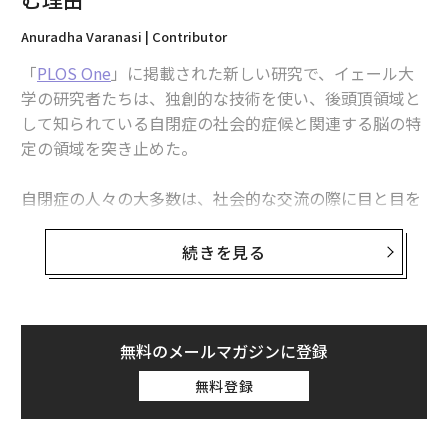
Anuradha Varanasi | Contributor
「
PLOS One
」に掲載された新しい研究で、イェール大
学の研究者たちは、独創的な技術を使い、後頭頂領域と
して知られている自閉症の社会的症候と関連する脳の特
定の領域を突き止めた。
自閉症の人々の大多数は、社会的な交流の際に目と目を
合わせないという選択をする。自閉スペクトラム症（AS
D）の有病率は少なくとも
500人に1人
だが、いまだに広
続きを見る
く誤解され、スティグマ化されている複雑な神経発達症
であるとされている。
2人以上の人間によるリアルタイムのやりとりは、人の
無料のメールマガジンに登録
表情やアイコンタクトが主な情報源とされる動的かつ相
無料登録
互作用的なものになる傾向がある。