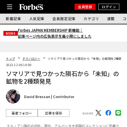
会員登録
ログイン
新着記事
人気記事
会員限定記事
カテゴリ
連載
コ
Forbes JAPAN MEMBERSHIP 新機能｜
NEWS
記事ページ内の広告表示を最小限にしました
トップ
テクノロジー
ソマリアで見つかった隕石から「未知」の鉱物を2種類発
2022.12.06 14:00
ソマリアで見つかった隕石から「未知」の
鉱物を2種類発見
David Bressan | Contributor
著者フォロー
記事を保存
エル・アリ隕石の切片。現在、アルバータ大学隕石コレクションに所蔵さ