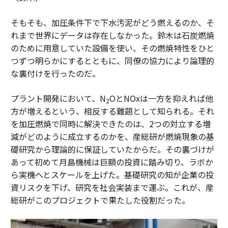
そもそも、加圧条件下で下水汚泥がどう燃えるのか、そ
れまで世界にデータは存在しなかった。鈴木は石炭燃焼
のために用意していた設備を使い、その燃焼特性をひと
つずつ明らかにするとともに、同僚の協力により論理的
な裏付けを行ったのだ。
プラント開発において、N
OとNOxは一方を抑えれば他
2
方が増えるという、相反する難題として知られる。それ
を加圧燃焼で同時に解決できたのは、2つの対立する増
減がどのように成立するのかを、産総研が燃焼現象の基
礎研究から理論的に保証していたからだ。その裏づけが
あって初めて月島機械は巨額の投資に踏み切り、ラボか
ら実機へとスケールを上げた。基礎研究の知が企業の投
資リスクを下げ、研究を社会実装まで運ぶ。これが、産
総研がこのプロジェクトで果たした役割だった。