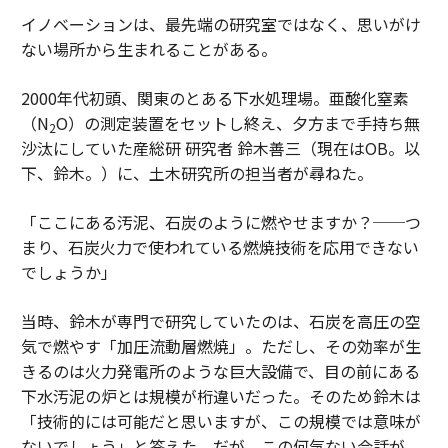
イノベーションは、最先端の研究室ではなく、思いがけ
ない場所から生まれることがある。
2000年代初頭、関東のとある下水処理場。亜酸化窒素
（N
O）の測定装置をセットし終え、夕方まで手持ち無
2
沙汰にしていた産総研 研究者 鈴木善三（現在はOB。以
下、鈴木。）に、土木研究所の担当者が尋ねた。
「ここにある汚泥、石炭のように燃やせますか？──つ
まり、石炭火力で使われている燃焼技術を応用できない
でしょうか」
当時、鈴木が専門で研究していたのは、石炭を高圧の空
気で燃やす「加圧流動層燃焼」。ただし、その効率が生
きるのは火力発電所のような巨大設備で、目の前にある
下水汚泥の炉とは規模が桁違いだった。そのため鈴木は
「技術的には可能だと思いますが、この規模では意味が
ないでしょう」と答えた。だが、この何気ない会話が、