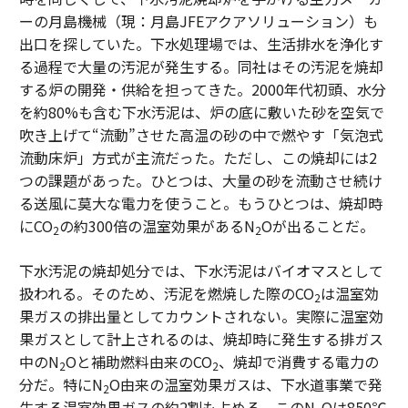
ーの月島機械（現：月島JFEアクアソリューション）も
出口を探していた。下水処理場では、生活排水を浄化す
る過程で大量の汚泥が発生する。同社はその汚泥を焼却
する炉の開発・供給を担ってきた。2000年代初頭、水分
を約80%も含む下水汚泥は、炉の底に敷いた砂を空気で
吹き上げて“流動”させた高温の砂の中で燃やす「気泡式
流動床炉」方式が主流だった。ただし、この焼却には2
つの課題があった。ひとつは、大量の砂を流動させ続け
る送風に莫大な電力を使うこと。もうひとつは、焼却時
にCO
の約300倍の温室効果があるN
Oが出ることだ。
2
2
下水汚泥の焼却処分では、下水汚泥はバイオマスとして
扱われる。そのため、汚泥を燃焼した際のCO
は温室効
2
果ガスの排出量としてカウントされない。実際に温室効
果ガスとして計上されるのは、焼却時に発生する排ガス
中のN
Oと補助燃料由来のCO
、焼却で消費する電力の
2
2
分だ。特にN
O由来の温室効果ガスは、下水道事業で発
2
生する温室効果ガスの約2割も占める。このN
Oは850℃