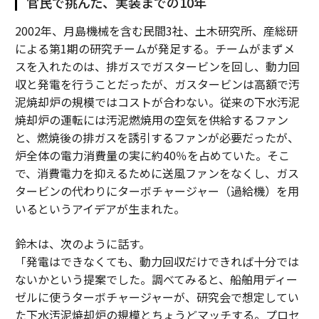
官民で挑んだ、実装までの10年
2002年、月島機械を含む民間3社、土木研究所、産総研
による第1期の研究チームが発足する。チームがまずメ
スを入れたのは、排ガスでガスタービンを回し、動力回
収と発電を行うことだったが、ガスタービンは高額で汚
泥焼却炉の規模ではコストが合わない。従来の下水汚泥
焼却炉の運転には汚泥燃焼用の空気を供給するファン
と、燃焼後の排ガスを誘引するファンが必要だったが、
炉全体の電力消費量の実に約40％を占めていた。そこ
で、消費電力を抑えるために送風ファンをなくし、ガス
タービンの代わりにターボチャージャー（過給機）を用
いるというアイデアが生まれた。
鈴木は、次のように話す。
「発電はできなくても、動力回収だけできれば十分では
ないかという提案でした。調べてみると、船舶用ディー
ゼルに使うターボチャージャーが、研究会で想定してい
た下水汚泥焼却炉の規模とちょうどマッチする。プロセ