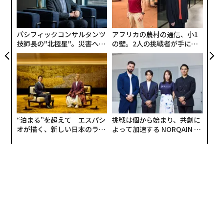
C】
─
ら
パシフィックコンサルタンツ
アフリカの農村の通信、小1
技師長の"北極星"。災害への
の壁。2人の挑戦者が手にし
無力感を乗り越え見つけた、
た「次なる武器」
防災一筋20年の答え
“泊まる”を超えて─エスパシ
挑戦は個から始まり、共創に
オが描く、新しい日本のラグ
よって加速する NORQAIN JA
ジュアリー（中編）
PAN 特別座談会