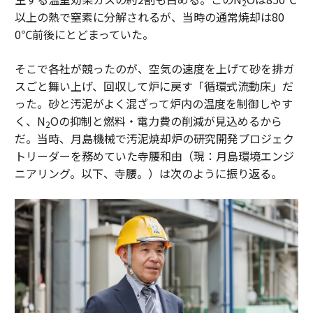
2
以上の熱で窒素に分解されるが、当時の通常焼却は80
0℃前後にとどまっていた。
そこで各社が競ったのが、空気の速度を上げて砂を排ガ
スごと舞い上げ、回収して炉に戻す「循環式流動床」だ
った。砂と汚泥がよく混ざって炉内の温度を制御しやす
く、N
Oの抑制と燃料・電力費の削減が見込めるから
2
だ。当時、月島機械で汚泥焼却炉の研究開発プロジェク
トリーダーを務めていた寺腰和由（現：月島環境エンジ
ニアリング。以下、寺腰。）は次のように振り返る。