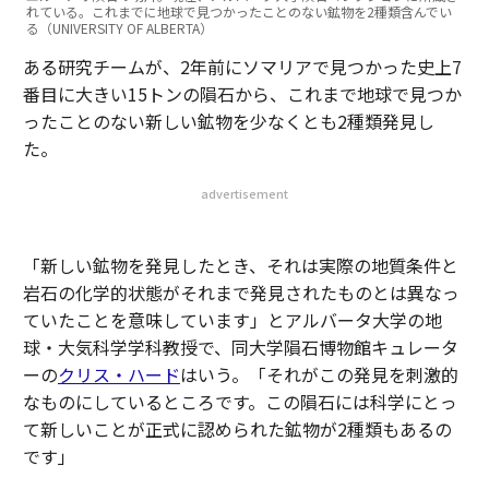
れている。これまでに地球で見つかったことのない鉱物を2種類含んでい
る（UNIVERSITY OF ALBERTA）
ある研究チームが、2年前にソマリアで見つかった史上7
番目に大きい15トンの隕石から、これまで地球で見つか
ったことのない新しい鉱物を少なくとも2種類発見し
た。
advertisement
「新しい鉱物を発見したとき、それは実際の地質条件と
岩石の化学的状態がそれまで発見されたものとは異なっ
ていたことを意味しています」とアルバータ大学の地
球・大気科学学科教授で、同大学隕石博物館キュレータ
ーの
クリス・ハード
はいう。「それがこの発見を刺激的
なものにしているところです。この隕石には科学にとっ
て新しいことが正式に認められた鉱物が2種類もあるの
です」