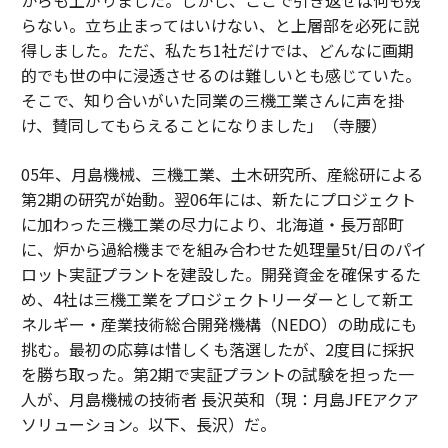
からも上がりました。しかし、ここで引き返せば何も残
らない。立ち止まってはいけない、と上層部を必死に説
得しました。ただ、私たち1社だけでは、どんなに画期
的でも世の中に浸透させるのは難しいとも感じていた。
そこで、知り合いがいた同業の三機工業さんに声を掛
け、賛同してもらえることになりました」（寺腰）
05年、月島機械、三機工業、土木研究所、産総研による
第2期の研究が始動。翌06年には、新たにプロジェクト
に加わった三機工業の尽力により、北海道・長万部町
に、炉から過給機までを組み合わせた処理量5t/日のパイ
ロット実証プラントを建設した。開発資金を確保するた
め、4社は三機工業をプロジェクトリーダーとして新エ
ネルギー・産業技術総合開発機構（NEDO）の助成にも
挑む。最初の応募は惜しくも落選したが、2度目に採択
を勝ち取った。第2期で実証プラントの試験を担った一
人が、月島機械の技術者 長沢英和（現：月島JFEアクア
ソリューション。以下、長沢）だ。