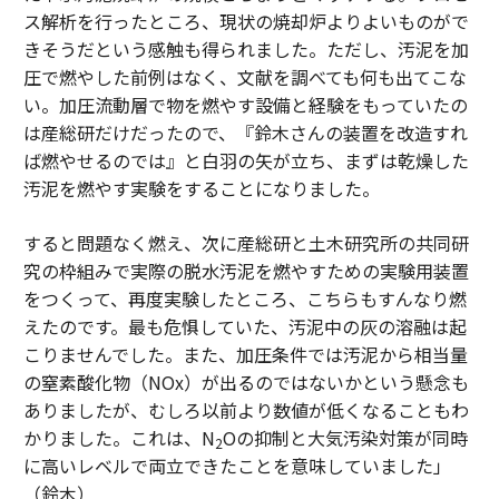
ス解析を行ったところ、現状の焼却炉よりよいものがで
きそうだという感触も得られました。ただし、汚泥を加
圧で燃やした前例はなく、文献を調べても何も出てこな
い。加圧流動層で物を燃やす設備と経験をもっていたの
は産総研だけだったので、『鈴木さんの装置を改造すれ
ば燃やせるのでは』と白羽の矢が立ち、まずは乾燥した
汚泥を燃やす実験をすることになりました。
すると問題なく燃え、次に産総研と土木研究所の共同研
究の枠組みで実際の脱水汚泥を燃やすための実験用装置
をつくって、再度実験したところ、こちらもすんなり燃
えたのです。最も危惧していた、汚泥中の灰の溶融は起
こりませんでした。また、加圧条件では汚泥から相当量
の窒素酸化物（NOx）が出るのではないかという懸念も
ありましたが、むしろ以前より数値が低くなることもわ
かりました。これは、N
Oの抑制と大気汚染対策が同時
2
に高いレベルで両立できたことを意味していました」
（鈴木）