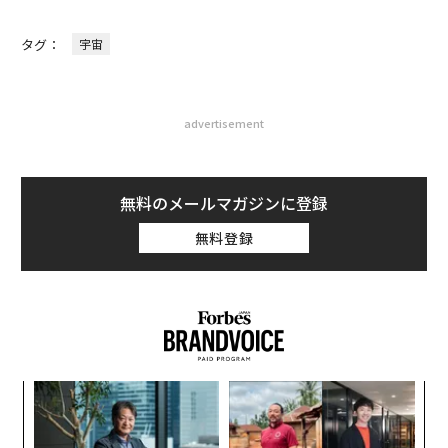
タグ：
宇宙
advertisement
無料のメールマガジンに登録
無料登録
模組
目
“使
の
【N
ン
「