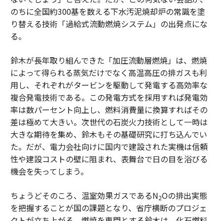
のちに全国約300基を数える下水汚泥焼却炉の常識を塗
り替える技術「過給式流動燃焼システム」の出発点にな
る。
鈴木が長年取り組んできた「加圧流動層燃焼」は、燃焼
によって得られる蒸気だけでなく高温高圧の排ガスも利
用し、それぞれがタービンを駆動して発電する高効率な
複合発電技術である。この発電方式を採用すれば発電効
率は数パーセント向上し、燃料消費量に換算すればその
差は極めて大きい。次世代の石炭火力技術として一時は
大きな期待を集め、鈴木もその基礎研究に打ち込んでい
た。だが、電力会社向けに国内で建設された実機は信頼
性や建設コストの壁に阻まれ、表舞台で日の目を浴びる
機会を失ってしまう。
ちょうどそのころ、温室効果ガスであるN
Oの排出実態
2
を把握することが国の課題となり、省庁横断のプロジェ
クトが立ち上がる。燃焼を専門とする鈴木は、化石燃料