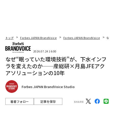
トップ
Forbes JAPAN BrandVoice
Forbes JAPAN BrandVoice
なぜ
2026.07.24 16:00
なぜ“眠っていた環境技術”が、下水インフ
ラを変えたのか──産総研×月島JFEアク
アソリューションの10年
Forbes JAPAN BrandVoice Studio
著者フォロー
記事を保存