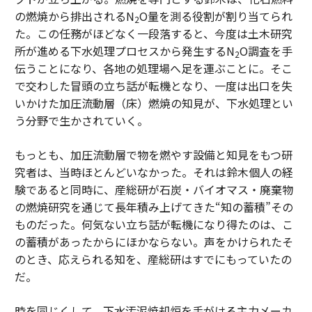
の燃焼から排出されるN
O量を測る役割が割り当てられ
2
た。この任務がほどなく一段落すると、今度は土木研究
所が進める下水処理プロセスから発生するN
O調査を手
2
伝うことになり、各地の処理場へ足を運ぶことに。そこ
で交わした冒頭の立ち話が転機となり、一度は出口を失
いかけた加圧流動層（床）燃焼の知見が、下水処理とい
う分野で生かされていく。
もっとも、加圧流動層で物を燃やす設備と知見をもつ研
究者は、当時ほとんどいなかった。それは鈴木個人の経
験であると同時に、産総研が石炭・バイオマス・廃棄物
の燃焼研究を通じて長年積み上げてきた“知の蓄積”その
ものだった。何気ない立ち話が転機になり得たのは、こ
の蓄積があったからにほかならない。声をかけられたそ
のとき、応えられる知を、産総研はすでにもっていたの
だ。
時を同じくして、下水汚泥焼却炉を手がける主力メーカ