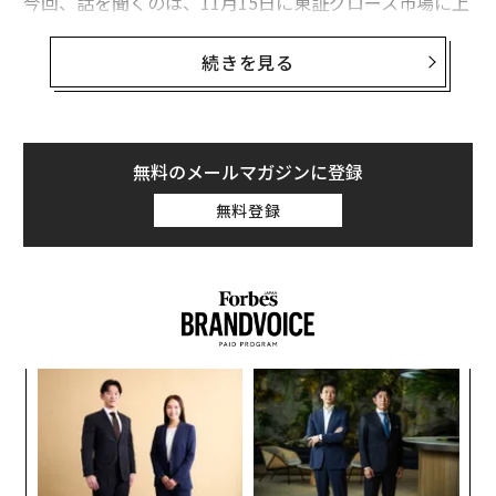
今回、話を聞くのは、11月15日に東証グロース市場に上
場したBASE FOOD（ベースフード）代表取締役の橋本舜
（はしもと・しゅん）。2016年4月に創業して、完全栄
続きを見る
養食品の開発や販売を手がけてきた。
現在はラインナップも広がり、パンやパスタ、クッキー
といったものまで揃っている。2021年3月には、コンビ
無料のメールマガジンに登録
ニエンスストアでそれらの販売もスタート。同年9月に
無料登録
は累計1000万食を達成して、認知度を高めてきた。
〈7
ャ
ト
革
リア
ク
UM
た「