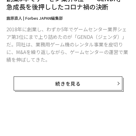
急成長を後押ししたコロナ禍の決断
ターニングポイント1 東京大学教養学部に転部
露原直人 | Forbes JAPAN編集部
2018年に創業し、わずか5年でゲームセンター業界シェ
BASE FOODがミッションに掲げるのは「主食をイノベ
ア第3位にまで上り詰めたのが「GENDA（ジェンダ）」
ーションし、健康をあたりまえに。」。これまでにない
だ。同社は、業務用ゲーム機のレンタル事業を皮切り
価値観を生み出したきっかけは、橋本の大学時代にあ
に、M&Aを繰り返しながら、ゲームセンターの運営で業
る。
績を伸ばしてきた。
橋本は、2008年に東京大学文科二類に入学。経営学を学
また、コロナ禍にゲーム業界の老舗「セガエンタテイン
ぶことを志し、3年次に一度経済学部に進んだが、2010
メント」をM&Aしたことは大きな話題となり、現在では
続きを見る
年に教養学部に転部した。
売り上げ460億円に達している。7月28日には、東証グロ
ース市場に上場を果たした。
「僕が大学生だった頃、iPhoneやSNSが生まれた。一方
ではリーマンショックや東日本大震災といったネガティ
2024年1月期の通期見通しでは、売上高475億円（前期
ブな出来事も起きました。社会が大きく変化するのを肌
比3.1%増）、純利益35億円と公表している。（2023年6
で感じるなか、スタートアップ業界に入り、若いうちか
月時点）。
ら新しい社会的価値をつくりたいと思うようになったん