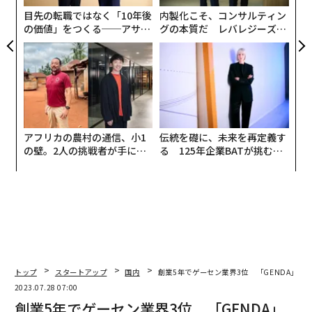
目先の転職ではなく「10年後
内製化こそ、コンサルティン
の価値」をつくる──アサイ
グの本質だ レバレジーズが
ンの長期伴走型支援とは
実践する、次世代ファームの
全貌
上場初値は710円。2022年6月に発表した第6期決算で
は、2022年2月期の売上高は55億4575万円（前期比264.
2%増）、当期純利益はマイナス4億6307万円。
アフリカの農村の通信、小1
伝統を礎に、未来を再定義す
の壁。2人の挑戦者が手にし
る 125年企業BATが挑むス
た「次なる武器」
モークレスな未来
BASE FOODを上場に導いた橋本に、
1. 創業まで
2. 創業3年まで
3. IPOまで
この3つの期間におけるターニングポイントとその際の
トップ
スタートアップ
国内
創業5年でゲーセン業界3位 「GENDA」急
意思決定について聞いた。
2023.07.28 07:00
創業5年でゲーセン業界3位 「GENDA」