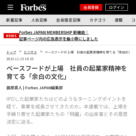
会員登録
ログイン
新着記事
人気記事
会員限定記事
カテゴリ
連載
コ
Forbes JAPAN MEMBERSHIP 新機能｜
NEWS
記事ページ内の広告表示を最小限にしました
トップ
ビジネス
ベースフードが上場 社員の起業家精神を育てる「余白の文化
2022.11.15 10:25
ベースフードが上場 社員の起業家精神を
育てる「余白の文化」
露原直人 | Forbes JAPAN編集部
IPOした起業家たちはどのようなターニングポイントを
経て、事業を成長させてきたのか。本連載では、上場を
手繰り寄せた起業家たちの「飛躍」の出来事とその意思
決定に迫る。