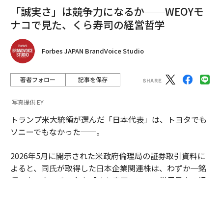
「誠実さ」は競争力になるか──WEOYモ
ナコで見た、くら寿司の経営哲学
Forbes JAPAN BrandVoice Studio
著者フォロー
記事を保存
写真提供 EY
トランプ米大統領が選んだ「日本代表」は、トヨタでも
ソニーでもなかった──。
2026年5月に開示された米政府倫理局の証券取引資料に
よると、同氏が取得した日本企業関連株は、わずか一銘
柄であった。その名も「くら寿司USA」。世界最大の経
済大国のトップが、なぜ回転寿司チェーンに賭けたのか
──。その投資判断を追うと、今の世界で進行するある
変化が見えてくる。