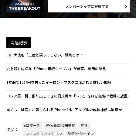
メンバーシップに登録する
関連記事
コロナ後も「二度と戻ってこない」職業とは？
史上最も危険な「iPhone接続ケーブル」が発売、悪用の懸念
1年弱で15兆円を失ったイーロン・マスクに注がれる厳しい視線
ロシア軍、引っ張り出してきた旧式戦車「T-62」をほぼ無傷で戦場に放置
早くも「減産」が報じられるiPhone 14、アップルの成長神話は崩壊か
eコマース
IPO/新規公開株式
中国
タグ：
ファストファッション
SHEIN/シーイン