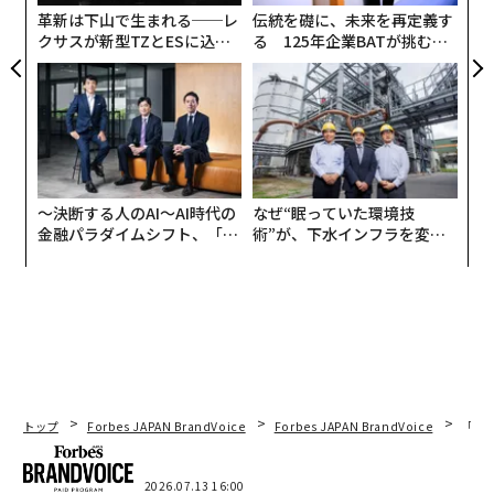
革新は下山で生まれる──レ
伝統を礎に、未来を再定義す
クサスが新型TZとESに込め
る 125年企業BATが挑むス
た「DISCOVER」の哲学
モークレスな未来
〜決断する人のAI〜AI時代の
なぜ“眠っていた環境技
金融パラダイムシフト、「超
術”が、下水インフラを変え
個別化」の核心 【MUFG×ウ
たのか──産総研×月島JFE
ェルスナビ×PwC】
アクアソリューションの10年
トップ
Forbes JAPAN BrandVoice
Forbes JAPAN BrandVoice
「誠
2026.07.13 16:00