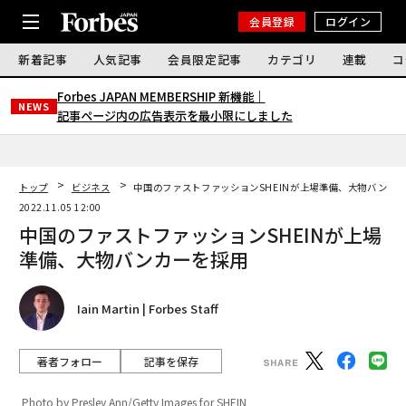
会員登録
ログイン
新着記事
人気記事
会員限定記事
カテゴリ
連載
コ
Forbes JAPAN MEMBERSHIP 新機能｜
NEWS
記事ページ内の広告表示を最小限にしました
トップ
ビジネス
中国のファストファッションSHEINが上場準備、大物バンカ
2022.11.05 12:00
中国のファストファッションSHEINが上場
準備、大物バンカーを採用
Iain Martin | Forbes Staff
著者フォロー
記事を保存
Photo by Presley Ann/Getty Images for SHEIN