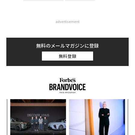
advertisement
無料のメールマガジンに登録
無料登録
パ
技
無
“
防
オ
ジ