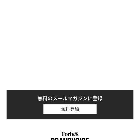
250以上
の新しいAIモデルが市場に登場した。数週間ご
とに新しい機能が登場し続けている。コンテンツの作成
方法、カスタマーエクスペリエンス（顧客体験）の提供
方法、業務の自動化方法、そして意思決定の方法を変え
るツールを、現場のチームは手に入れつつある。
半年前のAIと現在のAIの違いを考えてみてほしい。い
や、わずか2カ月前のAIと現在のAIの違いだけでも考えて
みてほしい。控えめに言っても、それぞれの進化は極め
て大きなものだった。
四半期ごとに新しい現実が訪れる
無料のメールマガジンに登録
このイノベーションのスピードは、大半の組織が過去10
年間に経験してきたものとは全く異なる計画環境を生み
無料登録
出している。テクノロジーがこれほど急速に進化する
と、前提条件の有効期限は短くなる。新たな機会が出現
するたびに、優先順位はシフトする。チームは1四半期
前には想定していなかったユースケースを発見し、ベン