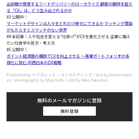
出前館が席巻するフードデリバリーのローカライズ 顧客の期待を超え
る「CX」は、どう生み出されるのか
#3 公開中｜
マーケットデザインは人々をどれだけ幸せにできるか マッチング理論
がもたらすミスマッチのない世界
#4 本記事｜人や社会を変える“仕掛け”がCXを進化させる 企業に備え
たい仕掛学の見方・考え方
#5 公開中｜
ポイント経済圏の構築でCXを向上させる ～事業ポートフォリオの多
様化に挑むJR西日本のDX戦略
Promoted by ベイカレント・コンサルティング / text by Kiyoto Kunir
yo / photographs by Shuji Goto / edit by Akio Takashiro
無料のメールマガジンに登録
無料登録