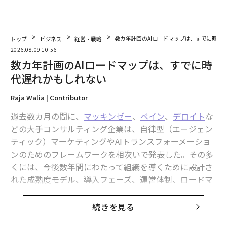
トップ
ビジネス
経営・戦略
数カ年計画のAIロードマップは、すでに時代
2026.08.09 10:56
数カ年計画のAIロードマップは、すでに時
代遅れかもしれない
Raja Walia | Contributor
過去数カ月の間に、
マッキンゼー
、
ベイン
、
デロイト
な
どの大手コンサルティング企業は、自律型（エージェン
ティック）マーケティングやAIトランスフォーメーショ
ンのためのフレームワークを相次いで発表した。その多
くには、今後数年間にわたって組織を導くために設計さ
れた成熟度モデル、導入フェーズ、運営体制、ロードマ
ップが含まれている。
続きを見る
興味深いタイミングだ。2026年の第1四半期には、