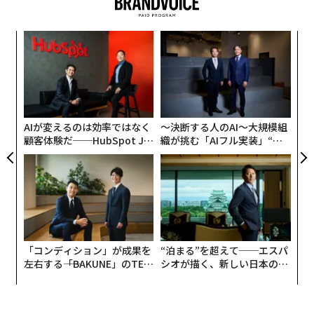
ダーは既存プロジェクトの投資対効果（経済性）を一変
させるような機能を導入する。
挑
よっ
年の初めに策定されたロードマップは、年末になっても
PA
革
依然として価値ある戦略的指針を含んでいるかもしれな
ク
いが、その前提条件の多くは途中で変化する可能性があ
た「
る。テクノロジー自体の進化スピードが加速しているた
AIが変えるのは効率ではなく
〜決断する人のAI〜大規模組
め、組織は意思決定をより頻繁に見直さざるを得なくな
顧客体験だ──HubSpot Ja
織が挑む「AIフル実装」“使
っている。
panが語る「Grow Better」
う”企業から“動く”企業へ【N
な組織のつくり方
TTドコモビジネス×PwC】
想定以上のスピードで風化するロードマップ
多くの組織は、従来のトランスフォーメーション・プロ
グラムと同じアプローチをいまだにAIに対して適用して
いる。リーダーシップチームは何カ月もかけて計画を策
「コンディション」が成果を
“泊まる”を超えて──エスパ
左右する――「BAKUNE」のTEN
シオが描く、新しい日本のラ
定し、将来あるべきアーキテクチャを定義し、複数年に
TIALが支える「挑戦者の明
グジュアリー（前編）
わたる導入ロードマップを構築する。
日」