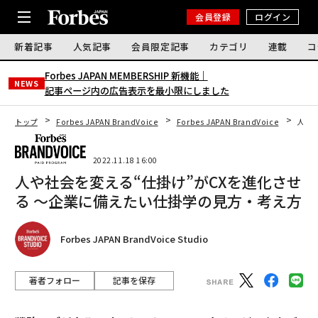
会員登録
ログイン
新着記事
人気記事
会員限定記事
カテゴリ
連載
コ
Forbes JAPAN MEMBERSHIP 新機能｜
NEWS
記事ページ内の広告表示を最小限にしました
トップ
Forbes JAPAN BrandVoice
Forbes JAPAN BrandVoice
人や
2022.11.18 16:00
人や社会を変える“仕掛け”がCXを進化させ
る 〜企業に備えたい仕掛学の見方・考え方
Forbes JAPAN BrandVoice Studio
著者フォロー
記事を保存