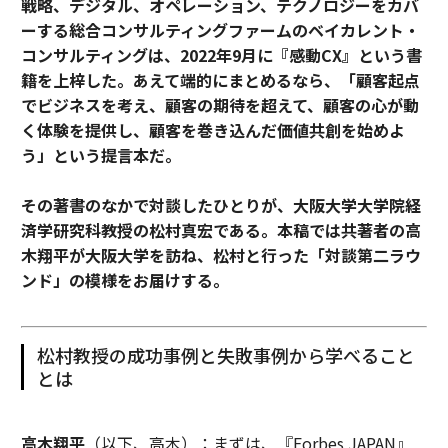
戦略、デジタル、オペレーション、テクノロジーをカバ
ーする総合コンサルティングファームのベイカレント・
コンサルティングは、2022年9月に『感動CX』という書
籍を上梓した。あえて端的にまとめるなら、「顧客起点
でビジネスを考え、顧客の期待を超えて、顧客の心が動
く体験を提供し、顧客を巻き込んだ価値共創を始めよ
う」という提言本だ。
その著書のなかで対談したひとりが、大阪大学大学院経
済学研究科教授の松村真宏である。本稿では共著者の高
木翔平が大阪大学を訪ね、松村と行った「対談第二ラウ
ンド」の模様をお届けする。
松村教授の成功事例と失敗事例から学べること
とは
高木翔平
（以下、高木）：まずは、『Forbes JAPAN』