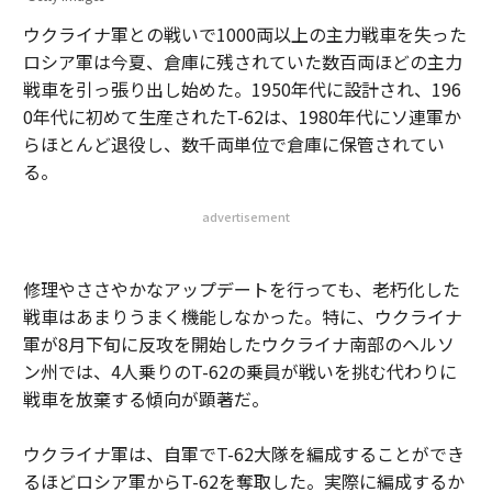
ウクライナ軍との戦いで1000両以上の主力戦車を失った
ロシア軍は今夏、倉庫に残されていた数百両ほどの主力
戦車を引っ張り出し始めた。1950年代に設計され、196
0年代に初めて生産されたT-62は、1980年代にソ連軍か
らほとんど退役し、数千両単位で倉庫に保管されてい
る。
advertisement
修理やささやかなアップデートを行っても、老朽化した
戦車はあまりうまく機能しなかった。特に、ウクライナ
軍が8月下旬に反攻を開始したウクライナ南部のヘルソ
ン州では、4人乗りのT-62の乗員が戦いを挑む代わりに
戦車を放棄する傾向が顕著だ。
ウクライナ軍は、自軍でT-62大隊を編成することができ
るほどロシア軍からT-62を奪取した。実際に編成するか