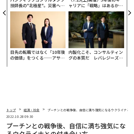
技師長の"北極星"。災害への
ャリアに「戦略」はあるか。
無力感を乗り越え見つけた、
トップエグゼクティブのキャ
防災一筋20年の答え
リアに触れる1日│CAREER S
UMMIT 2026
目先の転職ではなく「10年後
内製化こそ、コンサルティン
の価値」をつくる──アサイ
グの本質だ レバレジーズが
ンの長期伴走型支援とは
実践する、次世代ファームの
全貌
トップ
経済・社会
プーチンとの戦争後、自信に満ち強気になるウクライナとの
2022.10.28 09:30
プーチンとの戦争後、自信に満ち強気にな
るウクライナとの付き合い方