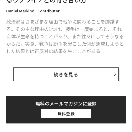
Daniel Markind | Contributor
政治家はさまざまな理由で戦争に関わることを躊躇す
る。その主な理由の1つは、戦争は一度始まると、それ
自体が生命を持つことがあり、また往々にしてそうなる
からだ。実際、戦争は紛争を起こした側が達成しようと
した結果とは正反対の結果を生むことがある。
ウクライナで起こっていることほどそれが顕著な例はな
い。ロシアのプーチン大統領が当初から事態を見誤って
続きを見る
いた可能性がますます高まっているようだ。実際のとこ
ろ、プーチンがウクライナに侵攻して成し遂げようとし
たことが達成されるどころか、プーチンが防ごうとした
ものがほとんどすべて生み出されてしまう可能性が高ま
無料のメールマガジンに登録
っている。
無料登録
プーチンは2022年2月24日に始まったウクライナ侵攻に