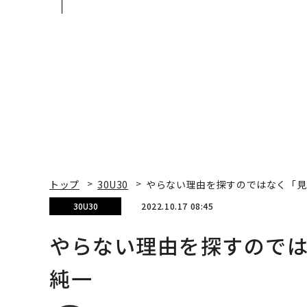
災害への無力感を乗り越
Spot Japanが語る「G
え見つけた、防災一筋20
ow Better」な組織の
年の答え
くり方
トップ
30U30
やらない理由を探すのではなく「見
30U30
2022.10.17 08:45
やらない理由を探すので
純一