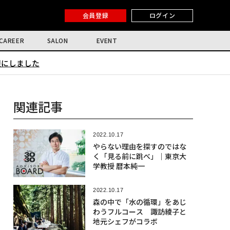
会員登録
ログイン
CAREER
SALON
EVENT
限にしました
関連記事
2022.10.17
やらない理由を探すのではな
く「見る前に跳べ」｜東京大
学教授 暦本純一
2022.10.17
森の中で「水の循環」をあじ
わうフルコース 諏訪綾子と
地元シェフがコラボ