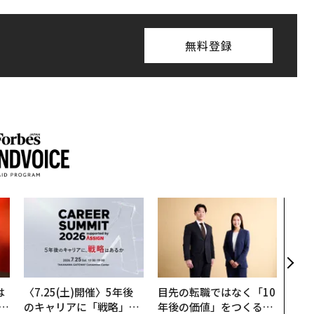
無料登録
アフ
小1
手に
は
〈7.25(土)開催〉5年後
目先の転職ではなく「10
b
のキャリアに「戦略」は
年後の価値」をつくる─