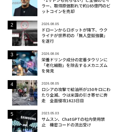
ラー、取得原価割れで約165億円のビ
ットコインを売却
2026.08.05
ドローンからロボットが降下、ウク
ライナが世界初の「無人空挺強襲」
を遂行
2026.08.06
栄養ドリンク成分の定番タウリンに
「老化細胞」を除去するメカニズム
を発見
2026.08.05
ロシアの攻撃で給油所が150キロにわ
たり全滅、ウは米国の引き寄せに奔
走 全面侵攻1623日目
2023.05.03
サムスン、ChatGPTの社内使用禁
止 機密コードの流出受け