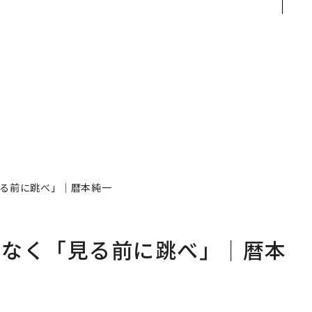
r
あるか。トップエグゼク
─アサインの長期伴走型
つ
ティブのキャリアに触れ
支援とは
る1日│CAREER SUMMI
T 2026
る前に跳べ」｜暦本純一
はなく「見る前に跳べ」｜暦本