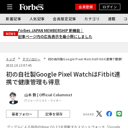
会員登録
ログイン
新着記事
人気記事
会員限定記事
カテゴリ
連載
コ
Forbes JAPAN MEMBERSHIP 新機能｜
NEWS
記事ページ内の広告表示を最小限にしました
トップ
テクノロジー
初の自社製Google Pixel WatchはFitbit連携で健康管
2022.10.13 07:45
初の自社製Google Pixel WatchはFitbit連
携で健康管理も得意
山本 敦 | Official Columnist
ITジャーナリスト・ライター
著者フォロー
記事を保存
グーグルによる独自のWear OS 3.5を搭載するスマートウォッチ「Google