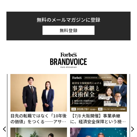
無料のメールマガジンに登録
無料登録
〜
織
う
A
T
顧客
pa
な
目先の転職ではなく「10年後
【7/8 大阪開催】事業承継
の価値」をつくる──アサイ
に、経済安全保障という視点
ンの長期伴走型支援とは
が加わるとき──経営者が問
われる新たな判断軸