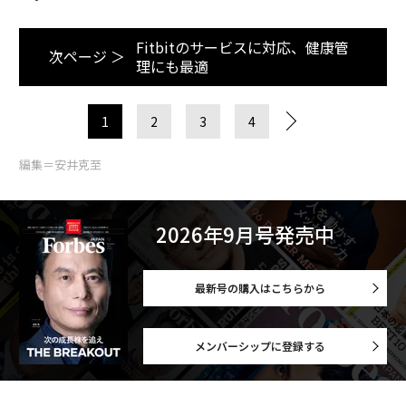
Fitbitのサービスに対応、健康管
次ページ ＞
理にも最適
1
2
3
4
編集＝安井克至
2026年9月号発売中
最新号の購入はこちらから
メンバーシップに登録する