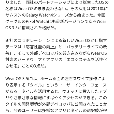
り出した。両社のパートナーシップにより誕生したOSの
名称はWear OSのまま変わらない。その採用は2021年に
サムスンのGalaxy Watch4シリーズから始まった。今回
グーグルのPixel Watchにも最新バージョンであるWear
OS 3.5が搭載された格好だ。
両社のコラボレーションによる新しいWear OSが目指す
テーマは「応答性能の向上」と「バッテリーライフの改
善」、そして外部デベロッパを巻き込みながらWear OS
対応のハードウェアとアプリの「エコシステムを活性化
させる」ことの3点だ。
Wear OS 3.5には、ホーム画面の左右スワイプ操作によ
り表示する「タイル」というユーザーインターフェース
がある。タイルを活用すると、ウォッチに投入したアプ
リやさまざまな情報にすばやくアクセスができる。この
タイルの開発環境が外部デベロッパに公開されたことか
ら、今後ユーザーは多様なアプリとタイルの選択肢が得