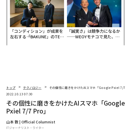
「コンディション」が成果を
「誠実さ」は競争力になるか
左右する――「BAKUNE」のTEN
──WEOYモナコで見た、く
TIALが支える「挑戦者の明
ら寿司の経営哲学
日」
トップ
テクノロジー
その個性に磨きをかけたAIスマホ「Google Pxiel 7/7 Pr
2022.10.13 07:30
その個性に磨きをかけたAIスマホ「Google
Pxiel 7/7 Pro」
山本 敦 | Official Columnist
ITジャーナリスト・ライター