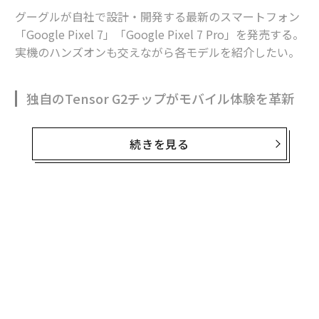
グーグルが自社で設計・開発する最新のスマートフォン
「Google Pixel 7」「Google Pixel 7 Pro」を発売する。
実機のハンズオンも交えながら各モデルを紹介したい。
独自のTensor G2チップがモバイル体験を革新
続きを見る
Google Pixelはスマートフォンを中心に、ワイヤレスイ
ヤホンとスマートウォッチにも広がるグーグルによるモ
バイル製品のオリジナルシリーズだ。2023年にはタブレ
ットの発売も予告している。
無料のメールマガジンに登録
Pixelシリーズに加えて、ノートPCのChromebook、ス
無料登録
マートホームのNestシリーズなどグーグルが自社で設
計・開発を手がけるデバイスによるエコシステムは、グ
ーグルが外部のパートナーと連携しながら強化を進めて
きたAndroid OSによるエコシステムと切り分けられたか