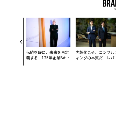
開催〉5年後
に「戦略」は
ップエグゼク
ャリアに触れ
ER SUMMI
伝統を礎に、未来を再定
内製化こそ、コンサル
義する 125年企業BAT
ィングの本質だ レバ
が挑むスモークレスな未
ジーズが実践する、次
来
代ファームの全貌