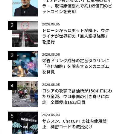
ラー、取得原価割れで約165億円のビ
ットコインを売却
2026.08.05
ドローンからロボットが降下、ウク
ライナが世界初の「無人空挺強襲」
を遂行
2026.08.06
栄養ドリンク成分の定番タウリンに
「老化細胞」を除去するメカニズム
を発見
2026.08.05
ロシアの攻撃で給油所が150キロにわ
たり全滅、ウは米国の引き寄せに奔
走 全面侵攻1623日目
2023.05.03
サムスン、ChatGPTの社内使用禁
止 機密コードの流出受け