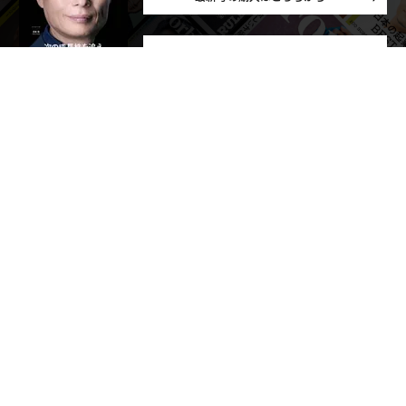
メンバーシップに登録する
関連記事
激震！ 中国「海警法」の尖閣圧力 VS アメリカ非公式連絡
「75年前の日本の亡霊」が中国の顔をしてオーストラリアに現れる
「私たちは日本と同じジレンマに直面している」豪州で割れる対中世論
コロナ後も「二度と戻ってこない」職業とは？
港区白金台「建坪5坪の超狭小住宅」に世界から人が集まる理由