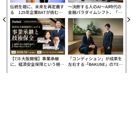
伝統を礎に、未来を再定義す
〜決断する人のAI〜AI時代の
る 125年企業BATが挑むス
金融パラダイムシフト、「超
モークレスな未来
個別化」の核心 【MUFG×ウ
ェルスナビ×PwC】
【7/8 大阪開催】事業承継
「コンディション」が成果を
に、経済安全保障という視点
左右する――「BAKUNE」のTEN
が加わるとき──経営者が問
TIALが支える「挑戦者の明
われる新たな判断軸
日」