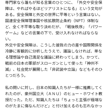
専門家なら誰もが知る言葉のひとつに、「外交や安全保
障は、やればやるほどリアリストになる」という文句が
ある。安全保障と外交の世界に平等という言葉はない。
国連安全保障理事国や核拡散防止条約（NPT）体制な
ど、全く不平等な取り決めだが、「戦後秩序」「パワー
ゲーム」などの言葉の下で、受け入れなければならな
い。
外交や安全保障は、こうした彼我の力の差や国際関係を
冷静に客観的に分析したうえで、議論しなければ、単な
る理想論や自己満足な議論に終わってしまう。かつて、
戦前の日本の軍部がスローガンとして使った「神州不
滅」、社会党が展開した「非武装中立論」などもそのひ
とつだろう。
私の問いに対し、日本の知識人たちが一様に推薦してく
れたのが、豪州国立大（ＡＮＵ）のヒュー・ホワイト教
授だった。ただ、知識人たちは「ちょっと主張が極端な
のがたまに傷なんだけど」と付け加えるのも忘れなかっ