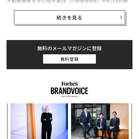
不動産開発大手の恒大集団（Evergrande）が約3000億
ドル（約43兆円）の債務を返済できなくなったと発表し
たことに端を発した危機が拡大する中での新たな動きに
続きを見る
すぎない。
当時、中国政府は明らかに何が起こるか理解しておら
ず、それ以来、中国金融の特徴となっている破綻の連鎖
無料のメールマガジンに登録
の拡大を止めるために迅速かつ完全に十分な対応を取る
無料登録
ことを拒否した。中国政府がもっと断固とした態度で臨
まなければ、通常こうした破綻や危機は拡大し続ける。
中国が経験していることは、金融危機がどのように展開
するかをイラストで示す教科書のようなものだ。ある業
界の破綻が他業界の破綻を招き、それにともなう恐怖と
エ
信頼の欠如によってシステムがうまく機能しなくなり、
設オ
経済成長をまったく支えることができなくなっている。
が
“
が
シ
グ