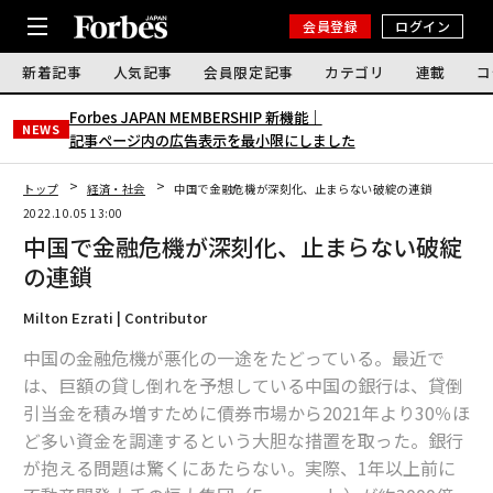
会員登録
ログイン
新着記事
人気記事
会員限定記事
カテゴリ
連載
コ
Forbes JAPAN MEMBERSHIP 新機能｜
NEWS
記事ページ内の広告表示を最小限にしました
トップ
経済・社会
中国で金融危機が深刻化、止まらない破綻の連鎖
2022.10.05 13:00
中国で金融危機が深刻化、止まらない破綻
の連鎖
Milton Ezrati | Contributor
中国の金融危機が悪化の一途をたどっている。最近で
は、巨額の貸し倒れを予想している中国の銀行は、貸倒
引当金を積み増すために債券市場から2021年より30％ほ
ど多い資金を調達するという大胆な措置を取った。銀行
が抱える問題は驚くにあたらない。実際、1年以上前に