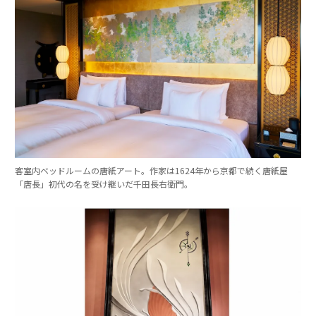
客室内ベッドルームの唐紙アート。作家は1624年から京都で続く唐紙屋
「唐長」初代の名を受け継いだ千田長右衛門。