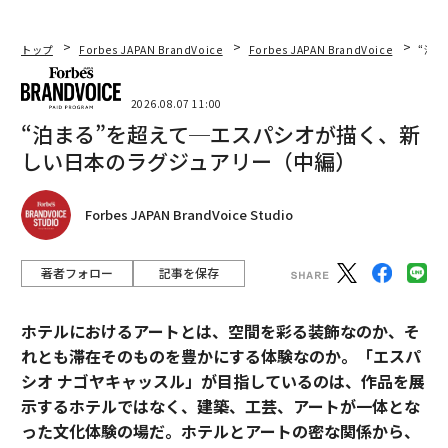
トップ
Forbes JAPAN BrandVoice
Forbes JAPAN BrandVoice
“泊
2026.08.07 11:00
“泊まる”を超えて─エスパシオが描く、新
しい日本のラグジュアリー（中編）
Forbes JAPAN BrandVoice Studio
著者フォロー
記事を保存
ホテルにおけるアートとは、空間を彩る装飾なのか、そ
れとも滞在そのものを豊かにする体験なのか。「エスパ
シオ ナゴヤキャッスル」が目指しているのは、作品を展
示するホテルではなく、建築、工芸、アートが一体とな
った文化体験の場だ。ホテルとアートの密な関係から、