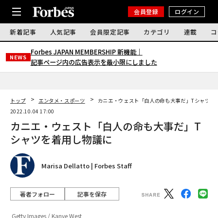
会員登録
ログイン
新着記事
人気記事
会員限定記事
カテゴリ
連載
コ
Forbes JAPAN MEMBERSHIP 新機能｜
NEWS
記事ページ内の広告表示を最小限にしました
トップ
エンタメ・スポーツ
カニエ・ウェスト「白人の命も大事だ」Tシャツを
2022.10.04 17:00
カニエ・ウェスト「白人の命も大事だ」T
シャツを着用し物議に
Marisa Dellatto | Forbes Staff
著者フォロー
記事を保存
Getty Images / Kanye West