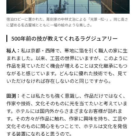
宿泊ロビーに置かれた、彫刻家の中林丈治による「光景 −松−」。同じ高さ
に望める名古屋城とともに一幅の絵のような美しさ。
500年前の技が教えてくれるラグジュアリー
裕人：
私は京都・西陣で、帯地に箔を引く職人の家に生
まれました。以来、工芸の世界にいますが、このように
作品を見ていただく機会が増えることは文化継承にもつ
ながると感じています。どんなに優れた技術でも、見て
いただけなければ存在しないのと同じですから。
田渕：
そこは私たちも強く意識し、作品だけではなく、
作家や技術、文化そのものに光を当てたいと考えていま
す。ホテルには国内外からさまざまなお客様が訪れま
す。その方々が作品に触れ、作家に興味を持ち、工芸や
文化そのものに関心をもつことで、ホテルは文化を発信
する装置になれると思うので。