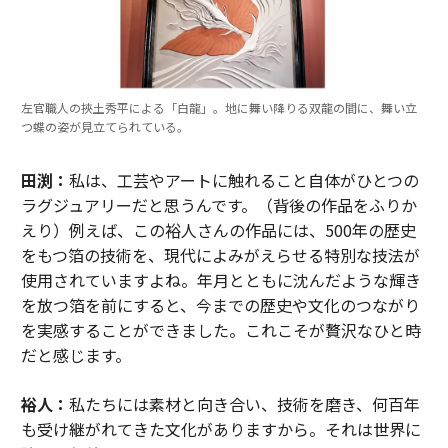
左官職人の挾土秀平による「白龍」。地に舞い降りる双龍の間に、舞い立
つ蝶の姿が見立てられている。
田渕：
私は、工芸やアートに触れること自体がひとつの
ラグジュアリーだと思うんです。（背後の作品をふりか
えり）例えば、この裕人さんの作品には、500年の歴史
をもつ箔の技術を、現代によみがえらせる特別な技法が
使用されていますよね。年月とともに沈んだような輝き
を放つ箔を前にすると、今までの歴史や文化のつながり
を実感することができました。これこそが贅沢なひと時
だと感じます。
裕人：
私たちには素材と向き合い、技術を磨き、何百年
も受け継がれてきた文化がありますから。それは世界に