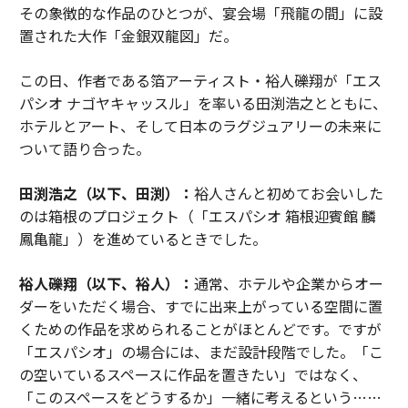
その象徴的な作品のひとつが、宴会場「飛龍の間」に設
置された大作「金銀双龍図」だ。
この日、作者である箔アーティスト・裕人礫翔が「エス
パシオ ナゴヤキャッスル」を率いる田渕浩之とともに、
ホテルとアート、そして日本のラグジュアリーの未来に
ついて語り合った。
田渕浩之（以下、田渕）：
裕人さんと初めてお会いした
のは箱根のプロジェクト（「エスパシオ 箱根迎賓館 麟
鳳亀龍」）を進めているときでした。
裕人礫翔（以下、裕人）：
通常、ホテルや企業からオー
ダーをいただく場合、すでに出来上がっている空間に置
くための作品を求められることがほとんどです。ですが
「エスパシオ」の場合には、まだ設計段階でした。「こ
の空いているスペースに作品を置きたい」ではなく、
「このスペースをどうするか」一緒に考えるという……