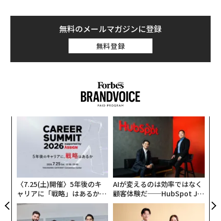
無料のメールマガジンに登録
無料登録
パ
技
無
「
防
─
ら
〈7.25(土)開催〉5年後のキ
AIが変えるのは効率ではなく
ャリアに「戦略」はあるか。
顧客体験だ──HubSpot Ja
トップエグゼクティブのキャ
panが語る「Grow Better」
リアに触れる1日│CAREER S
な組織のつくり方