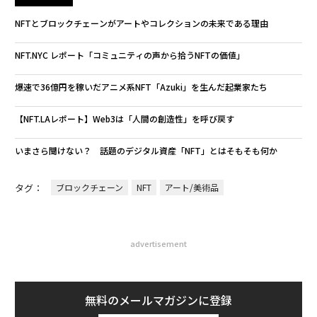
NFTとブロックチェーンがアートやコレクションの未来である理由
NFT.NYC レポート「コミュニティの声から拾うNFTの価値」
爆速で36億円を稼いだアニメ系NFT「Azuki」を生んだ起業家たち
【NFT.LAレポート】Web3は「人間の創造性」を呼び戻す
いまさら聞けない？ 話題のデジタル資産「NFT」とはそもそも何か
タグ：
ブロックチェーン
NFT
アート/美術品
advertisement
無料のメールマガジンに登録