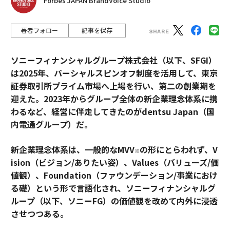
Forbes JAPAN BrandVoice Studio
著者フォロー
記事を保存
ソニーフィナンシャルグループ株式会社（以下、SFGI）
は2025年、パーシャルスピンオフ制度を活用して、東京
証券取引所プライム市場へ上場を行い、第二の創業期を
迎えた。2023年からグループ全体の新企業理念体系に携
わるなど、経営に伴走してきたのがdentsu Japan（国
内電通グループ）だ。
新企業理念体系は、一般的なMVV
の形にとらわれず、V
※
ision（ビジョン/ありたい姿）、Values（バリューズ/価
値観）、Foundation（ファウンデーション/事業におけ
る礎）という形で言語化され、ソニーフィナンシャルグ
ループ（以下、ソニーFG）の価値観を改めて内外に浸透
させつつある。