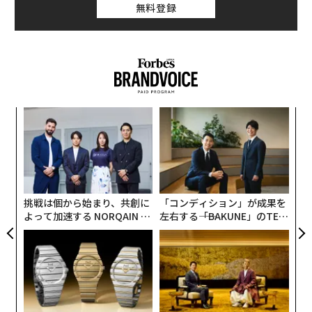
無料登録
キ
「
か。
3
キャ
C
パ
R S
る
技
無
防
挑戦は個から始まり、共創に
「コンディション」が成果を
よって加速する NORQAIN JA
左右する――「BAKUNE」のTEN
PAN 特別座談会
TIALが支える「挑戦者の明
日」