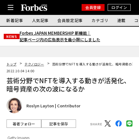
会員登録
ログイン
新着記事
人気記事
会員限定記事
カテゴリ
連載
コ
Forbes JAPAN MEMBERSHIP 新機能｜
NEWS
記事ページ内の広告表示を最小限にしました
トップ
テクノロジー
芸術分野でNFTを導入する動きが活発化、暗号資産の次の
2022.10.04 14:00
芸術分野でNFTを導入する動きが活発化、
暗号資産の次の波になるか
Roslyn Layton | Contributor
著者フォロー
記事を保存
Getty Images