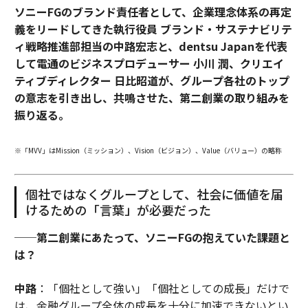
ソニーFGのブランド責任者として、企業理念体系の再定
義をリードしてきた執行役員 ブランド・サステナビリテ
ィ戦略推進部担当の中路宏志と、dentsu Japanを代表
して電通のビジネスプロデューサー 小川 潤、クリエイ
ティブディレクター 日比昭道が、グループ各社のトップ
の意志を引き出し、共鳴させた、第二創業の取り組みを
振り返る。
※「MVV」はMission（ミッション）、Vision（ビジョン）、Value（バリュー）の略称
個社ではなくグループとして、社会に価値を届
けるための「言葉」が必要だった
──第二創業にあたって、ソニーFGの抱えていた課題と
は？
中路
：「個社として強い」「個社としての成長」だけで
は、金融グループ全体の成長を十分に加速できないとい