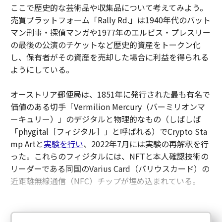
ここで歴史的な芸術品や収集品について考えてみよう。
売買プラットフォーム「Rally Rd.」は1940年代のバット
マン刑事・探偵マンガや1977年のエルビス・プレスリー
の最後の公演のチケットなど歴史的資産をトークン化
し、保有者がその資産を売却した場合に利益を得られる
ようにしている。
オーストリア郵便局は、1851年に発行された最も有名で
価値のある切手「Vermilion Mercury（バーミリオンマ
ーキュリー）」のデジタルと物理的なもの（しばしば
「phygital［フィジタル］」と呼ばれる）でCrypto Sta
mp Artと
実験を行い
、2022年7月には実験の再解釈を行
った。これらのフィジタルには、NFTと本人確認技術の
リーダーである同国のVarius Card（バリウスカード）の
近距離無線通信（NFC）チップが埋め込まれている。