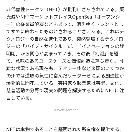
非代替性トークン（NFT）が批判にさらされている。販
売減やNFTマーケットプレイスOpenSea（オープンシ
ー）の従業員解雇などもあって、消えゆくトレンドとし
てすでに終わったものとされることさえある。これはテ
クノロジーの自然な進化であり、突然登場するテクノロ
ジーの「ハイプ・サイクル」だ。「イノベーションの黎
明期」から関心が高まっていき、その後「幻滅」を経
て、意味のあるユースケースと価値創造に落ち着く。困
難な状況である現在も、テネシー州など米国のいくつか
の州では進取の気性に富んだリーダーらによる創造性が
爆発的に開花している。芸術家や起業家は芸術、文化、
慈善活動の分野で現実の問題を解決するためにNFTに注
目している。
advertisement
NFTは本物であることを証明された所有権を提供する。