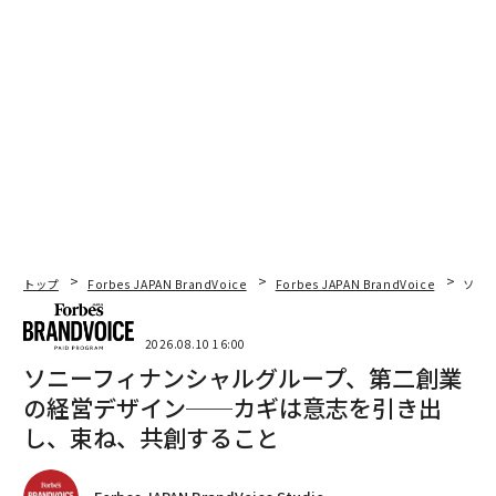
トップ
Forbes JAPAN BrandVoice
Forbes JAPAN BrandVoice
ソニ
2026.08.10 16:00
ソニーフィナンシャルグループ、第二創業
の経営デザイン──カギは意志を引き出
し、束ね、共創すること