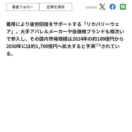
著者フォロー
記事を保存
着用により疲労回復をサポートする「リカバリーウェ
ア」。大手アパレルメーカーや低価格ブランドも相次い
で参入し、その国内市場規模は2024年の約189億円から
※1
2030年には約1,700億円へ拡大すると予測
されてい
る。
過熱するマーケットにおいて、価格競争とは一線を画す
ブランドとして独自のポジションを築いているのが、TE
NTIALの「BAKUNE」だ。「挑戦する人のコンディショ
ンに向き合い、ポテンシャルを引き出す」——。この一
貫した思想はどこから生まれ、いかにして製品に落とし
込まれているのか。同社の哲学と、それを支える研究開
発の最前線を追った。
エグゼクティブ、一流ホテルが「BAKUNE」を