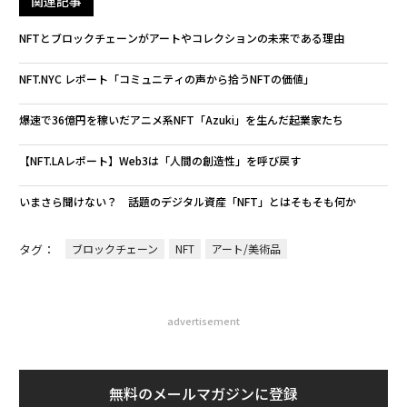
関連記事
NFTとブロックチェーンがアートやコレクションの未来である理由
NFT.NYC レポート「コミュニティの声から拾うNFTの価値」
爆速で36億円を稼いだアニメ系NFT「Azuki」を生んだ起業家たち
【NFT.LAレポート】Web3は「人間の創造性」を呼び戻す
いまさら聞けない？ 話題のデジタル資産「NFT」とはそもそも何か
タグ：
ブロックチェーン
NFT
アート/美術品
advertisement
無料のメールマガジンに登録