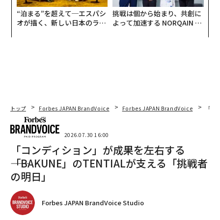
“泊まる”を超えて─エスパシ
挑戦は個から始まり、共創に
オが描く、新しい日本のラグ
よって加速する NORQAIN JA
ジュアリー（中編）
PAN 特別座談会
トップ
Forbes JAPAN BrandVoice
Forbes JAPAN BrandVoice
「コン
2026.07.30 16:00
「コンディション」が成果を左右する
――「BAKUNE」のTENTIALが支える「挑戦者
の明日」
Forbes JAPAN BrandVoice Studio