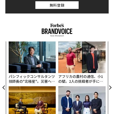
無料登録
模組
目
“使
の
【N
ン
「
C】
─
ら
パシフィックコンサルタンツ
アフリカの農村の通信、小1
技師長の"北極星"。災害への
の壁。2人の挑戦者が手にし
無力感を乗り越え見つけた、
た「次なる武器」
防災一筋20年の答え