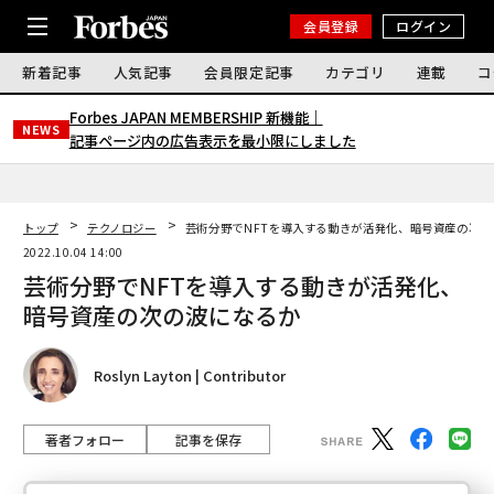
会員登録
ログイン
新着記事
人気記事
会員限定記事
カテゴリ
連載
コ
Forbes JAPAN MEMBERSHIP 新機能｜
NEWS
記事ページ内の広告表示を最小限にしました
トップ
テクノロジー
芸術分野でNFTを導入する動きが活発化、暗号資産の次の
2022.10.04 14:00
芸術分野でNFTを導入する動きが活発化、
暗号資産の次の波になるか
Roslyn Layton | Contributor
著者フォロー
記事を保存