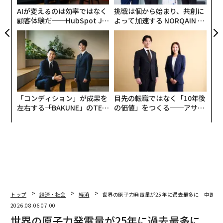
ェ
AIが変えるのは効率ではなく
挑戦は個から始まり、共創に
顧客体験だ──HubSpot Ja
よって加速する NORQAIN JA
panが語る「Grow Better」
PAN 特別座談会
な組織のつくり方
「コンディション」が成果を
目先の転職ではなく「10年後
左右する――「BAKUNE」のTEN
の価値」をつくる──アサイ
TIALが支える「挑戦者の明
ンの長期伴走型支援とは
日」
トップ
経済・社会
経済
世界の原子力発電量が25年に過去最多に 中国が
2026.08.06 07:00
世界の原子力発電量が25年に過去最多に