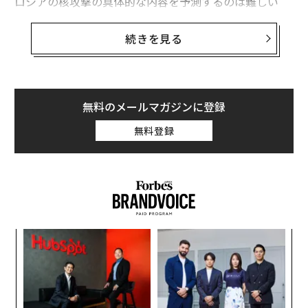
ロシアの核攻撃の具体的な内容を予測するのは難しい
が、一部の専門家はロシアがウクライナ軍に対して、あ
るいは軍の拠点を破壊するために、短距離型の戦術核兵
続きを見る
器を投入する可能性が最も高いと語っている。
戦術核兵器は、都市を破壊するために設計された戦略的
な長距離弾頭よりもはるかに小さいが、それでも破壊的
無料のメールマガジンに登録
威力を持つとキングス・カレッジ・ロンドンのセキュリ
無料登録
ティ専門家ロッド・ソーントン博士は、フォーブスの取
材に語った。大型の戦術核兵器の破壊力は、TNT換算で
100キロトンに及ぶが、米国が広島に落とした核爆弾は1
5キロトンだった。
エ
設オ
が
〜
が
金
個