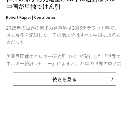
中国が単独でけん引
編集＝上田裕資
Robert Rapier | Contributor
2025年の世界の原子力発電量は2845テラワット時で、
2026年9月号発売中
過去最多を記録した。その増加分はすべて中国によるも
のだった。
最新号の購入はこちらから
英業界団体エネルギー研究所（EI）が発行した「世界エ
ネルギー統計レビュー」によると、25年の世界の原子力
メンバーシップに登録する
発電量は前年比1.3％、30テラワット時増加した。中国
の増加分は34テラワット時を超えたため、同国を除け
続きを見る
ば、世界の原子力発電量は減少したことになる。
この数字は「世界的な原子力ルネッサンス」という大ま
関連記事
かな主張より、業界の実情をより的確に捉えている。原
子力発電量は増加しているものの、拡大は特定の国に集
ロシア軍、わずか1、2日訓練しただけの召集兵を前線に送り込んでいる
中している。米国は引き続き世界最多の原子力発電所を
史上最も危険な「iPhone接続ケーブル」が発売、悪用の懸念
稼働させているが、中国は急速にその差を縮めている。