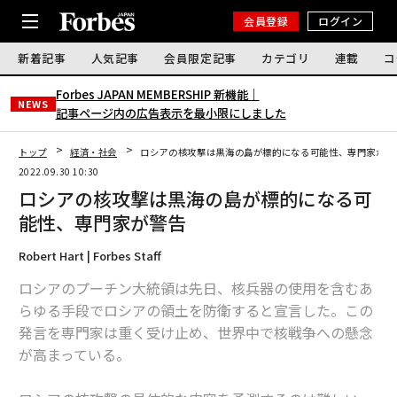
会員登録
ログイン
新着記事
人気記事
会員限定記事
カテゴリ
連載
コ
Forbes JAPAN MEMBERSHIP 新機能｜
NEWS
記事ページ内の広告表示を最小限にしました
トップ
経済・社会
ロシアの核攻撃は黒海の島が標的になる可能性、専門家が警
2022.09.30 10:30
ロシアの核攻撃は黒海の島が標的になる可
能性、専門家が警告
Robert Hart | Forbes Staff
ロシアのプーチン大統領は先日、核兵器の使用を含むあ
らゆる手段でロシアの領土を防衛すると宣言した。この
発言を専門家は重く受け止め、世界中で核戦争への懸念
が高まっている。