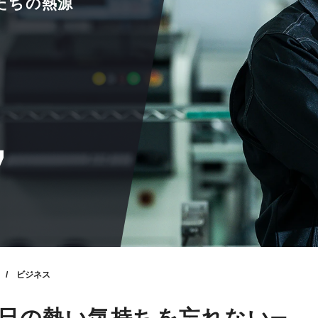
た
ち
の
熱
源
7
/ ビジネス
日の熱い気持ちを忘れない
−−