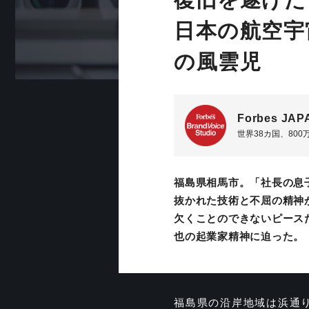
日本の航空宇
の風雲児
Forbes JAP
世界38カ国、80
福島県相馬市。「社長の息
抜かれた技術と不屈の精神
欠くことのできないピース
也の起業家精神に迫った。
福島県の沿岸地域は浜通り