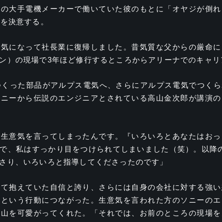
京の大手電機メーカーで働いていた彼のもとに「オヤジが倒れ
とを決意する。
元気になって社長業に復帰しました。昔気質な父からの厳命に
ン）の現場で3年ほど修行するところからアリーナでのキャリ
つくった部品がアルプス電気へ、さらにアルプス電気でつく
ソニーから伝説のエンジニアとされている高山金次郎が講演の
で生意気を言ってしまったんです。『いろいろとあなたはおっ
で、私はすっかり目をつけられてしまいました（笑）。以降
さり、いろいろと指導してくださったのです」
して抱えていた自信と誇り、さらには自身の会社に対する強い
すという行動につながった。生意気を言われた方のソニーのエ
高山を可愛がってくれた。「それでは、お前のところの現場を