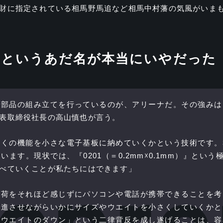
財に指定されている相馬野馬追など相馬中村藩の気風がいま
」
というあだ名が本当にいやだった
子部品の組み立てを行っているのが、アリーナだ。その強みは
表取締役社長の高山慎也が言う。
多くの機能を小さな電子基板に納めていくかという技術です。
ます。現状では、『0201（＝0.2mm☓0.1mm）』という
べていくことが私たちにはできます」
負荷をそれほど感じずにパソコンや電話が携帯できることを考
前進させながらいかにサイズやウエイトを小さくしていくかと
やウエイトのダウン」という二律背反を成し遂げることは、容