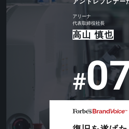
ア
ン
ト
レ
プ
レ
ナ
ー
ア
リ
ー
ナ
代
表
取
締
役
社
長
高
山
慎
也
0
#
復旧を遂げた