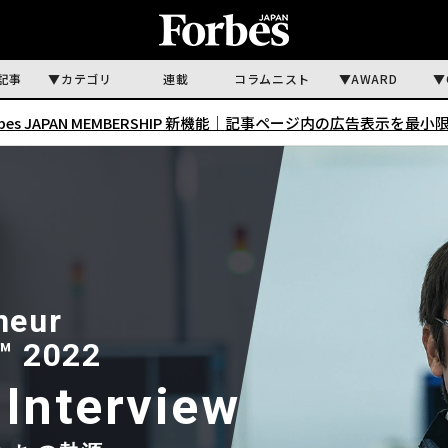
記事
カテゴリ
連載
コラムニスト
AWARD
rbes JAPAN MEMBERSHIP 新機能｜
記事ページ内の広告表示を最小
n
e
u
r
™
2
0
2
2
I
n
t
e
r
v
i
e
w