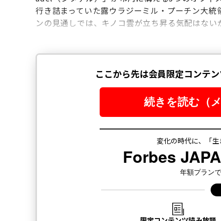
行き詰まっていた露ウラジーミル・プーチン大統
ンの見通しでは、キノコ雲が立ち昇る気配はない