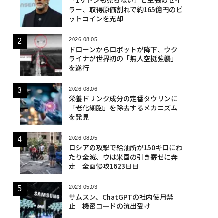
ラー、取得原価割れで約165億円のビ
ットコインを売却
2026.08.05
ドローンからロボットが降下、ウク
ライナが世界初の「無人空挺強襲」
を遂行
2026.08.06
栄養ドリンク成分の定番タウリンに
「老化細胞」を除去するメカニズム
を発見
2026.08.05
ロシアの攻撃で給油所が150キロにわ
たり全滅、ウは米国の引き寄せに奔
走 全面侵攻1623日目
2023.05.03
サムスン、ChatGPTの社内使用禁
止 機密コードの流出受け