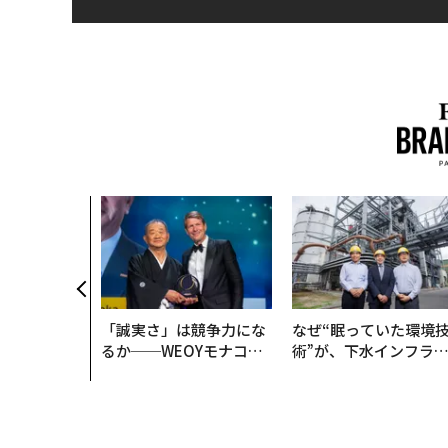
「誠実さ」は競争力にな
なぜ“眠っていた環境
るか──WEOYモナコで
術”が、下水インフラ
見た、くら寿司の経営哲
変えたのか──産総研
学
月島JFEアクアソリュ
ションの10年