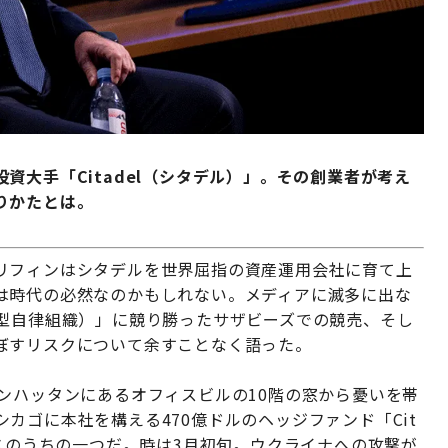
資大手「Citadel（シタデル）」。その創業者が考え
りかたとは。
リフィンはシタデルを世界屈指の資産運用会社に育て上
は時代の必然なのかもしれない。メディアに滅多に出な
散型自律組織）」に競り勝ったサザビーズでの競売、そし
ぼすリスクについて余すことなく語った。
ンハッタンにあるオフィスビルの10階の窓から憂いを帯
カゴに本社を構える470億ドルのヘッジファンド「Cit
ィスのうちの一つだ。時は3月初旬。ウクライナへの攻撃が