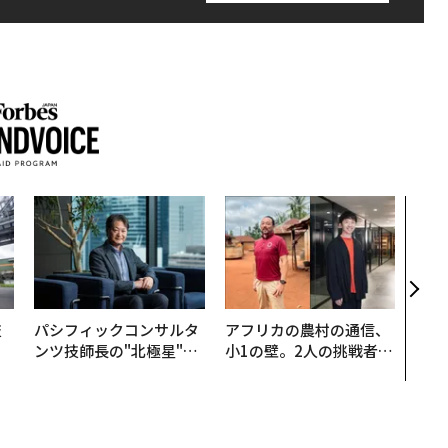
“泊
パシ
本の
編）
技
パシフィックコンサルタ
アフリカの農村の通信、
を
ンツ技師長の"北極星"。
小1の壁。2人の挑戦者が
×
災害への無力感を乗り越
手にした「次なる武器」
ー
え見つけた、防災一筋20
年の答え