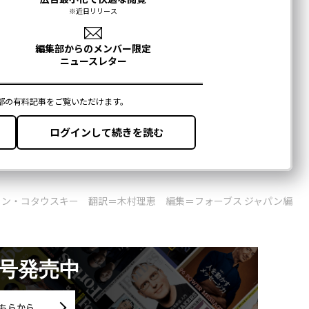
ロン・コタウスキー 翻訳＝木村理恵 編集＝フォーブス ジャパン編
月号発売中
ちらから