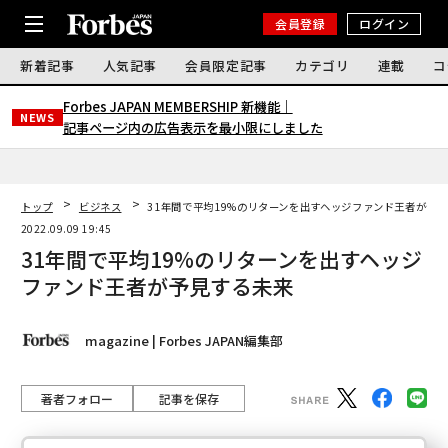
会員登録
ログイン
新着記事
人気記事
会員限定記事
カテゴリ
連載
コ
Forbes JAPAN MEMBERSHIP 新機能｜
NEWS
記事ページ内の広告表示を最小限にしました
トップ
ビジネス
31年間で平均19%のリターンを出すヘッジファンド王者が予
2022.09.09 19:45
31年間で平均19%のリターンを出すヘッジ
ファンド王者が予見する未来
magazine | Forbes JAPAN編集部
著者フォロー
記事を保存