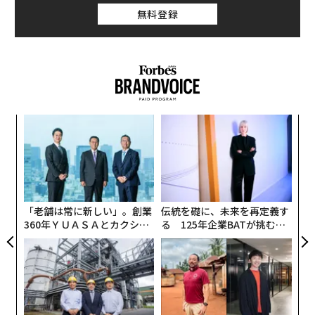
無料登録
キ
“
か。
オ
キャ
ジ
〜
R S
織
う
T
「老舗は常に新しい」。創業
伝統を礎に、未来を再定義す
360年ＹＵＡＳＡとカクシン
る 125年企業BATが挑むス
CEO田尻望が語る、AIを超え
モークレスな未来
る人の価値