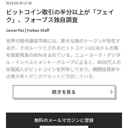
2022.08.29 11:30
ビットコイン取引の半分以上が「フェイ
ク」、フォーブス独自調査
Javier Paz | Forbes Staff
世界の暗号通貨市場には、膨大な数のトークンが存在す
るが、そのルーツとされるビットコインは1兆ドルの暗
号資産残高の40%を占めている。ニューヨーク・デジタ
ル・インベストメント・グループによると、4600万人の
米国成人がビットコインを所有しており、機関投資家や
企業の多くがこのアセットに注目している。
しかし、この最も重要なデジタル通貨のトレーディング
続きを見る
についての取引所の報告には疑念が生じている。
ビットコインに対する最も大きな批判の1つは、ウォッ
シュトレード（取引高の水増し）の蔓延と取引所に対す
無料のメールマガジンに登録
る監視体制の不備だ。米国商品先物取引委員会（CFT