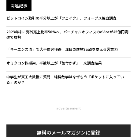
関連記事
ビットコイン取引の半分以上が「フェイク」、フォーブス独自調査
2023年末に海外売上比率50%へ、バーチャルオフィスのoViceが45億円調
達で攻勢
「キーエンス流」で大手顧客獲得 注目の建材SaaSを支える営業力
オミクロン株感染、半数以上が「気付かず」 米調査結果
中学生が東工大教授に質問 純粋数学はなぜもう「ポケットに入ってい
る」のか？
advertisement
無料のメールマガジンに登録