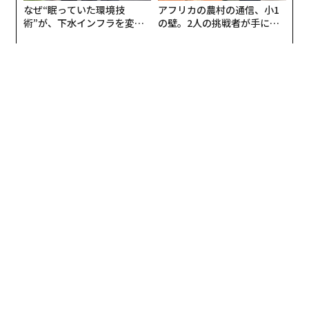
なぜ“眠っていた環境技
アフリカの農村の通信、小1
術”が、下水インフラを変え
の壁。2人の挑戦者が手にし
たのか──産総研×月島JFE
た「次なる武器」
アクアソリューションの10年
編集＝上田裕資
2026年9月号発売中
最新号の購入はこちらから