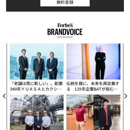
無料登録
C）は、ウォッシュトレードを「売買が行われたように
見せかけるためのトレード、または取引を行うと見せか
けること」と定義している。
キ
“
か。
オ
キャ
ジ
〜
R S
織
う
T
「老舗は常に新しい」。創業
伝統を礎に、未来を再定義す
360年ＹＵＡＳＡとカクシン
る 125年企業BATが挑むス
CEO田尻望が語る、AIを超え
モークレスな未来
る人の価値