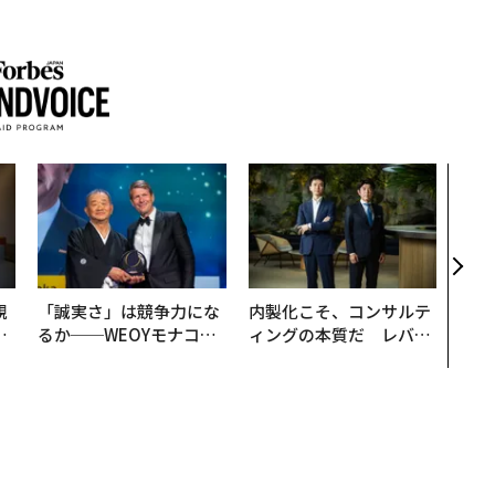
AI
なく
Spo
ow 
くり
規
「誠実さ」は競争力にな
内製化こそ、コンサルテ
実
るか──WEOYモナコで
ィングの本質だ レバレ
動
見た、くら寿司の経営哲
ジーズが実践する、次世
モ
学
代ファームの全貌