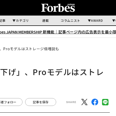
記事
カテゴリ
連載
コラムニスト
AWARD
rbes JAPAN MEMBERSHIP 新機能｜
記事ページ内の広告表示を最小
げ」、Proモデルはストレージ倍増説も
「値下げ」、Proモデルはストレ
著者フォロー
記事を保存