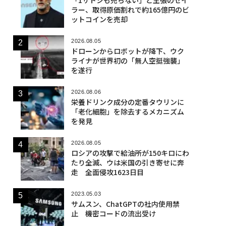
ラー、取得原価割れで約165億円のビ
ットコインを売却
2026.08.05
ドローンからロボットが降下、ウク
ライナが世界初の「無人空挺強襲」
を遂行
2026.08.06
栄養ドリンク成分の定番タウリンに
「老化細胞」を除去するメカニズム
を発見
2026.08.05
ロシアの攻撃で給油所が150キロにわ
たり全滅、ウは米国の引き寄せに奔
走 全面侵攻1623日目
2023.05.03
サムスン、ChatGPTの社内使用禁
止 機密コードの流出受け