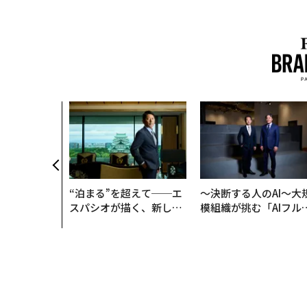
“泊まる”を超えて──エ
〜決断する人のAI〜大
スパシオが描く、新しい
模組織が挑む「AIフル
日本のラグジュアリー
装」“使う”企業から“
（前編）
く”企業へ【NTTドコ
ビジネス×PwC】