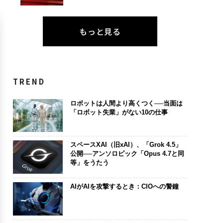
もっと見る
TREND
ロボットは人間より高くつく──当面は
「ロボット失業」がない10の仕事
スペースXAI（旧xAI）、「Grok 4.5」
公開──アンソロピック「Opus 4.7と同
等」をうたう
AIがAIを攻撃するとき：CIOへの警鐘