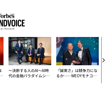
内製
ィン
ジー
代フ
は
〜決断する人のAI〜AI時
「誠実さ」は競争力にな
b
代の金融パラダイムシフ
るか──WEOYモナコで
r
ト、「超個別化」の核心
見た、くら寿司の経営哲
つ
【MUFG×ウェルスナビ
学
×PwC】