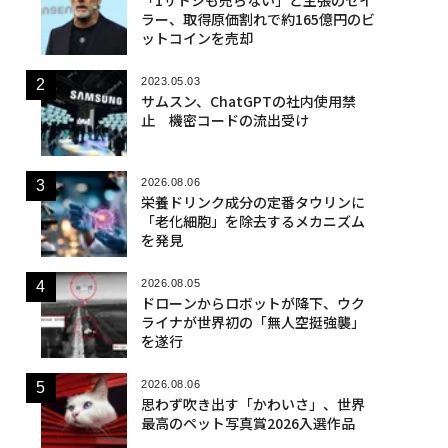
ラー、取得原価割れで約165億円のビ
ットコインを売却
2023.05.03
サムスン、ChatGPTの社内使用禁
止 機密コードの流出受け
2026.08.06
栄養ドリンク成分の定番タウリンに
「老化細胞」を除去するメカニズム
を発見
2026.08.05
ドローンからロボットが降下、ウク
ライナが世界初の「無人空挺強襲」
を遂行
2026.08.06
思わず吹き出す「かわいさ」、世界
最高のペット写真賞2026入選作品