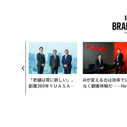
「老舗は常に新しい」。
AIが変えるのは効率で
創業360年ＹＵＡＳＡと
なく顧客体験だ──Hu
カクシンCEO田尻望が語
Spot Japanが語る「G
る、AIを超える人の価値
ow Better」な組織の
くり方