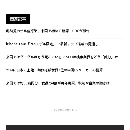
関連記事
乳幼児のサル痘感染、米国で初めて確認 CDCが報告
iPhone 14は「Proモデル限定」で最新チップ搭載の見通し
米国ではグーグルはもう死んでいる？ SEOは検索業界をどう「蝕む」か
ついに日本に上陸 時価総額世界3位の中国EVメーカーの勝算
米国では約55兆円分、食品の4割が毎年廃棄、税制や企業の動きは
advertisement