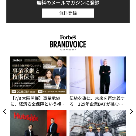
無料のメールマガジンに登録
無料登録
〜
金
個
ア
ェ
の
た
【7/8 大阪開催】事業承継
伝統を礎に、未来を再定義す
に、経済安全保障という視点
る 125年企業BATが挑むス
が加わるとき──経営者が問
モークレスな未来
われる新たな判断軸