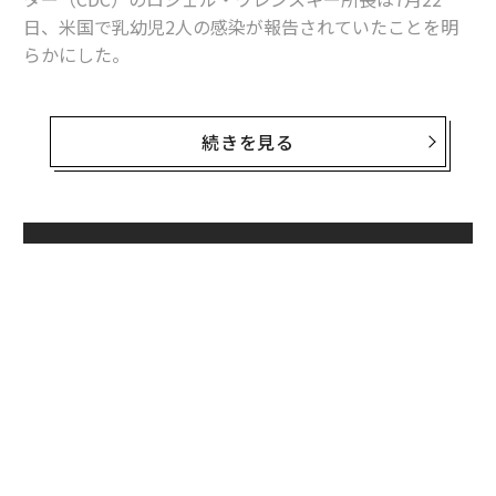
日、米国で乳幼児2人の感染が報告されていたことを明
らかにした。
子どもたちはどちらも、同居する男性の感染がすでに確
認されており、家庭内感染とみられている。男性たちは
続きを見る
いずれも、男性との性的な関係があるという。
現在の流行において、感染者は大半が男性とセックスす
る男性（MSM）となっている。だが、実際のところサル
無料のメールマガジンに登録
痘ウイルスは、感染者の呼吸器から生じる飛沫など、ウ
無料登録
イルスを含む体液や、病斑に触れることで感染する。
革
ク