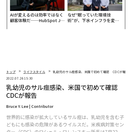
AIが変えるのは効率ではなく
なぜ“眠っていた環境技
顧客体験だ──HubSpot Ja
術”が、下水インフラを変え
panが語る「Grow Better」
たのか──産総研×月島JFE
な組織のつくり方
アクアソリューションの10年
トップ
ライフスタイル
乳幼児のサル痘感染、米国で初めて確認 CDCが報告
2022.07.26 15:30
乳幼児のサル痘感染、米国で初めて確認
CDCが報告
Bruce Y. Lee | Contributor
世界的に感染が拡大しているサル痘は、乳幼児を含む子
どもにも感染の危険があるウイルスだ。米疾病対策セン
ター（CDC）のロシェル・ワレンスキー所長は7月22