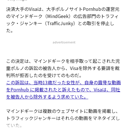
決済大手のVisaは、大手ポルノサイトPornhubの運営元
のマインドギーク（MindGeek）の広告部門のトラフィ
ック・ジャンキー（TrafficJunky）との取引を停止し
た。
advertisement
この決定は、マインドギークを相手取って起こされた児
童ポルノの訴訟の被告人から、Visaを除外する要請を裁
判所が拒否したのを受けてのものだ。
この訴訟は、当時13歳だった女性が、自身の露骨な動画
をPornhub に掲載されたと訴えたもので、Visaは、同社
を被告人から除外するよう求めていた。
マインドギークは複数のウェブサイトに動画を掲載し、
トラフィックジャンキーはそれらの動画をマネタイズし
ていた。