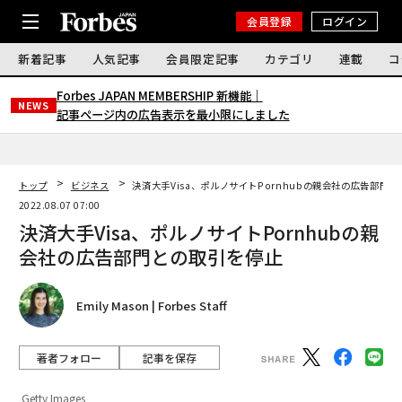
会員登録
ログイン
新着記事
人気記事
会員限定記事
カテゴリ
連載
コ
Forbes JAPAN MEMBERSHIP 新機能｜
NEWS
記事ページ内の広告表示を最小限にしました
トップ
ビジネス
決済大手Visa、ポルノサイトPornhubの親会社の広告部門
2022.08.07 07:00
決済大手Visa、ポルノサイトPornhubの親
会社の広告部門との取引を停止
Emily Mason | Forbes Staff
著者フォロー
記事を保存
Getty Images