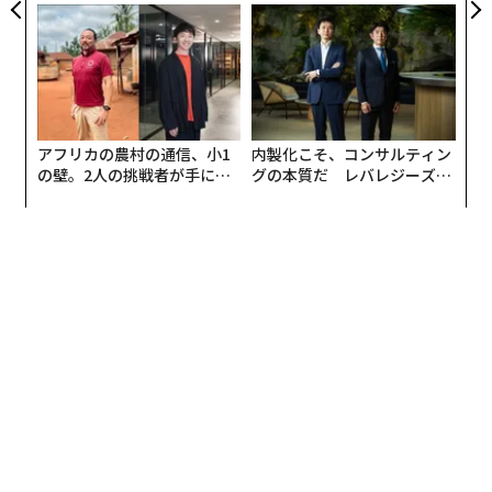
モークレスな未来
ンの長期伴走型支援とは
アフリカの農村の通信、小1
内製化こそ、コンサルティン
の壁。2人の挑戦者が手にし
グの本質だ レバレジーズが
た「次なる武器」
実践する、次世代ファームの
全貌