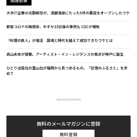
関連記事
大手IT企業の元取締役が、須磨海岸にたった5坪の書店をオープンしたワケ
新型コロナの再感染、わずか23日後の事例も CDCが報告
「料理の鉄人」が復活 国境と時代を越えて成功できたワケとは
森山未來が提案。アーティスト・イン・レジデンスの拠点が神戸に誕生
ひとり出版社の里山社が福岡から見つめるもの。「記憶のふるさと」を求
めて
advertisement
無料のメールマガジンに登録
無料登録