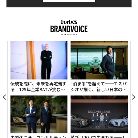
るか
ア
、く
の
た
パ
技
無
防
伝統を礎に、未来を再定義す
“泊まる”を超えて──エスパ
る 125年企業BATが挑むス
シオが描く、新しい日本のラ
モークレスな未来
グジュアリー（前編）
内製化こそ、コンサルティン
革新は下山で生まれる──レ