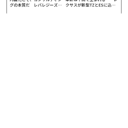
グの本質だ レバレジーズが
クサスが新型TZとESに込め
実践する、次世代ファームの
た「DISCOVER」の哲学
全貌