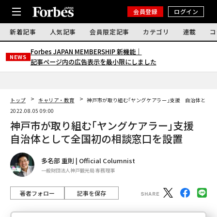
会員登録
ログイン
新着記事
人気記事
会員限定記事
カテゴリ
連載
コ
Forbes JAPAN MEMBERSHIP 新機能｜
NEWS
記事ページ内の広告表示を最小限にしました
トップ
キャリア・教育
神戸市が取り組む｢ヤングケアラー｣支援 自治体とし
2022.08.05 09:00
神戸市が取り組む｢ヤングケアラー｣支援
自治体として全国初の相談窓口を設置
多名部 重則 | Official Columnist
一般財団法人神戸観光局 専務理事
著者フォロー
記事を保存