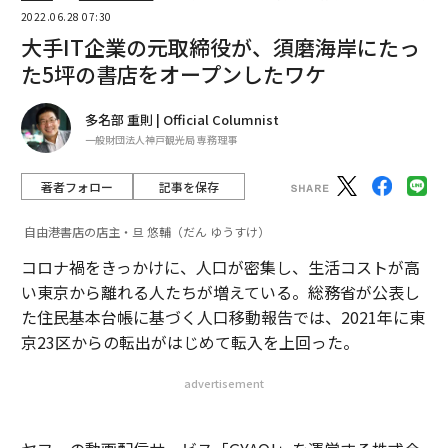
2022.06.28 07:30
大手IT企業の元取締役が、須磨海岸にたっ
た5坪の書店をオープンしたワケ
多名部 重則 | Official Columnist
一般財団法人神戸観光局 専務理事
著者フォロー
記事を保存
自由港書店の店主・旦 悠輔（だん ゆうすけ）
コロナ禍をきっかけに、人口が密集し、生活コストが高
い東京から離れる人たちが増えている。総務省が公表し
た住民基本台帳に基づく人口移動報告では、2021年に東
京23区からの転出がはじめて転入を上回った。
advertisement