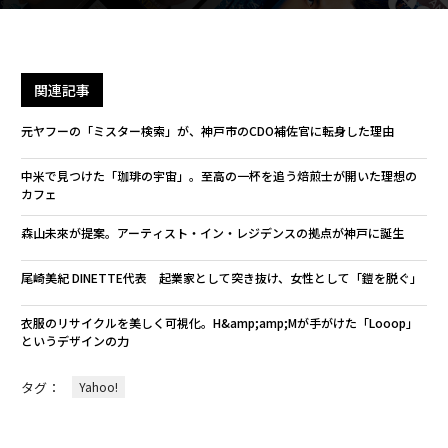
関連記事
元ヤフーの「ミスター検索」が、神戸市のCDO補佐官に転身した理由
中米で見つけた「珈琲の宇宙」。至高の一杯を追う焙煎士が開いた理想の
カフェ
森山未來が提案。アーティスト・イン・レジデンスの拠点が神戸に誕生
尾崎美紀 DINETTE代表 起業家として突き抜け、女性として「鎧を脱ぐ」
衣服のリサイクルを美しく可視化。H&amp;amp;Mが手がけた「Looop」
というデザインの力
タグ：
Yahoo!