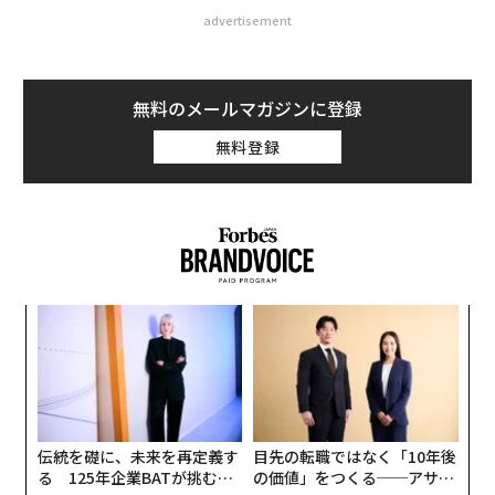
advertisement
無料のメールマガジンに登録
無料登録
キ
革
か。
ク
キャ
た「
〜
R S
金
個
ェ
伝統を礎に、未来を再定義す
目先の転職ではなく「10年後
る 125年企業BATが挑むス
の価値」をつくる──アサイ