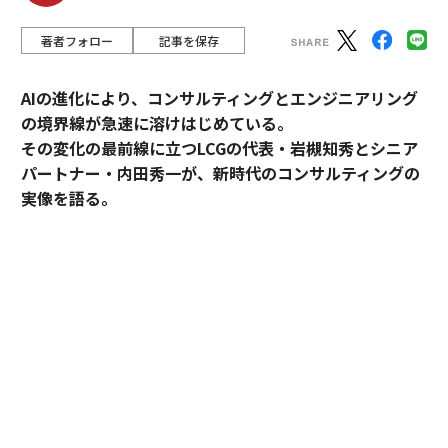
著者フォロー
記事を保存
AIの進化により、コンサルティングとエンジニアリング
の境界線が急速に溶けはじめている。
その変化の最前線に立つLCGの代表・岩槻知秀とシニア
パートナー・内田秀一が、新時代のコンサルティングの
実像を語る。
コンサルティングとエンジニアリング。明確に分断され
てきたふたつの領域が、AIの進化によって急速に境界を
失いつつある。要件定義と設計さえ固まれば、AIがコー
ドを書き、テストまで完了する。提案と実装が、以前よ
り容易にできる時代だ。その変化の最前線に立つのが、
レバレジーズ・コンサルティング・グループ（LCG）
だ。代表・岩槻知秀とシニアパートナー・内田秀一が語
る、コンサルティングの新しいかたちとは。