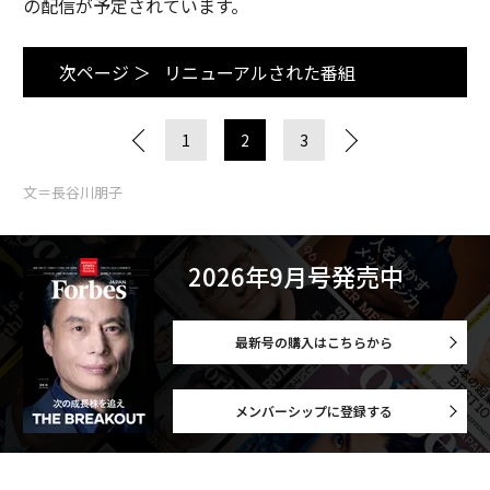
の配信が予定されています。
次ページ ＞
リニューアルされた番組
1
2
3
文＝長谷川朋子
2026年9月号発売中
最新号の購入はこちらから
メンバーシップに登録する