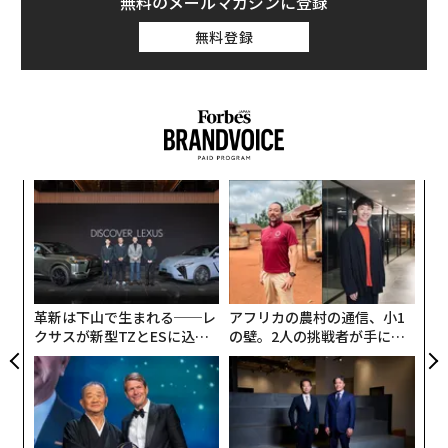
無料のメールマガジンに登録
無料登録
義す
エ
むス
設オ
が
スパ
A
が
のラ
顧客
pa
な
革新は下山で生まれる──レ
アフリカの農村の通信、小1
クサスが新型TZとESに込め
の壁。2人の挑戦者が手にし
た「DISCOVER」の哲学
た「次なる武器」