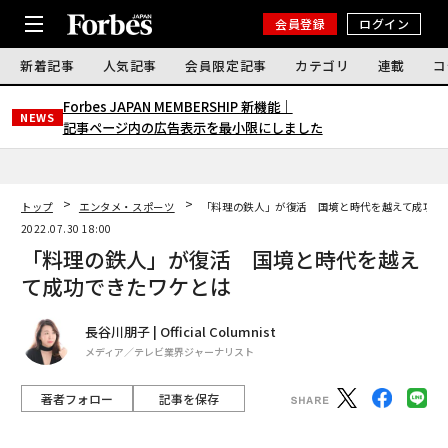
会員登録
ログイン
新着記事
人気記事
会員限定記事
カテゴリ
連載
コ
Forbes JAPAN MEMBERSHIP 新機能｜
NEWS
記事ページ内の広告表示を最小限にしました
トップ
エンタメ・スポーツ
「料理の鉄人」が復活 国境と時代を越えて成功で
2022.07.30 18:00
「料理の鉄人」が復活 国境と時代を越え
て成功できたワケとは
長谷川朋子 | Official Columnist
メディア／テレビ業界ジャーナリスト
著者フォロー
記事を保存